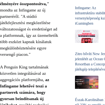
élményére összpontosítva,"
Infingame: Az
mondta az Infingame az új
infrastruktúra stabili
partneréről. "A stúdió
versenyképesség kul
játékfejlesztési megközelítése
iGamingben
változatosságot és eredetiséget ad
a platformnak, így az üzemeltetők
több eszközt kapnak kínálatuk
megkülönböztetésére egyre
Zitro bővíti New Jer
versengő piacon."
jelenlétét az Ocean
Resortban a Concep
A Penguin King tartalmának
játékgép telepítéséve
közvetlen integrálásával az
aggregációs platformjába,
az
Infingame lehetővé teszi a
partnerek számára, hogy
gyorsan beindítsanak új
Észak-Karolinában
játékokat
, további technikai
ról 23%-ra emelik a