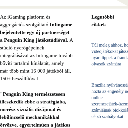
Az iGaming platform és
Legutóbbi
aggregációs szolgáltató
Infingame
cikkek
bejelentette egy új partnerséget
a Penguin King játékstúdióval
. A
Túl meleg ahhoz, h
stúdió nyerőgépeinek
videojátékokat játss
integrálásával az Infingame tovább
nyári tippek a franci
bővíti tartalmi kínálatát, amely
olvasók számára
már több mint 16 000 játékból áll,
150+ beszállítóval.
Brazília nyilvánossá
hozta az engedély né
"Penguin King természetesen
online
illeszkedik ebbe a stratégiába,
szerencsejáték‑üzem
merész vizuális dizájnnal és
számláinak blokkolá
célzó szabályokat
lebilincselő mechanikákkal
ötvözve, egyértelműen a játékos