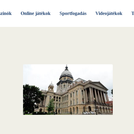
szinók
Online játékok
Sportfogadás
Videojátékok
T