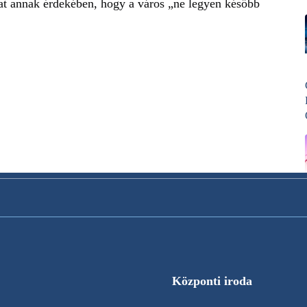
at annak érdekében, hogy a város „ne legyen később
Központi iroda