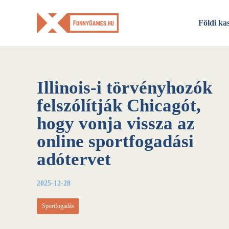
Skip
to
Földi ka
content
Illinois-i törvényhozók
felszólítják Chicagót,
hogy vonja vissza az
online sportfogadási
adótervet
2025-12-28
Sportfogadás