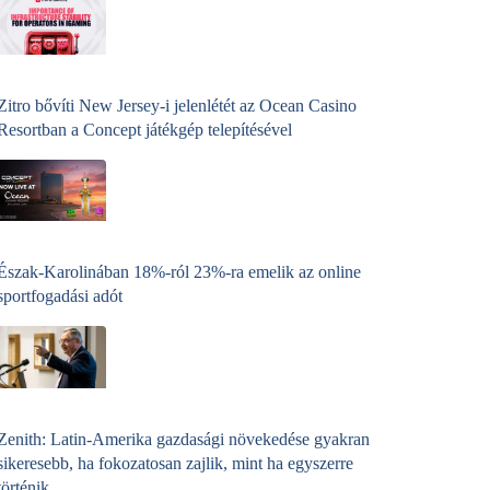
Zitro bővíti New Jersey-i jelenlétét az Ocean Casino
Resortban a Concept játékgép telepítésével
Észak-Karolinában 18%-ról 23%-ra emelik az online
sportfogadási adót
Zenith: Latin-Amerika gazdasági növekedése gyakran
sikeresebb, ha fokozatosan zajlik, mint ha egyszerre
történik.