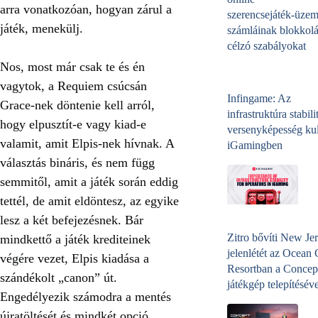
arra vonatkozóan, hogyan zárul a
szerencsejáték‑üzem
játék, menekülj.
számláinak blokkolá
célzó szabályokat
Nos, most már csak te és én
vagytok, a Requiem csúcsán
Infingame: Az
Grace-nek döntenie kell arról,
infrastruktúra stabili
hogy elpusztít-e vagy kiad-e
versenyképesség kul
valamit, amit Elpis-nek hívnak. A
iGamingben
választás bináris, és nem függ
semmitől, amit a játék során eddig
tettél, de amit eldöntesz, az egyike
lesz a két befejezésnek. Bár
Zitro bővíti New Jer
mindkettő a játék krediteinek
jelenlétét az Ocean
végére vezet, Elpis kiadása a
Resortban a Concep
szándékolt „canon” út.
játékgép telepítéséve
Engedélyezik számodra a mentés
újratöltését és mindkét opció