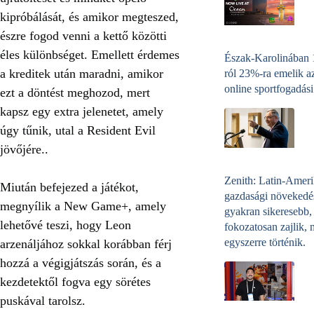
kipróbálását, és amikor megteszed,
észre fogod venni a kettő közötti
éles különbséget. Emellett érdemes
Észak-Karolinában
a kreditek után maradni, amikor
ról 23%-ra emelik a
online sportfogadási
ezt a döntést meghozod, mert
kapsz egy extra jelenetet, amely
úgy tűnik, utal a Resident Evil
jövőjére.
.
Zenith: Latin-Amer
Miután befejezed a játékot,
gazdasági növekedé
megnyílik a New Game+, amely
gyakran sikeresebb,
lehetővé teszi, hogy Leon
fokozatosan zajlik, 
egyszerre történik.
arzenáljához sokkal korábban férj
hozzá a végigjátszás során, és a
kezdetektől fogva egy sörétes
puskával tarolsz.