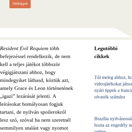
Játéktippek
Resident Evil Requiem
több
Legutóbbi
befejezéssel rendelkezik, de nem
cikkek
kell a teljes játékot többször
végigjátszani ahhoz, hogy
Túl meleg ahhoz, h
mindegyiket láthasd, köztük azt,
videojátékokat játss
amely Grace és Leon történetének
nyári tippek a franci
„igazi” lezárását jelenti. A
olvasók számára
leírásokat homályosan fogjuk
tartani, de nyilván spoilerokról
Brazília nyilvánossá
lesz szó, szóval ha nem szeretnél
hozta az engedély né
semmilyen utalást vagy nyomot
online