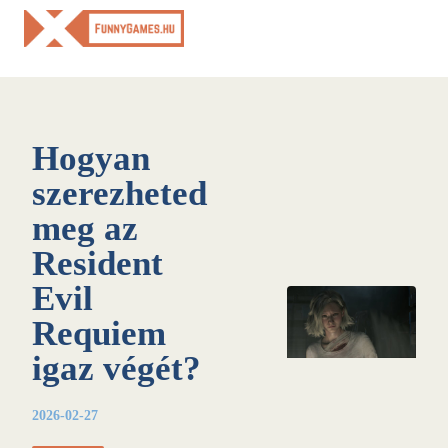
Skip
to
content
Hogyan
szerezheted
meg az
Resident
Evil
Requiem
igaz végét?
2026-02-27