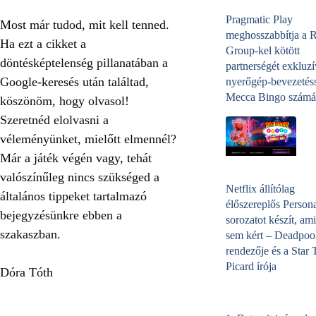
Pragmatic Play
Most már tudod, mit kell tenned.
meghosszabbítja a 
Ha ezt a cikket a
Group-kel kötött
döntésképtelenség pillanatában a
partnerségét exkluzí
Google-keresés után találtad,
nyerőgép-bevezetéss
Mecca Bingo számá
köszönöm, hogy olvasol!
Szeretnéd
elolvasni a
véleményünket, mielőtt elmennél
?
Már a játék végén vagy, tehát
valószínűleg nincs szükséged a
Netflix állítólag
általános tippeket tartalmazó
élőszereplős Person
bejegyzésünkre ebben a
sorozatot készít, ami
szakaszban
.
sem kért – Deadpoo
rendezője és a Star 
Picard írója
Dóra Tóth