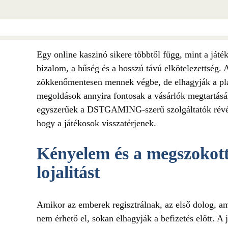
Egy online kaszinó sikere többtől függ, mint a játék
bizalom, a hűség és a hosszú távú elkötelezettség.
zökkenőmentesen mennek végbe, de elhagyják a plat
megoldások annyira fontosak a vásárlók megtartásá
egyszerűek a DSTGAMING-szerű szolgáltatók révé
hogy a játékosok visszatérjenek.
Kényelem és a megszokott 
lojalitást
Amikor az emberek regisztrálnak, az első dolog, a
nem érhető el, sokan elhagyják a befizetés előtt. A