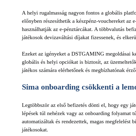
A helyi rugalmasság nagyon fontos a globális plat
előnyben részesíthetik a készpénz-vouchereket az 
használhatják az e-pénztárcákat. A többvalutás be
játékosok devizaváltási díjakat fizessenek, és elker
Ezeket az igényeket a DSTGAMING megoldásai képe
globális és helyi opciókat is biztosít, az üzemelte
játékos számára elérhetőnek és megbízhatónak érződ
Sima onboarding csökkenti a lem
Legtöbbször az első befizetés dönti el, hogy egy já
lépések túl nehézek vagy az onboarding folyamat 
automatizáltak és rendezettek, magas megfelelést bi
játékosokat.