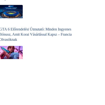
GTA 6 Előrendelési Útmutató: Minden Ingyenes
Bónusz, Amit Korai Vásárlással Kapsz – Francia
Olvasóknak