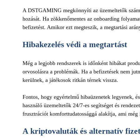
A DSTGAMING megkönnyíti az üzemeltetők számára
hozását. Ha zökkenőmentes az onboarding folyamat,
befizetést. Amikor ezt megteszik, a megtartási ará
Hibakezelés védi a megtartást
Még a legjobb rendszerek is időnként hibákat prod
orvosolásra a problémák. Ha a befizetések nem jut
kerülnek, a játékosok ritkán térnek vissza.
Fontos, hogy egyértelmű hibaüzenetek legyenek, 
használó üzemeltetők 24/7-es segítséget és rendezett
frusztrációt komforttudatossággá alakítja, ami még 
A kriptovaluták és alternatív fize