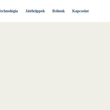
echnológia
Játéktippek
Rólunk
Kapcsolat