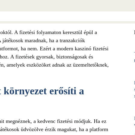
októl. A fizetési folyamaton keresztül épül a
 A játékosok maradnak, ha a tranzakciók
formot, ha nem. Ezért a modern kaszinó fizetési
hoz. A fizetések gyorsak, biztonságosak és
n, amelyek eszközöket adnak az üzemeltetőknek,
környezet erősíti a
mit megnéznek, a kedvenc fizetési módjuk. Ha ez
 játékosok üdvözölve érzik magukat, ha a platform