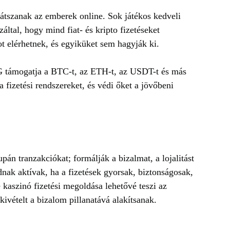
játszanak az emberek online. Sok játékos kedveli
által, hogy mind fiat- és kripto fizetéseket
t elérhetnek, és egyiküket sem hagyják ki.
ámogatja a BTC-t, az ETH-t, az USDT-t és más
 fizetési rendszereket, és védi őket a jövőbeni
upán tranzakciókat; formálják a bizalmat, a lojalitást
dnak aktívak, ha a fizetések gyorsak, biztonságosak,
 kaszinó fizetési megoldása lehetővé teszi az
ivételt a bizalom pillanatává alakítsanak.