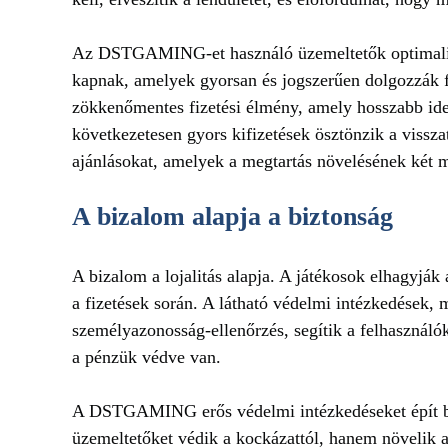
Az DSTGAMING-et használó üzemeltetők optimalizál
kapnak, amelyek gyorsan és jogszerűen dolgozzák 
zökkenőmentes fizetési élmény, amely hosszabb idei
következetesen gyors kifizetések ösztönzik a visszat
ajánlásokat, amelyek a megtartás növelésének két 
A bizalom alapja a biztonság
A bizalom a lojalitás alapja. A játékosok elhagyjá
a fizetések során. A látható védelmi intézkedések, m
személyazonosság-ellenőrzés, segítik a felhasznál
a pénzük védve van.
A DSTGAMING erős védelmi intézkedéseket épít be
üzemeltetőket védik a kockázattól, hanem növelik a 