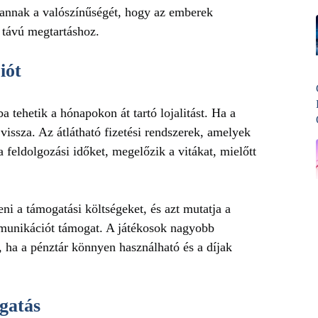
 annak a valószínűségét, hogy az emberek
 távú megtartáshoz.
iót
 tehetik a hónapokon át tartó lojalitást. Ha a
vissza. Az átlátható fizetési rendszerek, amelyek
 feldolgozási időket, megelőzik a vitákat, mielőtt
a támogatási költségeket, és azt mutatja a
ommunikációt támogat. A játékosok nagyobb
n, ha a pénztár könnyen használható és a díjak
ogatás