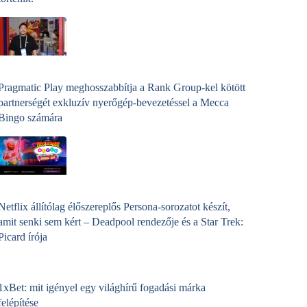
Pragmatic Play meghosszabbítja a Rank Group-kel kötött
partnerségét exkluzív nyerőgép-bevezetéssel a Mecca
Bingo számára
Netflix állítólag élőszereplős Persona-sorozatot készít,
amit senki sem kért – Deadpool rendezője és a Star Trek:
Picard írója
1xBet: mit igényel egy világhírű fogadási márka
felépítése