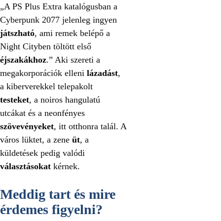
„A PS Plus Extra katalógusban a
Cyberpunk 2077 jelenleg ingyen
játszható
, ami remek belépő a
Night Cityben töltött első
éjszakákhoz
.” Aki szereti a
megakorporációk elleni
lázadást
,
a kiberverekkel telepakolt
testeket
, a noiros hangulatú
utcákat és a neonfényes
szövevényeket
, itt otthonra talál. A
város lüktet, a zene
üt
, a
küldetések pedig valódi
választásokat
kérnek.
Meddig tart és mire
érdemes figyelni?