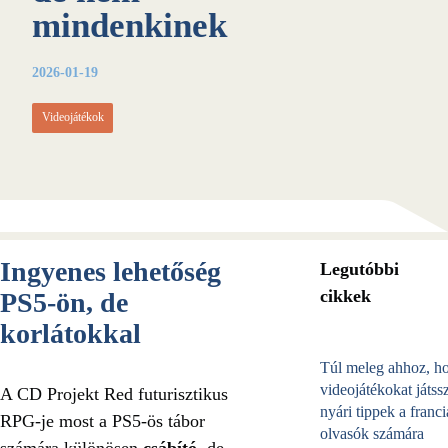
mindenkinek
2026-01-19
Videojátékok
Ingyenes lehetőség
Legutóbbi
cikkek
PS5-ön, de
korlátokkal
Túl meleg ahhoz, h
videojátékokat játss
A CD Projekt Red futurisztikus
nyári tippek a franci
RPG-je most a PS5-ös tábor
olvasók számára
számára különösen
csábító
, de