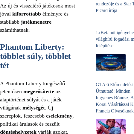
rendezője és a Star 
Az új és visszatérő játékosok most
Picard írója
jóval
kiforrottabb
élményre és
stabilabb
játékmenetre
számíthatnak.
1xBet: mit igényel 
világhírű fogadási 
Phantom Liberty:
felépítése
többlet súly, többlet
tét
A Phantom Liberty kiegészítő
GTA 6 Előrendelési
jelentősen
megerősítette
az
Útmutató: Minden
Ingyenes Bónusz, A
alaptörténet súlyát és a játék
Korai Vásárlással K
világának
mélységét
. Új
Francia Olvasóknak
szereplők, feszesebb
cselekmény
,
politikai árulások és feszült
döntéshelyzetek
várják azokat,