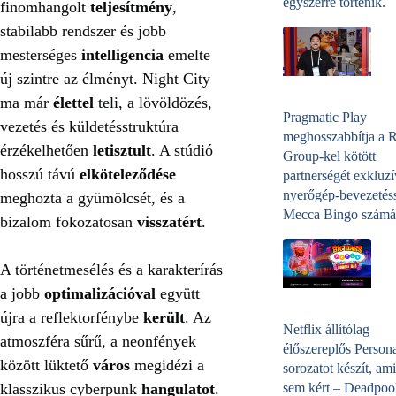
egyszerre történik.
finomhangolt
teljesítmény
,
stabilabb rendszer és jobb
mesterséges
intelligencia
emelte
új szintre az élményt. Night City
ma már
élettel
teli, a lövöldözés,
Pragmatic Play
vezetés és küldetésstruktúra
meghosszabbítja a 
érzékelhetően
letisztult
. A stúdió
Group-kel kötött
hosszú távú
elköteleződése
partnerségét exkluzí
nyerőgép-bevezetéss
meghozta a gyümölcsét, és a
Mecca Bingo számá
bizalom fokozatosan
visszatért
.
A történetmesélés és a karakterírás
a jobb
optimalizációval
együtt
újra a reflektorfénybe
került
. Az
Netflix állítólag
atmoszféra sűrű, a neonfények
élőszereplős Person
között lüktető
város
megidézi a
sorozatot készít, ami
klasszikus cyberpunk
hangulatot
.
sem kért – Deadpoo