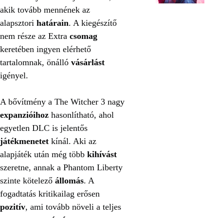
akik tovább mennének az
alapsztori
határain
. A kiegészítő
nem része az Extra
csomag
keretében ingyen elérhető
tartalomnak, önálló
vásárlást
igényel.
A bővítmény a The Witcher 3 nagy
expanzióihoz
hasonlítható, ahol
egyetlen DLC is jelentős
játékmenetet
kínál. Aki az
alapjáték után még több
kihívást
szeretne, annak a Phantom Liberty
szinte kötelező
állomás
. A
fogadtatás kritikailag erősen
pozitív
, ami tovább növeli a teljes