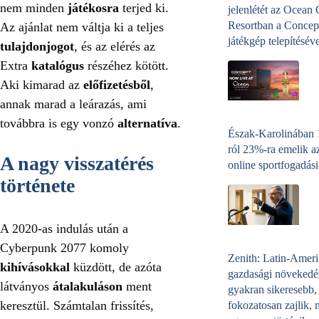
nem minden
játékosra
terjed ki.
jelenlétét az Ocean
Resortban a Concep
Az ajánlat nem váltja ki a teljes
játékgép telepítéséve
tulajdonjogot
, és az elérés az
Extra
katalógus
részéhez kötött.
Aki kimarad az
előfizetésből
,
annak marad a leárazás, ami
továbbra is egy vonzó
alternatíva
.
Észak-Karolinában
ról 23%-ra emelik a
A nagy visszatérés
online sportfogadási
története
A 2020-as indulás után a
Cyberpunk 2077 komoly
Zenith: Latin-Amer
kihívásokkal
küzdött, de azóta
gazdasági növekedé
látványos
átalakuláson
ment
gyakran sikeresebb,
keresztül. Számtalan frissítés,
fokozatosan zajlik, 