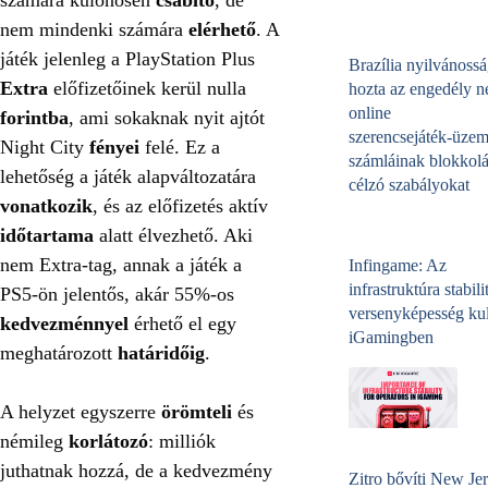
nem mindenki számára
elérhető
. A
játék jelenleg a PlayStation Plus
Brazília nyilvánossá
Extra
előfizetőinek kerül nulla
hozta az engedély né
online
forintba
, ami sokaknak nyit ajtót
szerencsejáték‑üzem
Night City
fényei
felé. Ez a
számláinak blokkolá
lehetőség a játék alapváltozatára
célzó szabályokat
vonatkozik
, és az előfizetés aktív
időtartama
alatt élvezhető. Aki
nem Extra-tag, annak a játék a
Infingame: Az
infrastruktúra stabili
PS5-ön jelentős, akár 55%-os
versenyképesség kul
kedvezménnyel
érhető el egy
iGamingben
meghatározott
határidőig
.
A helyzet egyszerre
örömteli
és
némileg
korlátozó
: milliók
juthatnak hozzá, de a kedvezmény
Zitro bővíti New Jer