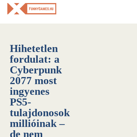
Skip
to
content
Hihetetlen
fordulat: a
Cyberpunk
2077 most
ingyenes
PS5-
tulajdonosok
millióinak –
de nem