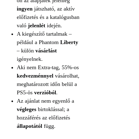
ön az alapjáték jelenleg
ingyen
játszható, az aktív
előfizetés és a katalógusban
való
jelenlét
idején.
A kiegészítő tartalmak –
például a Phantom
Liberty
– külön
vásárlást
igényelnek.
Aki nem Extra-tag, 55%-os
kedvezménnyel
vásárolhat,
meghatározott időn belül a
PS5-ös
verzióból
.
Az ajánlat nem egyenlő a
végleges
birtoklással; a
hozzáférés az előfizetés
állapotától
függ.