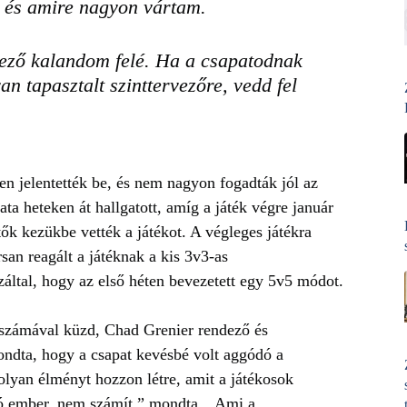
és amire nagyon vártam.
kező kalandom felé. Ha a csapatodnak
an tapasztalt szinttervezőre, vedd fel
jelentették be, és nem nagyon fogadták jól az
ta heteken át hallgatott, amíg a játék végre január
tők kezükbe vették a játékot. A végleges játékra
rsan reagált a játéknak a kis 3v3-as
záltal, hogy az első héten bevezetett egy 5v5 módot.
 számával küzd, Chad Grenier rendező és
mondta, hogy a csapat kevésbé volt aggódó a
lyan élményt hozzon létre, amit a játékosok
ió ember, nem számít,” mondta. „Ami a