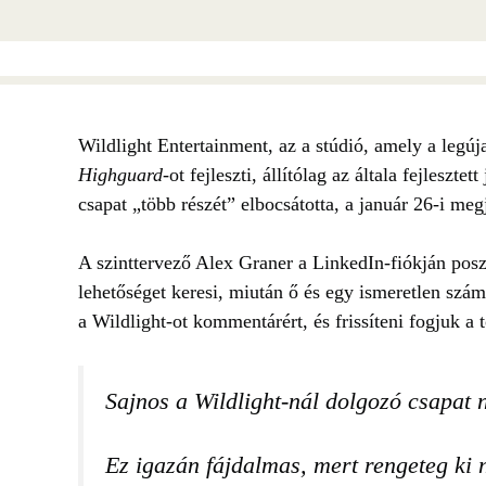
Wildlight Entertainment, az a stúdió, amely a legúj
Highguard
-ot fejleszti, állítólag az általa fejleszt
csapat „több részét” elbocsátotta, a január 26-i meg
A szinttervező Alex Graner a LinkedIn-fiókján posz
lehetőséget keresi, miután ő és egy ismeretlen szám
a Wildlight-ot kommentárért, és frissíteni fogjuk a 
Sajnos a Wildlight-nál dolgozó csapat 
Ez igazán fájdalmas, mert rengeteg ki 