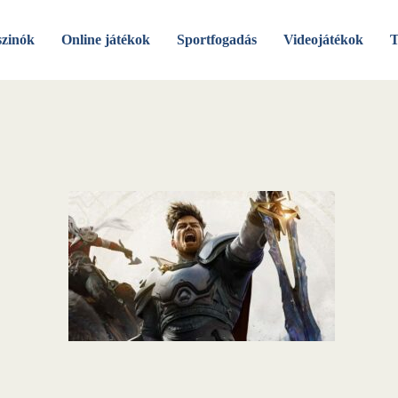
szinók
Online játékok
Sportfogadás
Videojátékok
T