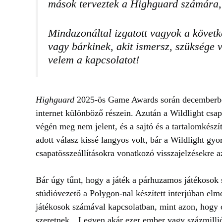
mások terveztek a
Highguard
számára, 
Mindazonáltal izgatott vagyok a követ
vagy bárkinek, akit ismersz, szüksége v
velem a kapcsolatot!
Highguard
2025-ös Game Awards során decemberben 
internet különböző részein. Azután a Wildlight csapa
végén meg nem jelent, és a sajtó és a tartalomkészí
adott válasz kissé langyos volt, bár a Wildlight gyo
csapatösszeállításokra vonatkozó visszajelzésekre a
Bár úgy tűnt, hogy a játék a párhuzamos játékosok
stúdióvezető a Polygon-nal készített interjúban el
játékosok számával kapcsolatban, mint azon, hogy o
szeretnek. „Legyen akár ezer ember vagy százmill