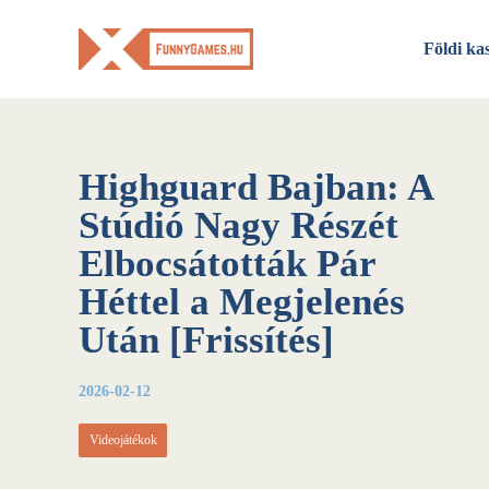
Skip
to
Földi ka
content
Highguard Bajban: A
Stúdió Nagy Részét
Elbocsátották Pár
Héttel a Megjelenés
Után [Frissítés]
2026-02-12
Videojátékok