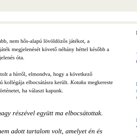
abb, nem hős-alapú lövöldözős játékot, a
ett játék megjelenését követő néhány héttel később a
jelenés óta.
tolt a hírről, elmondva, hogy a következő
ú kollégája elbocsátásra került.
Kotaku
megkereste
történetet, ha választ kapunk.
nagy részével együtt ma elbocsátottak.
nem adott tartalom volt, amelyet én és