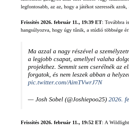
legfontosabb, az az, hogy a játékot szeressék azok, 
Frissítés 2026. február 11., 19:39 ET
: Továbbra is
hangsúlyozva, hogy úgy tűnik, a stúdió többsége éri
Ma azzal a nagy részével a személyzetne
a legjobb csapat, amellyel valaha dol
projekthez. Semmit sem cserélnék az el
forgatok, és nem leszek abban a helyz
pic.twitter.com/AimTVwrJ7N
— Josh Sobel (@Joshiepoo25)
2026. f
Frissítés 2026. február 11., 19:52 ET
: A Wildligh