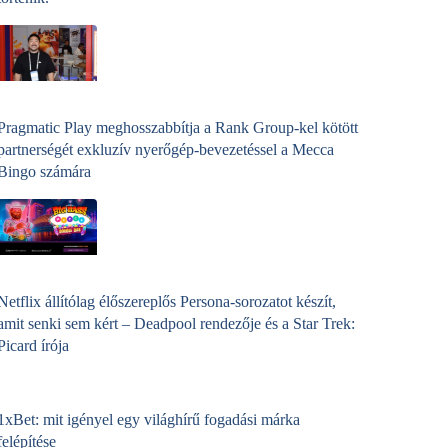
Pragmatic Play meghosszabbítja a Rank Group-kel kötött
partnerségét exkluzív nyerőgép-bevezetéssel a Mecca
Bingo számára
Netflix állítólag élőszereplős Persona-sorozatot készít,
amit senki sem kért – Deadpool rendezője és a Star Trek:
Picard írója
1xBet: mit igényel egy világhírű fogadási márka
felépítése