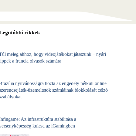
Legutóbbi cikkek
Túl meleg ahhoz, hogy videojátékokat játsszunk – nyári
tippek a francia olvasók számára
Brazília nyilvánosságra hozta az engedély nélküli online
szerencsejáték‑üzemeltetők számláinak blokkolását célzó
szabályokat
Infingame: Az infrastruktúra stabilitása a
versenyképesség kulcsa az iGamingben