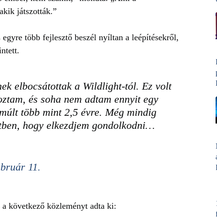
akik játszották.”
 egyre több fejlesztő beszél nyíltan a leépítésekről,
ntett.
k elbocsátottak a Wildlight-tól. Ez volt
goztam, és soha nem adtam ennyit egy
múlt több mint 2,5 évre. Még mindig
etben, hogy elkezdjem gondolkodni…
ebruár 11.
t a következő közleményt adta ki: