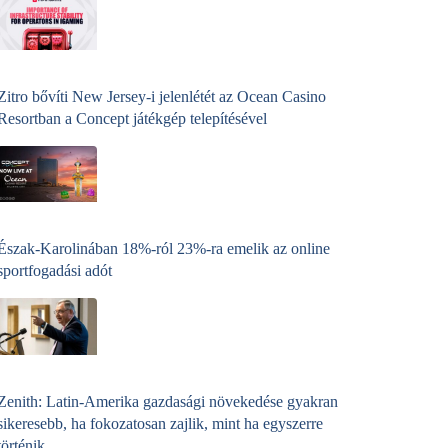
Zitro bővíti New Jersey-i jelenlétét az Ocean Casino
Resortban a Concept játékgép telepítésével
Észak-Karolinában 18%-ról 23%-ra emelik az online
sportfogadási adót
Zenith: Latin-Amerika gazdasági növekedése gyakran
sikeresebb, ha fokozatosan zajlik, mint ha egyszerre
történik.