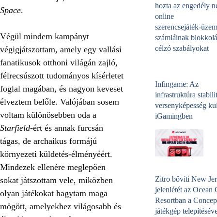
hozta az engedély né
Space
.
online
szerencsejáték‑üzem
Végül mindem kampányt
számláinak blokkolá
célzó szabályokat
végigjátszottam, amely egy vallási
fanatikusok otthoni világán zajló,
félrecsúszott tudományos kísérletet
Infingame: Az
foglal magában, és nagyon keveset
infrastruktúra stabili
élveztem belőle. Valójában sosem
versenyképesség kul
voltam különösebben oda a
iGamingben
Starfield
-ért és annak furcsán
tágas, de archaikus formájú
környezeti küldetés‑élményéért.
Mindezek ellenére meglepően
Zitro bővíti New Jer
sokat játszottam vele, miközben
jelenlétét az Ocean
olyan játékokat hagytam maga
Resortban a Concep
mögött, amelyekhez világosabb és
játékgép telepítéséve