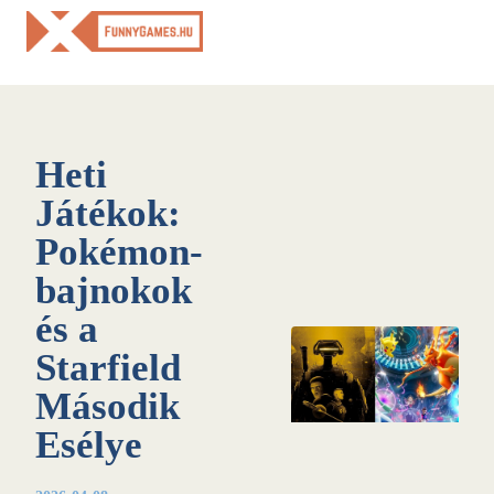
Skip
to
content
Heti
Játékok:
Pokémon-
bajnokok
és a
Starfield
Második
Esélye