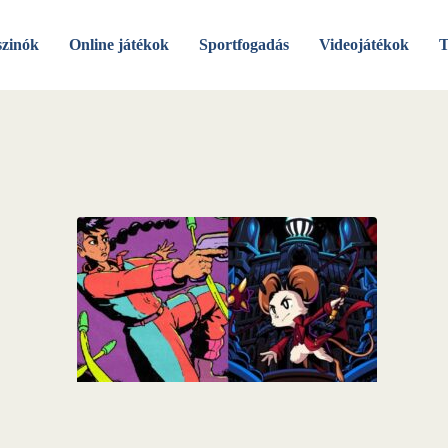
szinók
Online játékok
Sportfogadás
Videojátékok
T