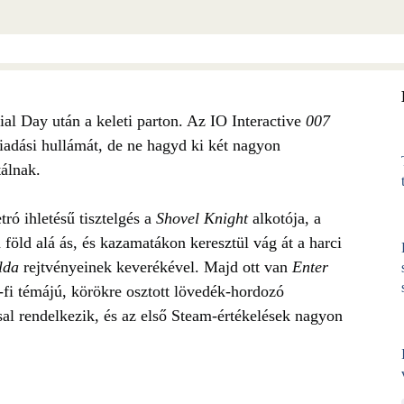
al Day után a keleti parton. Az IO Interactive
007
iadási hullámát, de ne hagyd ki két nagyon
álnak.
ró ihletésű tisztelgés a
Shovel Knight
alkotója, a
föld alá ás, és kazamatákon keresztül vág át a harci
lda
rejtvényeinek keverékével. Majd ott van
Enter
i‑fi témájú, körökre osztott lövedék-hordozó
ssal rendelkezik, és az első Steam-értékelések nagyon