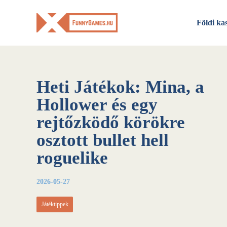
Skip
to
Földi ka
content
Heti Játékok: Mina, a
Hollower és egy
rejtőzködő körökre
osztott bullet hell
roguelike
2026-05-27
Játéktippek