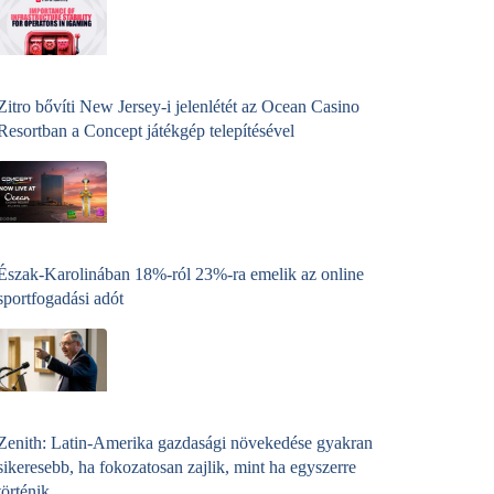
Zitro bővíti New Jersey-i jelenlétét az Ocean Casino
Resortban a Concept játékgép telepítésével
Észak-Karolinában 18%-ról 23%-ra emelik az online
sportfogadási adót
Zenith: Latin-Amerika gazdasági növekedése gyakran
sikeresebb, ha fokozatosan zajlik, mint ha egyszerre
történik.