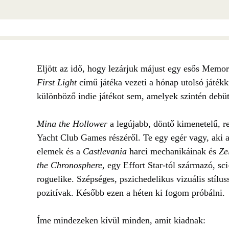
Eljött az idő, hogy lezárjuk májust egy esős Memori
First Light
című játéka vezeti a hónap utolsó játékk
különböző indie játékot sem, amelyek szintén debüt
Mina the Hollower
a legújabb, döntő kimenetelű, ret
Yacht Club Games részéről. Te egy egér vagy, aki a 
elemek és a
Castlevania
harci mechanikáinak és
Ze
the Chronosphere
, egy Effort Star-tól származó, sc
roguelike. Szépséges, pszichedelikus vizuális stílu
pozitívak. Később ezen a héten ki fogom próbálni.
Íme mindezeken kívül minden, amit kiadnak: