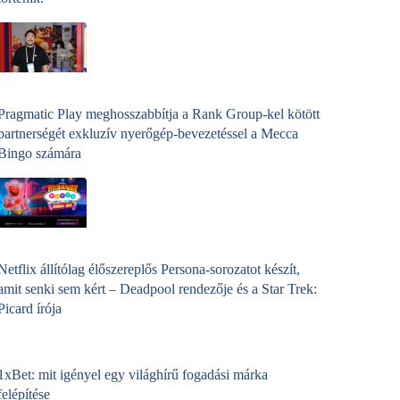
Pragmatic Play meghosszabbítja a Rank Group-kel kötött
partnerségét exkluzív nyerőgép-bevezetéssel a Mecca
Bingo számára
Netflix állítólag élőszereplős Persona-sorozatot készít,
amit senki sem kért – Deadpool rendezője és a Star Trek:
Picard írója
1xBet: mit igényel egy világhírű fogadási márka
felépítése