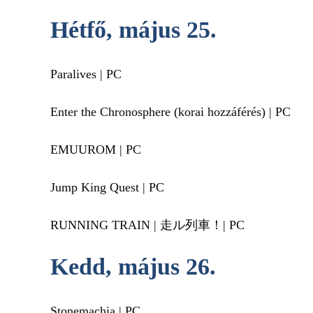
Hétfő, május 25.
Paralives | PC
Enter the Chronosphere (korai hozzáférés) | PC
EMUUROM | PC
Jump King Quest | PC
RUNNING TRAIN | 走ル列車！| PC
Kedd, május 26.
Stonemachia | PC