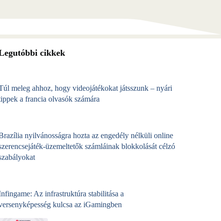
Legutóbbi cikkek
Túl meleg ahhoz, hogy videojátékokat játsszunk – nyári
tippek a francia olvasók számára
Brazília nyilvánosságra hozta az engedély nélküli online
szerencsejáték‑üzemeltetők számláinak blokkolását célzó
szabályokat
Infingame: Az infrastruktúra stabilitása a
versenyképesség kulcsa az iGamingben