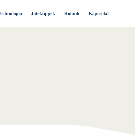
echnológia
Játéktippek
Rólunk
Kapcsolat