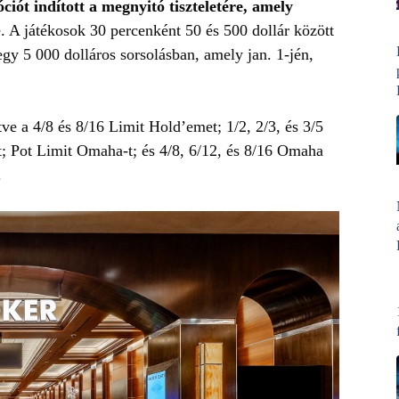
ót indított a megnyitó tiszteletére, amely
. A játékosok 30 percenként 50 és 500 dollár között
gy 5 000 dolláros sorsolásban, amely jan. 1-jén,
tve a 4/8 és 8/16 Limit Hold’emet; 1/2, 2/3, és 3/5
 Pot Limit Omaha-t; és 4/8, 6/12, és 8/16 Omaha
.