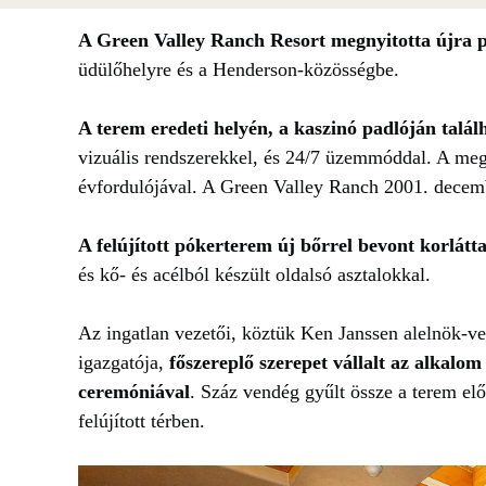
A Green Valley Ranch Resort megnyitotta újra 
üdülőhelyre és a Henderson-közösségbe.
A terem eredeti helyén, a kaszinó padlóján találha
vizuális rendszerekkel, és 24/7 üzemmóddal. A meg
évfordulójával. A Green Valley Ranch 2001. decemb
A felújított pókerterem új bőrrel bevont korlátta
és kő- és acélból készült oldalsó asztalokkal.
Az ingatlan vezetői, köztük Ken Janssen alelnök-vez
igazgatója,
főszereplő szerepet vállalt az alkalo
ceremóniával
. Száz vendég gyűlt össze a terem elő
felújított térben.