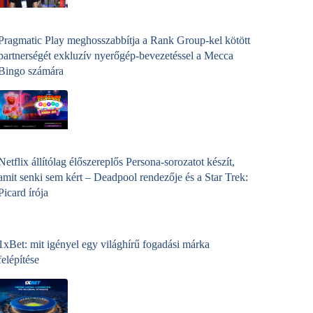
Pragmatic Play meghosszabbítja a Rank Group-kel kötött
partnerségét exkluzív nyerőgép-bevezetéssel a Mecca
Bingo számára
Netflix állítólag élőszereplős Persona-sorozatot készít,
amit senki sem kért – Deadpool rendezője és a Star Trek:
Picard írója
1xBet: mit igényel egy világhírű fogadási márka
felépítése