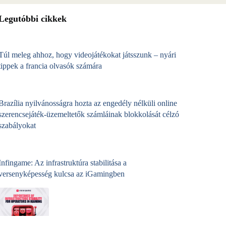
Legutóbbi cikkek
Túl meleg ahhoz, hogy videojátékokat játsszunk – nyári
tippek a francia olvasók számára
Brazília nyilvánosságra hozta az engedély nélküli online
szerencsejáték‑üzemeltetők számláinak blokkolását célzó
szabályokat
Infingame: Az infrastruktúra stabilitása a
versenyképesség kulcsa az iGamingben