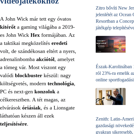
videojátékokhoz
Zitro bővíti New Jer
jelenlétét az Ocean
A John Wick már tett egy óvatos
Resortban a Concep
kitérőt
a gaming világába a 2019-
játékgép telepítéséve
es John Wick
Hex
formájában. Az
a taktikai megközelítés
eredeti
volt, de szándékosan eltért a nyers,
adrenalinbomba
akciótól
, amelyet
Észak-Karolinában
a tömeg vár. Most viszont egy
ról 23%-ra emelik a
valódi
blockbuster
készül: nagy
online sportfogadási
költségvetés, modern
technológia
,
PC és next-gen
konzolok
a
célkeresztben. A tét magas, az
elvárások
óriásiak
, és a Lionsgate
láthatóan készen áll ezek
Zenith: Latin-Amer
teljesítésére
.
gazdasági növekedé
gyakran sikeresebb,