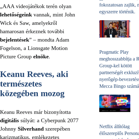
fokozatosan zajlik, 
„AAA videojátékok terén olyan
egyszerre történik.
lehetőségeink
vannak, mint John
Wick és Saw, amelyekről
hamarosan érkeznek további
bejelentések
” – mondta Adam
Fogelson, a Lionsgate Motion
Pragmatic Play
Picture Group
elnöke
.
meghosszabbítja a 
Group-kel kötött
Keanu Reeves, aki
partnerségét exkluzí
nyerőgép-bevezetéss
természetes
Mecca Bingo számá
közegében mozog
Keanu Reeves már bizonyította
digitális
súlyát: a Cyberpunk 2077
Netflix állítólag
Johnny
Silverhand
szerepében
élőszereplős Person
karizmatikus, emlékezetes