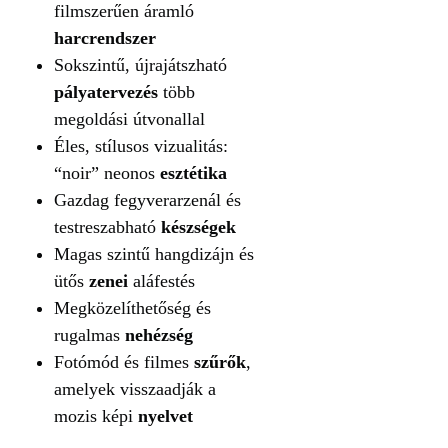
filmszerűen áramló
harcrendszer
Sokszintű, újrajátszható
pályatervezés
több
megoldási útvonallal
Éles, stílusos vizualitás:
“noir” neonos
esztétika
Gazdag fegyverarzenál és
testreszabható
készségek
Magas szintű hangdizájn és
ütős
zenei
aláfestés
Megközelíthetőség és
rugalmas
nehézség
Fotómód és filmes
szűrők
,
amelyek visszaadják a
mozis képi
nyelvet