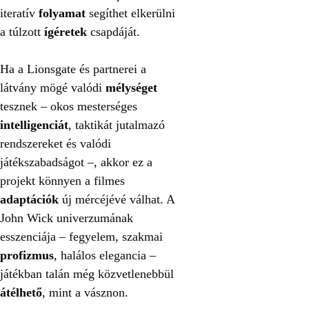
iteratív
folyamat
segíthet elkerülni
a túlzott
ígéretek
csapdáját.
Ha a Lionsgate és partnerei a
látvány mögé valódi
mélységet
tesznek – okos mesterséges
intelligenciát
, taktikát jutalmazó
rendszereket és valódi
játékszabadságot –, akkor ez a
projekt könnyen a filmes
adaptációk
új mércéjévé válhat. A
John Wick univerzumának
esszenciája – fegyelem, szakmai
profizmus
, halálos elegancia –
játékban talán még közvetlenebbül
átélhető
, mint a vásznon.