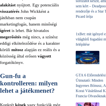
sorozatot készít, ami
alakítást
nyújtott. Egy potenciális
sem kért – Deadpoo
visszatérés
John Wickként a
rendezője és a Star 
Picard írója
játékban nem csupán
marketingfogás, hanem minőségi
ígéret
is lehet. Bár hivatalos
1xBet: mit igényel 
megerősítés
még nincs, a színész
világhírű fogadási 
eddigi elköteleződése és a karakter
felépítése
körüli
mítosz
alapján ez reális és a
közösség által erősen
vágyott
forgatókönyv.
Gun-fu a
GTA 6 Előrendelési
Útmutató: Minden
kontrolleren: milyen
Ingyenes Bónusz, A
lehet a játékmenet?
Korai Vásárlással K
Francia Olvasóknak
Konkrét
képek
vagy funkciók még