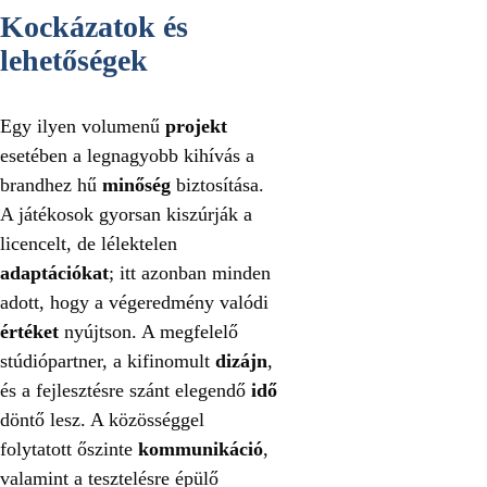
Kockázatok és
lehetőségek
Egy ilyen volumenű
projekt
esetében a legnagyobb kihívás a
brandhez hű
minőség
biztosítása.
A játékosok gyorsan kiszúrják a
licencelt, de lélektelen
adaptációkat
; itt azonban minden
adott, hogy a végeredmény valódi
értéket
nyújtson. A megfelelő
stúdiópartner, a kifinomult
dizájn
,
és a fejlesztésre szánt elegendő
idő
döntő lesz. A közösséggel
folytatott őszinte
kommunikáció
,
valamint a tesztelésre épülő