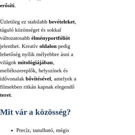
erősíti
.
Üzletileg ez stabilabb
bevételeket
,
táguló közönséget és sokkal
változatosabb
élményportfóliót
jelenthet. Kreatív
oldalon
pedig
lehetőség nyílik mélyebbre ásni a
világok
mitológiájában
,
mellékszereplők, helyszínek és
idővonalak
bővítésével
, amelyek a
filmekben ritkán kapnak elegendő
teret
.
Mit vár a közösség?
Precíz, tanulható, mégis