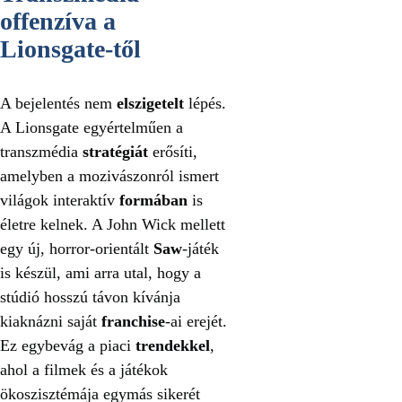
offenzíva a
Lionsgate-től
A bejelentés nem
elszigetelt
lépés.
A Lionsgate egyértelműen a
transzmédia
stratégiát
erősíti,
amelyben a mozivászonról ismert
világok interaktív
formában
is
életre kelnek. A John Wick mellett
egy új, horror-orientált
Saw
-játék
is készül, ami arra utal, hogy a
stúdió hosszú távon kívánja
kiaknázni saját
franchise
-ai erejét.
Ez egybevág a piaci
trendekkel
,
ahol a filmek és a játékok
ökoszisztémája egymás sikerét