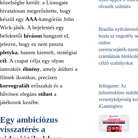
közelségbe került: a Lionsgate
olvasók számára
hivatalosan megerősítette, hogy
készül egy
AAA
-kategóriás John
Wick-játék. A bejelentés egy
Brazília nyilvánossá
befektetői
híváson
hangzott el,
hozta az engedély né
online
jelezve, hogy ez nem puszta
szerencsejáték‑üzem
pletyka
, hanem kiemelt, stratégiai
számláinak blokkolá
cél
. A csapat célja egy olyan
célzó szabályokat
interaktív
élmény
, amely átülteti a
filmek ikonikus, precízen
koreografált
erőszakát és a
Infingame: Az
infrastruktúra stabili
hűvösen elegáns
stílust
a
versenyképesség kul
játékosok kezébe.
iGamingben
Egy ambiciózus
visszatérés a