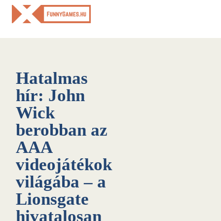
Skip
to
content
Hatalmas
hír: John
Wick
berobban az
AAA
videojátékok
világába – a
Lionsgate
hivatalosan