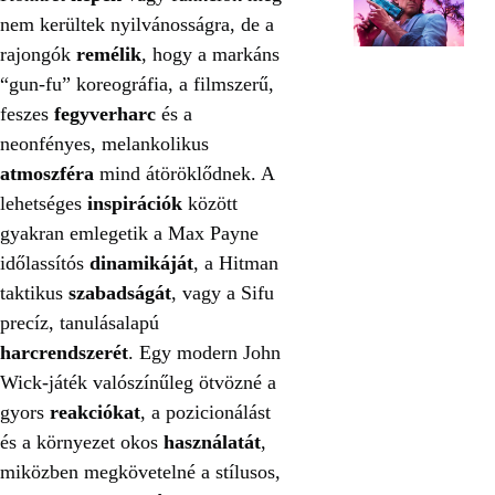
nem kerültek nyilvánosságra, de a
rajongók
remélik
, hogy a markáns
“gun-fu” koreográfia, a filmszerű,
feszes
fegyverharc
és a
neonfényes, melankolikus
atmoszféra
mind átöröklődnek. A
lehetséges
inspirációk
között
gyakran emlegetik a Max Payne
időlassítós
dinamikáját
, a Hitman
taktikus
szabadságát
, vagy a Sifu
precíz, tanulásalapú
harcrendszerét
. Egy modern John
Wick-játék valószínűleg ötvözné a
gyors
reakciókat
, a pozicionálást
és a környezet okos
használatát
,
miközben megkövetelné a stílusos,