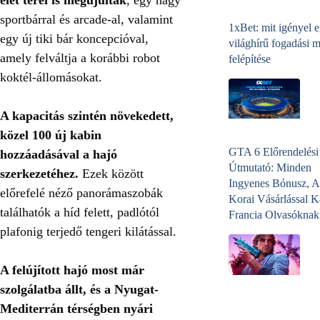
sportbárral és arcade-al, valamint
1xBet: mit igényel 
egy új tiki bár koncepcióval,
világhírű fogadási 
amely felváltja a korábbi robot
felépítése
koktél-állomásokat.
A kapacitás szintén növekedett,
közel 100 új kabin
GTA 6 Előrendelési
hozzáadásával a hajó
Útmutató: Minden
szerkezetéhez.
Ezek között
Ingyenes Bónusz, A
előrefelé néző panorámaszobák
Korai Vásárlással K
találhatók a híd felett, padlótól
Francia Olvasóknak
plafonig terjedő tengeri kilátással.
A felújított hajó most már
szolgálatba állt, és a Nyugat-
Mediterrán térségben nyári