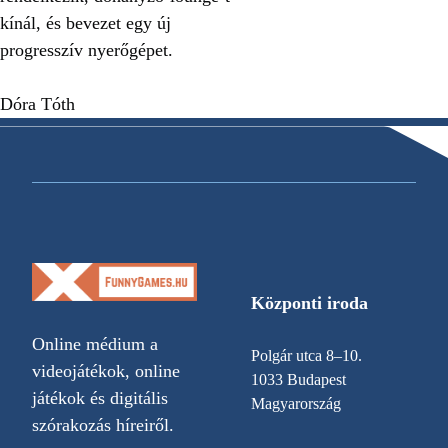
kínál, és bevezet egy új
progresszív nyerőgépet.
Dóra Tóth
Központi iroda
Online médium a
Polgár utca 8–10.
videojátékok, online
1033 Budapest
játékok és digitális
Magyarország
szórakozás híreiről.