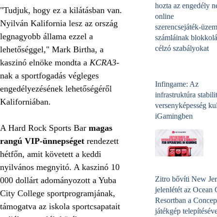
hozta az engedély né
"Tudjuk, hogy ez a kilátásban van.
online
Nyilván Kalifornia lesz az ország
szerencsejáték‑üzem
legnagyobb állama ezzel a
számláinak blokkolá
célzó szabályokat
lehetőséggel," Mark Birtha, a
kaszinó elnöke mondta a
KCRA3
-
nak a sportfogadás végleges
Infingame: Az
engedélyezésének lehetőségéről
infrastruktúra stabili
Kaliforniában.
versenyképesség kul
iGamingben
A Hard Rock Sports Bar
magas
rangú VIP-ünnepséget
rendezett
hétfőn, amit követett a keddi
nyilvános megnyitó. A kaszinó 10
Zitro bővíti New Jer
000 dollárt adományozott a Yuba
jelenlétét az Ocean
City College sportprogramjának,
Resortban a Concep
támogatva az iskola sportcsapatait
játékgép telepítéséve