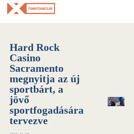
Skip
to
content
Hard Rock
Casino
Sacramento
megnyitja az új
sportbárt, a
jövő
sportfogadására
tervezve