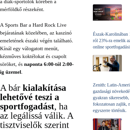
a diák-sportolók körében a
mérföldkő részeként.
A Sports Bar a Hard Rock Live
bejáratának közelében, az kaszinó
Észak-Karolinában
emeletének északi végén található.
ról 23%-ra emelik a
online sportfogadási
Kínál egy válogatott menüt,
kézműves koktélokat és csapolt
söröket, és
naponta 6:00-tól 2:00-
ig üzemel
.
Zenith: Latin-Amer
A bár
kialakítása
gazdasági növekedé
lehetővé teszi a
gyakran sikeresebb,
sportfogadást
, ha
fokozatosan zajlik, 
egyszerre történik.
az legálissá válik. A
tisztviselők szerint