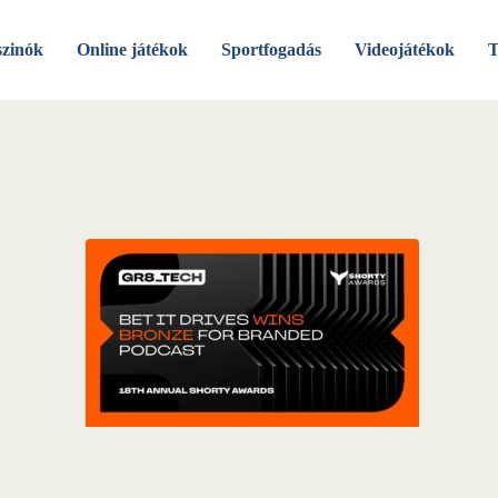
szinók
Online játékok
Sportfogadás
Videojátékok
T