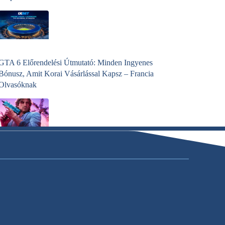
GTA 6 Előrendelési Útmutató: Minden Ingyenes
Bónusz, Amit Korai Vásárlással Kapsz – Francia
Olvasóknak