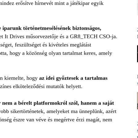
indez erősítve hírnevét mint a játékipar egyik
e iparunk történetmesélésének biztonságos,
et It Drives műsorvezetője és a GR8_TECH CSO-ja.
éget, feszültséget és kivételes meglátást
tta, hogy a közönség olyan tartalmat keres, amely
un kiemelte, hogy
az idei győztesek a tartalmas
zínes elköteleződési mutatók helyett.
r nem a bérelt platformokról szól, hanem a saját
bb sikertörténetek, amelyeket ma ünneplünk, azért
közönség észre van véve és megértve érzi magát, nem