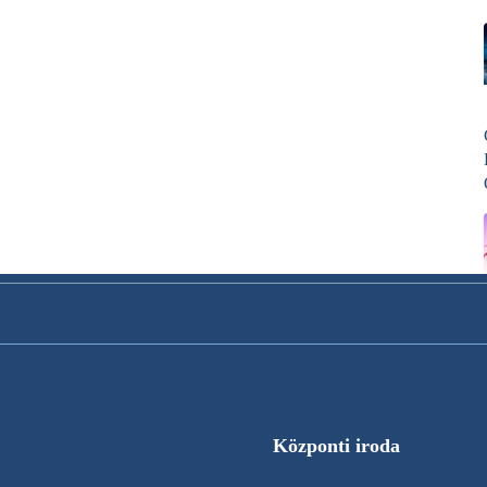
Központi iroda