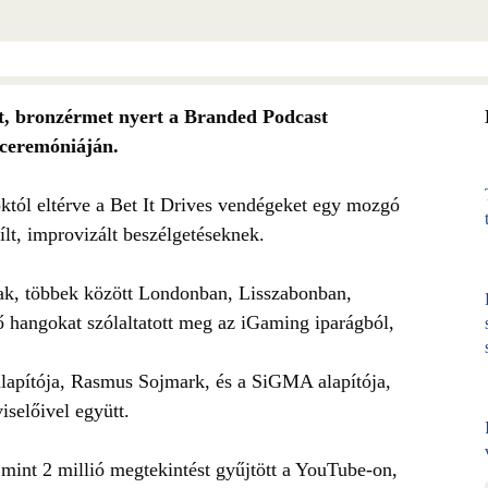
, bronzérmet nyert a Branded Podcast
 ceremóniáján.
któl eltérve a Bet It Drives vendégeket egy mozgó
yílt, improvizált beszélgetéseknek.
tak, többek között Londonban, Lisszabonban,
 hangokat szólaltatott meg az iGaming iparágból,
lapítója, Rasmus Sojmark, és a SiGMA alapítója,
iselőivel együtt.
mint 2 millió megtekintést gyűjtött a YouTube-on,