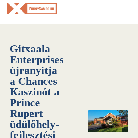
Skip
to
content
Gitxaala
Enterprises
újranyitja
a Chances
Kaszinót a
Prince
Rupert
üdülőhely-
fejlesztési