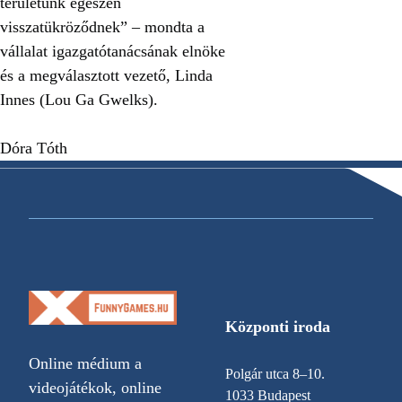
területünk egészén
visszatükröződnek” – mondta a
vállalat igazgatótanácsának elnöke
és a megválasztott vezető, Linda
Innes (Lou Ga Gwelks).
Dóra Tóth
Központi iroda
Online médium a
Polgár utca 8–10.
videojátékok, online
1033 Budapest