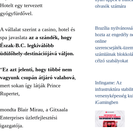
Hotelt egy tervezett
olvasók számára
gyógyfürdővel.
Brazília nyilvánossá
A vállalat szerint a casino, hotel és
hozta az engedély né
spa javaslata
az a szándék, hogy
online
Észak-B.C. legkiválóbb
szerencsejáték‑üzem
üdülőhely-destinációjává váljon.
számláinak blokkolá
célzó szabályokat
“
Ez azt jelenti, hogy többé nem
vagyunk csupán átjáró valahová
,
Infingame: Az
mert sokan így látják Prince
infrastruktúra stabili
Rupertet,
versenyképesség kul
iGamingben
mondta Blair Mirau, a Gitxaala
Enterprises üzletfejlesztési
igazgatója.