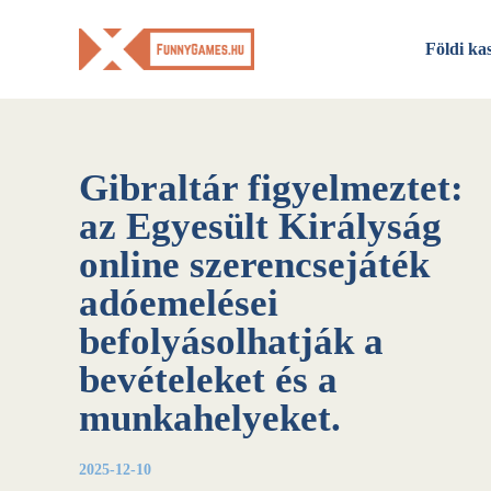
Skip
to
Földi ka
content
Gibraltár figyelmeztet:
az Egyesült Királyság
online szerencsejáték
adóemelései
befolyásolhatják a
bevételeket és a
munkahelyeket.
2025-12-10