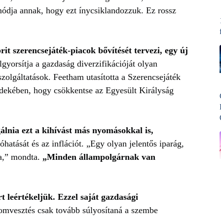
módja annak, hogy ezt ínycsiklandozzuk. Ez rossz
t szerencsejáték-piacok bővítését tervezi, egy új
lgyorsítja a gazdaság diverzifikációját olyan
szolgáltatások. Feetham utasította a Szerencsejáték
rdekében, hogy csökkentse az Egyesült Királyság
gálnia ezt a kihívást más nyomásokkal is,
atását és az inflációt. „Egy olyan jelentős iparág,
ra,” mondta.
„Minden állampolgárnak van
t leértékeljük. Ezzel saját gazdasági
omvesztés csak tovább súlyosítaná a szembe