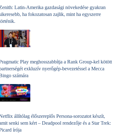
Zenith: Latin-Amerika gazdasági növekedése gyakran
sikeresebb, ha fokozatosan zajlik, mint ha egyszerre
történik.
Pragmatic Play meghosszabbítja a Rank Group-kel kötött
partnerségét exkluzív nyerőgép-bevezetéssel a Mecca
Bingo számára
Netflix állítólag élőszereplős Persona-sorozatot készít,
amit senki sem kért – Deadpool rendezője és a Star Trek:
Picard írója