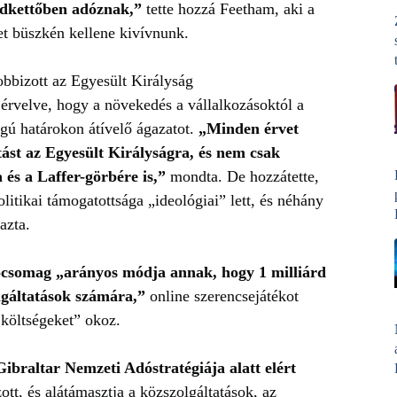
ndkettőben adóznak,”
tette hozzá Feetham, aki a
yet büszkén kellene kivívnunk.
bbizott az Egyesült Királyság
érvelve, hogy a növekedés a vállalkozásoktól a
ágú határokon átívelő ágazatot.
„Minden érvet
ást az Egyesült Királyságra, és nem csak
 és a Laffer-görbére is,”
mondta. De hozzátette,
tikai támogatottsága „ideológiai” lett, és néhány
azta.
dócsomag „arányos módja annak, hogy 1 milliárd
olgáltatások számára,”
online szerencsejátékot
 költségeket” okoz.
Gibraltar Nemzeti Adóstratégiája alatt elért
tt, és alátámasztja a közszolgáltatások, az