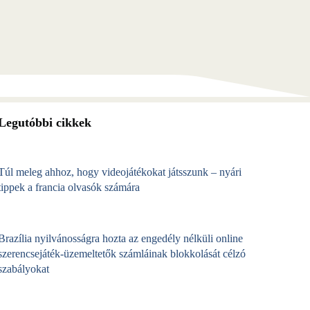
Legutóbbi cikkek
Túl meleg ahhoz, hogy videojátékokat játsszunk – nyári
tippek a francia olvasók számára
Brazília nyilvánosságra hozta az engedély nélküli online
szerencsejáték‑üzemeltetők számláinak blokkolását célzó
szabályokat