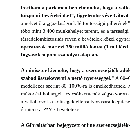
Feetham a parlamentben elmondta, hogy a változt
központi bevételeinket”, figyelembe véve Gibraltá
amelyet ő a „gazdaságunk létfontosságú pillérének”
több mint 3 400 munkahelyet teremt, és a társasági
társadalombiztosítás révén a bevételek közel egyha
operátorok már évi 750 millió fontot (1 milliár
fogyasztási pont szabályai alapján.
A miniszter kiemelte, hogy a szerencsejáték adók
szabad összekeverni a nettó nyereséggel.”
A 60–65
modellezés szerint 80–100%-ra is emelkedhetnek. 
működési költségeit, és csökkentenék végső soron a 
a vállalkozók a költségek ellensúlyozására leépíté
érintené a PAYE bevételeket.
A Gibraltárban bejegyzett online szerencsejáték