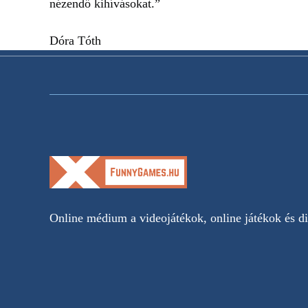
nézendő kihívásokat.”
Dóra Tóth
Online médium a videojátékok, online játékok és dig