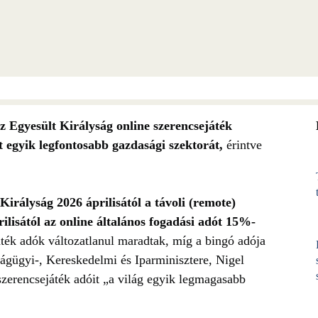
z Egyesült Királyság online szerencsejáték
 egyik legfontosabb gazdasági szektorát,
érintve
Királyság 2026 áprilisától a távoli (remote)
lisától az online általános fogadási adót 15%-
ték adók változatlanul maradtak, míg a bingó adója
ságügyi-, Kereskedelmi és Iparminisztere, Nigel
zerencsejáték adóit „a világ egyik legmagasabb