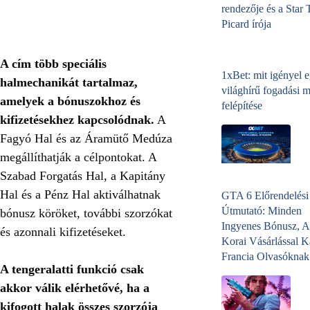
rendezője és a Star 
Picard írója
A cím több speciális
1xBet: mit igényel 
halmechanikát tartalmaz,
világhírű fogadási 
amelyek a bónuszokhoz és
felépítése
kifizetésekhez kapcsolódnak.
A
Fagyó Hal és az Áramütő Medúza
megállíthatják a célpontokat. A
Szabad Forgatás Hal, a Kapitány
Hal és a Pénz Hal aktiválhatnak
GTA 6 Előrendelési
Útmutató: Minden
bónusz köröket, további szorzókat
Ingyenes Bónusz, A
és azonnali kifizetéseket.
Korai Vásárlással K
Francia Olvasóknak
A tengeralatti funkció csak
akkor válik elérhetővé, ha a
kifogott halak összes szorzója