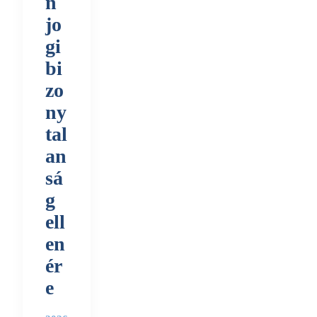
n
jo
gi
bi
zo
ny
tal
an
sá
g
ell
en
ér
e