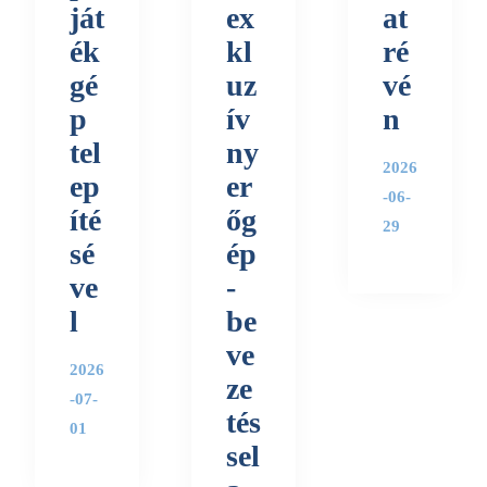
ját
ex
at
ék
kl
ré
gé
uz
vé
p
ív
n
tel
ny
2026
ep
er
-06-
íté
őg
29
sé
ép
ve
-
l
be
ve
2026
ze
-07-
tés
01
sel