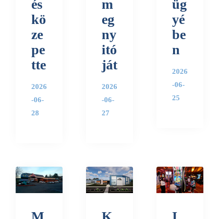
és
m
üg
kö
eg
yé
ze
ny
be
pe
itó
n
tte
ját
2026
-06-
2026
2026
25
-06-
-06-
28
27
M
K
I