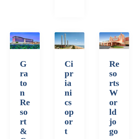
G
Ci
Re
ra
pr
so
to
ia
rts
n
ni
W
Re
cs
or
so
op
ld
rt
or
jo
&
t
go