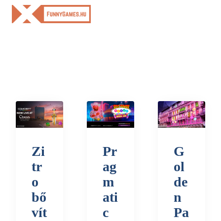
Skip
to
content
Zi
Pr
G
tr
ag
ol
o
m
de
bő
ati
n
vít
c
Pa