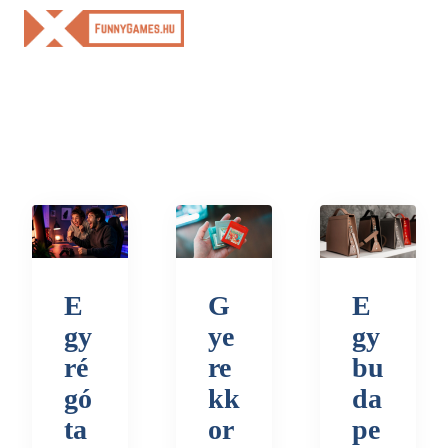
Skip
to
content
E
G
E
gy
ye
gy
ré
re
bu
gó
kk
da
ta
or
pe