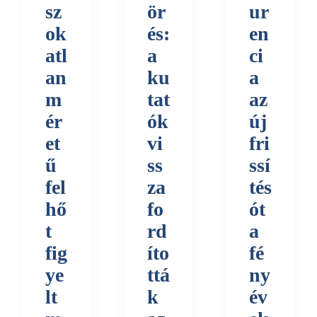
sz
ör
ur
ok
és:
en
atl
a
ci
an
ku
a
m
tat
az
ér
ók
új
et
vi
fri
ű
ss
ssí
fel
za
tés
hő
fo
ót
t
rd
a
fig
íto
fé
ye
ttá
ny
lt
k
év