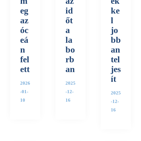
m
az
ek
eg
id
ke
az
őt
l
óc
a
jo
eá
la
bb
n
bo
an
fel
rb
tel
ett
an
jes
ít
2026
2025
-01-
-12-
2025
10
16
-12-
16