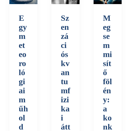
E
Sz
M
gy
en
eg
m
zá
se
et
ci
m
eo
ós
mi
ro
kv
sít
ló
an
ő
gi
tu
föl
ai
mf
én
m
izi
y:
űh
ka
a
ol
i
ko
d
átt
nk