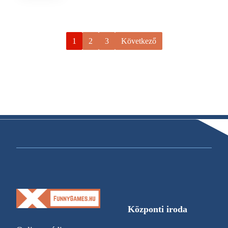
1
2
3
Következő
Központi iroda