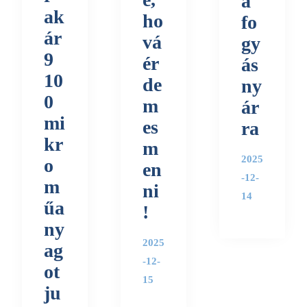
a
ak
ho
fo
ár
vá
gy
9
ér
ás
10
de
ny
0
m
ár
mi
es
ra
kr
m
2025
o
en
-12-
m
ni
14
űa
!
ny
2025
ag
-12-
ot
15
ju