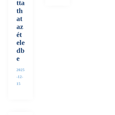
tta
th
at
az
ét
ele
db
e
2025
-12-
15