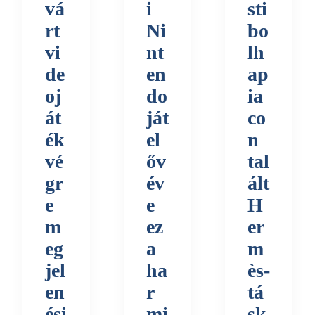
vá
i
sti
rt
Ni
bo
vi
nt
lh
de
en
ap
oj
do
ia
át
ját
co
ék
el
n
vé
őv
tal
gr
év
ált
e
e
H
m
ez
er
eg
a
m
jel
ha
ès-
en
r
tá
ési
mi
sk