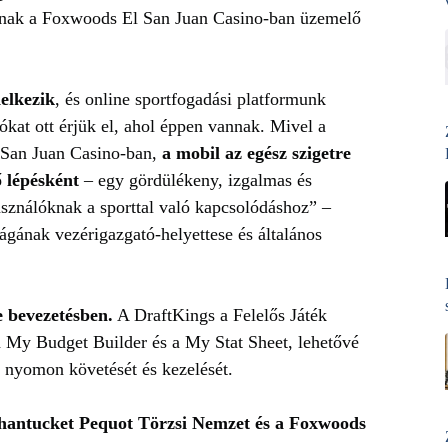
atnak a Foxwoods El San Juan Casino-ban üzemelő
elkezik
, és online sportfogadási platformunk
ókat ott érjük el, ahol éppen vannak. Mivel a
l San Juan Casino-ban,
a mobil az egész szigetre
ő lépésként
– egy gördülékeny, izgalmas és
használóknak a sporttal való kapcsolódáshoz” –
gának vezérigazgató-helyettese és általános
e bevezetésben.
A DraftKings a Felelős Játék
a My Budget Builder és a My Stat Sheet, lehetővé
 nyomon követését és kezelését.
ashantucket Pequot Törzsi Nemzet és a Foxwoods