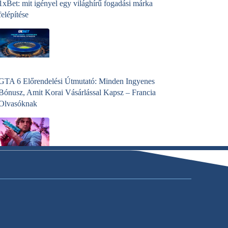
1xBet: mit igényel egy világhírű fogadási márka
felépítése
GTA 6 Előrendelési Útmutató: Minden Ingyenes
Bónusz, Amit Korai Vásárlással Kapsz – Francia
Olvasóknak