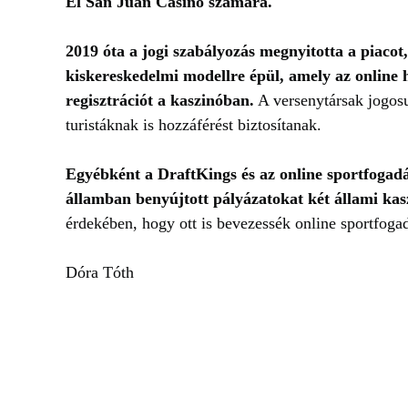
El San Juan Casino számára.
2019 óta a jogi szabályozás megnyitotta a piacot
kiskereskedelmi modellre épül, amely az online h
regisztrációt a kaszinóban.
A versenytársak jogosu
turistáknak is hozzáférést biztosítanak.
Egyébként a DraftKings és az online sportfogad
államban benyújtott pályázatokat két állami kas
érdekében, hogy ott is bevezessék online sportfogad
Dóra Tóth