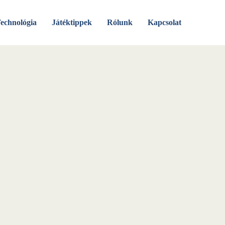
echnológia
Játéktippek
Rólunk
Kapcsolat