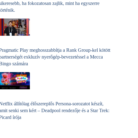
sikeresebb, ha fokozatosan zajlik, mint ha egyszerre
történik.
Pragmatic Play meghosszabbítja a Rank Group-kel kötött
partnerségét exkluzív nyerőgép-bevezetéssel a Mecca
Bingo számára
Netflix állítólag élőszereplős Persona-sorozatot készít,
amit senki sem kért – Deadpool rendezője és a Star Trek:
Picard írója