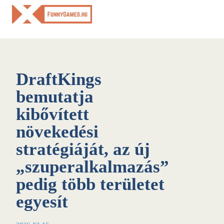
Skip
to
content
DraftKings
bemutatja
kibővített
növekedési
stratégiáját, az új
„szuperalkalmazás”
pedig több területet
egyesít