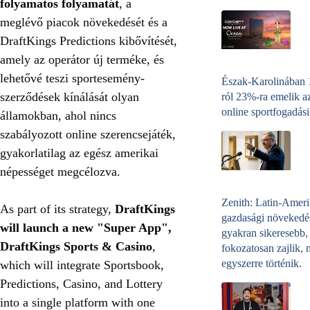
folyamatos folyamatát
, a
meglévő piacok növekedését és a
DraftKings Predictions kibővítését,
amely az operátor új terméke, és
lehetővé teszi sportesemény-
Észak-Karolinában
szerződések kínálását olyan
ról 23%-ra emelik a
online sportfogadási
államokban, ahol nincs
szabályozott online szerencsejáték,
gyakorlatilag az egész amerikai
népességet megcélozva.
Zenith: Latin-Amer
As part of its strategy,
DraftKings
gazdasági növekedé
will launch a new "Super App",
gyakran sikeresebb,
DraftKings Sports & Casino
,
fokozatosan zajlik, 
egyszerre történik.
which will integrate Sportsbook,
Predictions, Casino, and Lottery
into a single platform with one