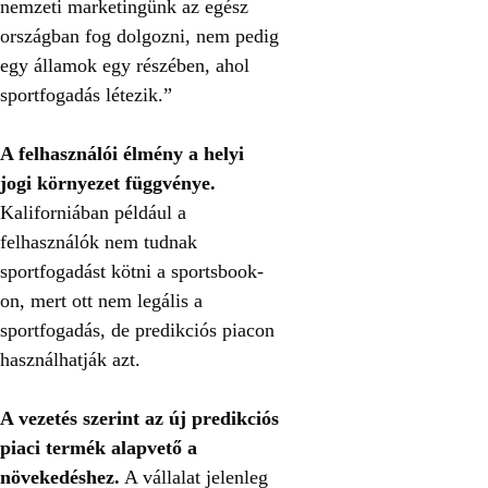
nemzeti marketingünk az egész
országban fog dolgozni, nem pedig
egy államok egy részében, ahol
sportfogadás létezik.”
A felhasználói élmény a helyi
jogi környezet függvénye.
Kaliforniában például a
felhasználók nem tudnak
sportfogadást kötni a sportsbook-
on, mert ott nem legális a
sportfogadás, de predikciós piacon
használhatják azt.
A vezetés szerint az új predikciós
piaci termék alapvető a
növekedéshez.
A vállalat jelenleg