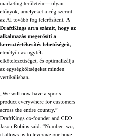
marketing területein— olyan
előnyök, amelyeket a cég szerint
az AI tovább fog felerősíteni.
A
DraftKings arra számít, hogy az
alkalmazás megerősíti a
keresztértékesítés lehetőségeit
,
elmélyíti az ügyfél-
elkötelezettséget, és optimalizálja
az egységköltségeket minden
vertikálisban.
„We will now have a sports
product everywhere for customers
across the entire country,”
DraftKings co-founder and CEO
Jason Robins said. “Number two,
it allows us to leverage our huge