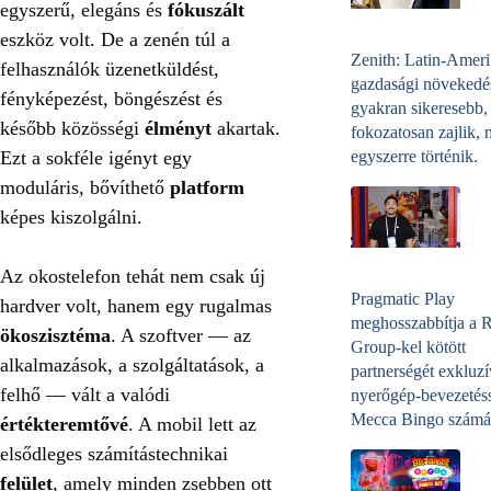
egyszerű, elegáns és
fókuszált
eszköz volt. De a zenén túl a
Zenith: Latin-Amer
felhasználók üzenetküldést,
gazdasági növekedé
fényképezést, böngészést és
gyakran sikeresebb,
később közösségi
élményt
akartak.
fokozatosan zajlik, 
egyszerre történik.
Ezt a sokféle igényt egy
moduláris, bővíthető
platform
képes kiszolgálni.
Az okostelefon tehát nem csak új
Pragmatic Play
hardver volt, hanem egy rugalmas
meghosszabbítja a 
ökoszisztéma
. A szoftver — az
Group-kel kötött
alkalmazások, a szolgáltatások, a
partnerségét exkluzí
felhő — vált a valódi
nyerőgép-bevezetéss
Mecca Bingo számá
értékteremtővé
. A mobil lett az
elsődleges számítástechnikai
felület
, amely minden zsebben ott