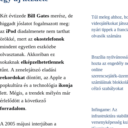
Két évtizede
Bill Gates
merész, de
Túl meleg ahhoz, h
higgadt jóslatot fogalmazott meg:
videojátékokat játss
nyári tippek a franci
az
iPod
diadalmenete nem tarthat
olvasók számára
örökké, mert az
okostelefonok
mindent egyetlen eszközbe
olvasztanak. Akkoriban ez
Brazília nyilvánossá
sokaknak
elképzelhetetlennek
hozta az engedély né
tűnt. A zenelejátszó eladási
online
szerencsejáték‑üzem
rekordokat
döntött, az Apple a
számláinak blokkolá
popkultúra és a technológia
ikonja
célzó szabályokat
lett. Mégis, a trendek mélyén már
érlelődött a következő
forradalom
.
Infingame: Az
infrastruktúra stabili
versenyképesség kul
A 2005 májusi interjúban a