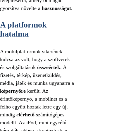
felépítéséről, amely önmagát
gyorsítva növelte a
hasznosságot
.
A platformok
hatalma
A mobilplatformok sikerének
kulcsa az volt, hogy a szoftverek
és szolgáltatások
összeértek
. A
fizetés, térkép, üzenetküldés,
média, játék és munka ugyanarra a
képernyőre
került. Az
érintőképernyő, a mobilnet és a
felhő együtt hoztak létre egy új,
mindig
elérhető
számítógépes
modellt. Az iPod, mint egycélú
készülék, ebben a kontextusban