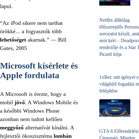
lapul.
Netflix állítólag
“Az iPod sikere nem tarthat
élőszereplős Person
örökké... a fogyasztók több
sorozatot készít, ami
lehetőséget
akarnak.” — Bill
sem kért – Deadpoo
rendezője és a Star 
Gates, 2005
Picard írója
Microsoft kísérlete és
Apple fordulata
1xBet: mit igényel 
világhírű fogadási 
felépítése
A Microsoft is érezte, hogy a
mobil
jövő
. A Windows Mobile és
a későbbi Windows Phone
azonban nem tudott kellően
meggyőző
alternatívát kínálni. A
GTA 6 Előrendelési
fejlesztői ökoszisztéma
lomhán
Útmutató: Minden