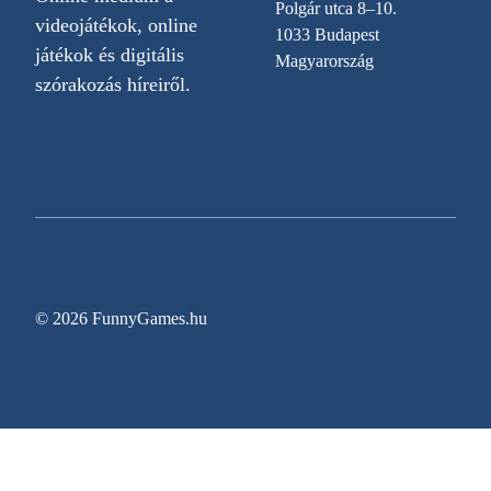
Polgár utca 8–10.
videojátékok, online
1033 Budapest
játékok és digitális
Magyarország
szórakozás híreiről.
© 2026 FunnyGames.hu
Sitemap
Impresszum
Adatvédelem
Oldal információk
Egy régóta várt videojáték végre megjelenési dát