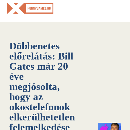
Skip
to
content
Döbbenetes
előrelátás: Bill
Gates már 20
éve
megjósolta,
hogy az
okostelefonok
elkerülhetetlen
felemelkedése