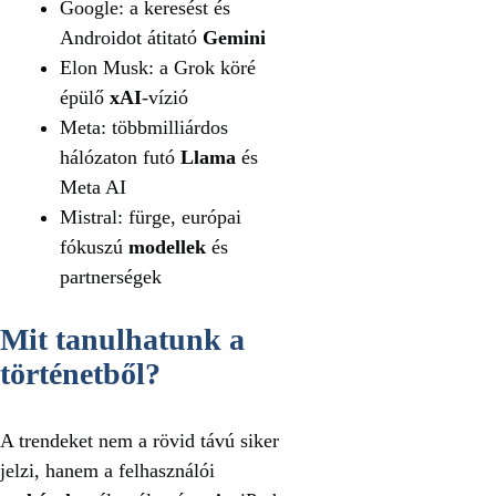
Google: a keresést és
Androidot átitató
Gemini
Elon Musk: a Grok köré
épülő
xAI
-vízió
Meta: többmilliárdos
hálózaton futó
Llama
és
Meta AI
Mistral: fürge, európai
fókuszú
modellek
és
partnerségek
Mit tanulhatunk a
történetből?
A trendeket nem a rövid távú siker
jelzi, hanem a felhasználói