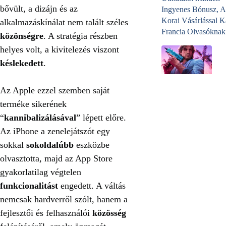
bővült, a dizájn és az
Ingyenes Bónusz, A
Korai Vásárlással K
alkalmazáskínálat nem talált széles
Francia Olvasóknak
közönségre
. A stratégia részben
helyes volt, a kivitelezés viszont
késlekedett
.
Az Apple ezzel szemben saját
terméke sikerének
“
kannibalizálásával
” lépett előre.
Az iPhone a zenelejátszót egy
sokkal
sokoldalúbb
eszközbe
olvasztotta, majd az App Store
gyakorlatilag végtelen
funkcionalitást
engedett. A váltás
nemcsak hardverről szólt, hanem a
fejlesztői és felhasználói
közösség