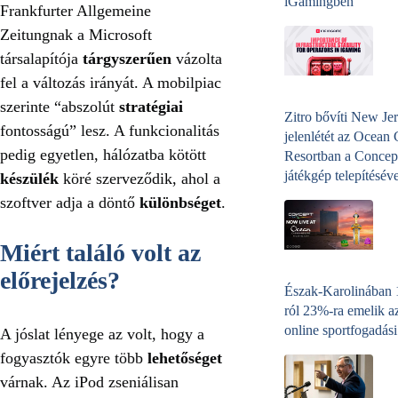
iGamingben
Frankfurter Allgemeine
Zeitungnak a Microsoft
társalapítója
tárgyszerűen
vázolta
fel a változás irányát. A mobilpiac
szerinte “abszolút
stratégiai
Zitro bővíti New Jer
fontosságú” lesz. A funkcionalitás
jelenlétét az Ocean
pedig egyetlen, hálózatba kötött
Resortban a Concep
játékgép telepítéséve
készülék
köré szerveződik, ahol a
szoftver adja a döntő
különbséget
.
Miért találó volt az
előrejelzés?
Észak-Karolinában
ról 23%-ra emelik a
online sportfogadási
A jóslat lényege az volt, hogy a
fogyasztók egyre több
lehetőséget
várnak. Az iPod zseniálisan