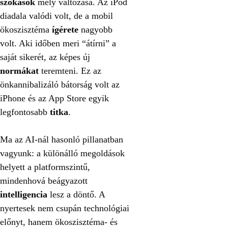
szokások
mély változása. Az iPod
diadala valódi volt, de a mobil
ökoszisztéma
ígérete
nagyobb
volt. Aki időben meri “átírni” a
saját sikerét, az képes új
normákat
teremteni. Ez az
önkannibalizáló bátorság volt az
iPhone és az App Store egyik
legfontosabb
titka
.
Ma az AI-nál hasonló pillanatban
vagyunk: a különálló megoldások
helyett a platformszintű,
mindenhová beágyazott
intelligencia
lesz a döntő. A
nyertesek nem csupán technológiai
előnyt, hanem ökoszisztéma- és