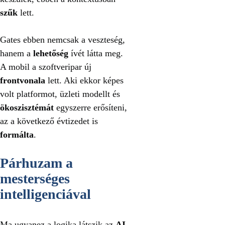
szűk
lett.
Gates ebben nemcsak a veszteség,
hanem a
lehetőség
ívét látta meg.
A mobil a szoftveripar új
frontvonala
lett. Aki ekkor képes
volt platformot, üzleti modellt és
ökoszisztémát
egyszerre erősíteni,
az a következő évtizedet is
formálta
.
Párhuzam a
mesterséges
intelligenciával
Ma ugyanez a logika látszik az
AI
-