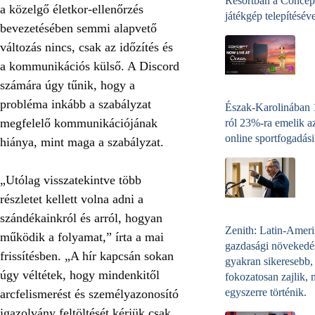
Resortban a Concep
a közelgő életkor-ellenőrzés
játékgép telepítéséve
bevezetésében semmi alapvető
változás nincs, csak az időzítés és
a kommunikációs külső. A Discord
számára úgy tűnik, hogy a
probléma inkább a szabályzat
Észak-Karolinában
megfelelő kommunikációjának
ról 23%-ra emelik a
online sportfogadási
hiánya, mint maga a szabályzat.
„Utólag visszatekintve több
részletet kellett volna adni a
szándékainkról és arról, hogyan
Zenith: Latin-Amer
működik a folyamat,” írta a mai
gazdasági növekedé
frissítésben. „A hír kapcsán sokan
gyakran sikeresebb,
úgy véltétek, hogy mindenkitől
fokozatosan zajlik, 
egyszerre történik.
arcfelismerést és személyazonosító
igazolvány feltöltését kérjük csak