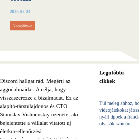
2026-02-24
Videojátékok
Legutóbbi
Discord hallgat rád. Megérti az
cikkek
aggodalmaidat. A célja, hogy
visszaszerezze a bizalmadat. Ez az
Túl meleg ahhoz, h
alapító-társtulajdonos és CTO
videojátékokat játss
Stanislav Vishnevskiy üzenete, aki
nyári tippek a franci
bejelentette a vállalat vitatott új
olvasók számára
életkor-ellenőrzési