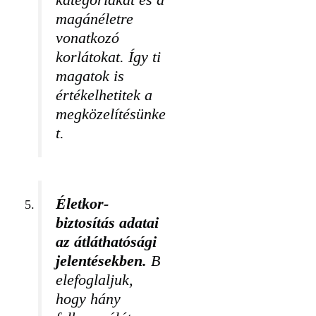
kategóriákat és a
magánéletre
vonatkozó
korlátokat. Így ti
magatok is
értékelhetitek a
megközelítésünke
t.
Életkor-
biztosítás adatai
az átláthatósági
jelentésekben.
B
elefoglaljuk,
hogy hány