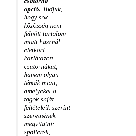
csatorna
opció.
Tudjuk,
hogy sok
közösség nem
felnőtt tartalom
miatt használ
életkori
korlátozott
csatornákat,
hanem olyan
témák miatt,
amelyeket a
tagok saját
feltételeik szerint
szeretnének
megvitatni:
spoilerek,