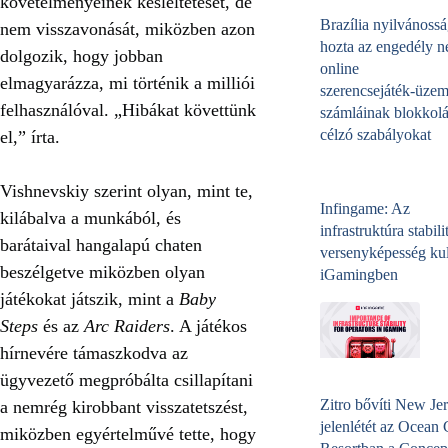
követelményeinek késleltetését, de
Brazília nyilvánossá
nem visszavonását, miközben azon
hozta az engedély né
dolgozik, hogy jobban
online
elmagyarázza, mi történik a milliói
szerencsejáték‑üzem
felhasználóval. „Hibákat követtünk
számláinak blokkolá
célzó szabályokat
el,” írta.
Vishnevskiy szerint olyan, mint te,
Infingame: Az
kilábalva a munkából, és
infrastruktúra stabili
barátaival hangalapú chaten
versenyképesség kul
beszélgetve miközben olyan
iGamingben
játékokat játszik, mint a
Baby
Steps
és az
Arc Raiders
. A játékos
hírnevére támaszkodva az
ügyvezető megpróbálta csillapítani
Zitro bővíti New Jer
a nemrég kirobbant visszatetszést,
jelenlétét az Ocean
miközben egyértelművé tette, hogy