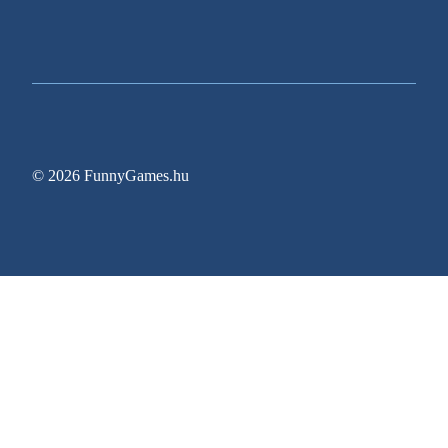
© 2026 FunnyGames.hu
Sitemap
Impresszum
Adatvédelem
Oldal információk
Egy régóta várt videojáték végre megjelenési dát
Gyerekkori Nintendoját elővéve ez a harmincas n
Zitro bővíti New Jersey-i jelenlétét az Ocean Cas
Pragmatic Play meghosszabbítja a Rank Group-kel
GTA 6 Előrendelési Útmutató: Minden Ingyenes 