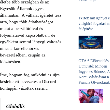
életbe több országban és az
Egyesült Államok egyes
államaiban. A vállalat ígéretet tesz
1xBet: mit igényel 
arra, hogy több átláthatóságot
világhírű fogadási 
mutat a beszállítóival és
felépítése
folyamataival kapcsolatban, de
egyébként semmi lényegi változás
nincs a kor-ellenőrzés
bevezetésében, csupán az
GTA 6 Előrendelési
időzítésben.
Útmutató: Minden
Ingyenes Bónusz, A
Íme, hogyan fog működni az újra
Korai Vásárlással K
késleltetett bevezetés a Discord
Francia Olvasóknak
honlapján vázoltak szerint.
Globális