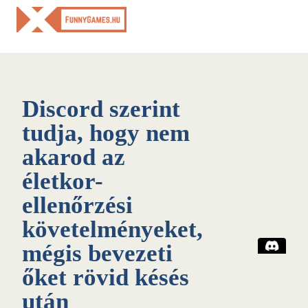
Skip
to
content
Discord szerint
tudja, hogy nem
akarod az
életkor-
ellenőrzési
követelményeket,
mégis bevezeti
őket rövid késés
után