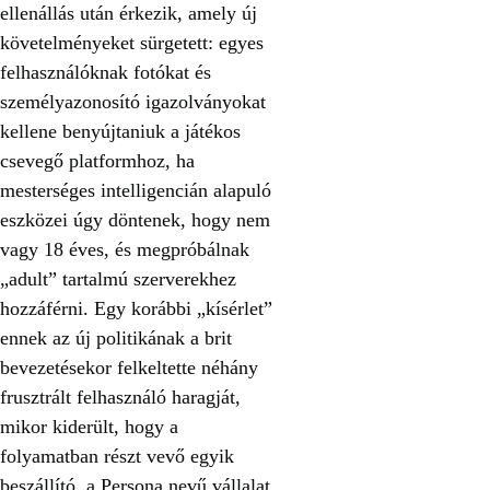
ellenállás után érkezik, amely új
követelményeket sürgetett: egyes
felhasználóknak fotókat és
személyazonosító igazolványokat
kellene benyújtaniuk a játékos
csevegő platformhoz, ha
mesterséges intelligencián alapuló
eszközei úgy döntenek, hogy nem
vagy 18 éves, és megpróbálnak
„adult” tartalmú szerverekhez
hozzáférni. Egy korábbi „kísérlet”
ennek az új politikának a brit
bevezetésekor felkeltette néhány
frusztrált felhasználó haragját,
mikor kiderült, hogy a
folyamatban részt vevő egyik
beszállító, a Persona nevű vállalat