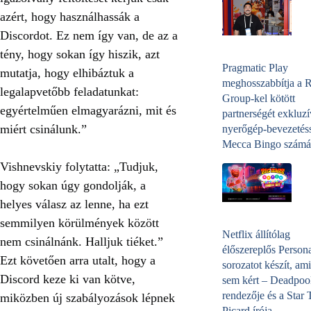
azért, hogy használhassák a
Discordot. Ez nem így van, de az a
tény, hogy sokan így hiszik, azt
Pragmatic Play
mutatja, hogy elhibáztuk a
meghosszabbítja a 
legalapvetőbb feladatunkat:
Group-kel kötött
egyértelműen elmagyarázni, mit és
partnerségét exkluzí
miért csinálunk.”
nyerőgép-bevezetéss
Mecca Bingo számá
Vishnevskiy folytatta: „Tudjuk,
hogy sokan úgy gondolják, a
helyes válasz az lenne, ha ezt
semmilyen körülmények között
Netflix állítólag
nem csinálnánk. Halljuk tiéket.”
élőszereplős Person
Ezt követően arra utalt, hogy a
sorozatot készít, ami
Discord keze ki van kötve,
sem kért – Deadpoo
rendezője és a Star 
miközben új szabályozások lépnek
Picard írója