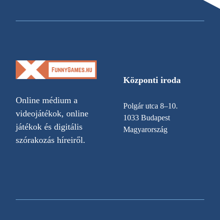
Központi iroda
Online médium a
Polgár utca 8–10.
videojátékok, online
1033 Budapest
játékok és digitális
Magyarország
szórakozás híreiről.