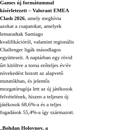
Games új formátummal
kísérletezett – Valorant EMEA
Clash 2026
, amely meghívta
azokat a csapatokat, amelyek
lemaradtak Santiago
kvalifikációról, valamint regionális
Challenger ligák másodlagos
együtteseit. A naptárban egy rövid
űrt kitöltve a torna erőteljes év/év
növekedést hozott az alapvető
mutatókban, és jelentős
mozgatórugója lett az új játékosok
felvételének, hiszen a teljesen új
játékosok 68,6%-a és a teljes
fogadások 55,4%-a így származott.
„
Bohdan Holovnov, a