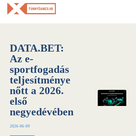
Skip
to
content
DATA.BET:
Az e-
sportfogadás
teljesítménye
nőtt a 2026.
első
negyedévében
2026-06-09