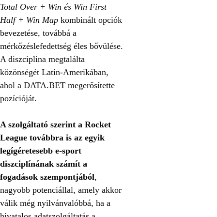
Total Over + Win és Win First
Half + Win Map
kombinált opciók
bevezetése, továbbá a
mérkőzéslefedettség éles bővülése.
A diszciplina megtalálta
közönségét Latin-Amerikában,
ahol a DATA.BET megerősítette
pozícióját.
A szolgáltató szerint a Rocket
League továbbra is az egyik
legígéretesebb e-sport
diszciplínának számít a
fogadások szempontjából
,
nagyobb potenciállal, amely akkor
válik még nyilvánvalóbbá, ha a
hivatalos adatszolgáltatás a