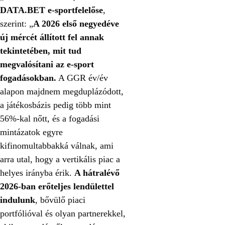
DATA.BET e-sportfelelőse
,
szerint: „
A 2026 első negyedéve
új mércét állított fel annak
tekintetében, mit tud
megvalósítani az e-sport
fogadásokban.
A GGR év/év
alapon majdnem megduplázódott,
a játékosbázis pedig több mint
56%-kal nőtt, és a fogadási
mintázatok egyre
kifinomultabbakká válnak, ami
arra utal, hogy a vertikális piac a
helyes irányba érik.
A hátralévő
2026-ban erőteljes lendülettel
indulunk
, bővülő piaci
portfólióval és olyan partnerekkel,