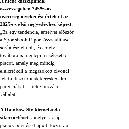
A niche diszciplínák
összességében 245%-os
nyereségnövekedést értek el az
2025-ös első negyedévhez képest
.
„Ez egy tendencia, amelyet először
a Sportsbook Riport összeállítása
során észleltünk, és amely
továbbra is meglepi a szélesebb
piacot, amely még mindig
alulértékeli a megszokott élvonal
feletti diszciplínák kereskedelmi
potenciálját” – tette hozzá a
vállalat.
A Rainbow Six kiemelkedő
sikertörténet
, amelyet az új
piacok bővítése hajtott, köztük a