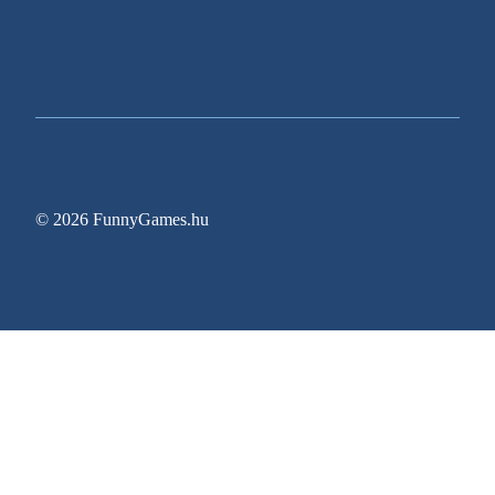
© 2026 FunnyGames.hu
Sitemap
Impresszum
Adatvédelem
Oldal információk
Egy régóta várt videojáték végre megjelenési dát
Gyerekkori Nintendoját elővéve ez a harmincas n
Zitro bővíti New Jersey-i jelenlétét az Ocean Cas
Pragmatic Play meghosszabbítja a Rank Group-kel