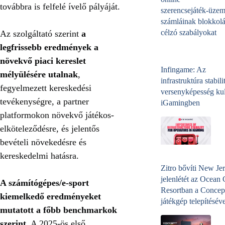
továbbra is felfelé ívelő pályáját.
szerencsejáték‑üzem
számláinak blokkolá
célzó szabályokat
Az szolgáltató szerint
a
legfrissebb eredmények a
növekvő piaci kereslet
Infingame: Az
mélyülésére utalnak
,
infrastruktúra stabili
fegyelmezett kereskedési
versenyképesség kul
tevékenységre, a partner
iGamingben
platformokon növekvő játékos-
elköteleződésre, és jelentős
bevételi növekedésre és
kereskedelmi hatásra.
Zitro bővíti New Jer
jelenlétét az Ocean
A számítógépes/e-sport
Resortban a Concep
kiemelkedő eredményeket
játékgép telepítéséve
mutatott a főbb benchmarkok
szerint.
A 2025-ös első