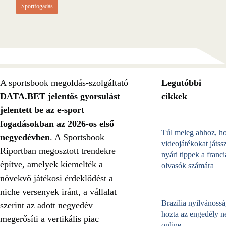
Sportfogadás
A sportsbook megoldás-szolgáltató
Legutóbbi
DATA.BET jelentős gyorsulást
cikkek
jelentett be az e-sport
fogadásokban az 2026-os első
Túl meleg ahhoz, h
negyedévben
. A Sportsbook
videojátékokat játss
Riportban megosztott trendekre
nyári tippek a franci
építve, amelyek kiemelték a
olvasók számára
növekvő játékosi érdeklődést a
niche versenyek iránt, a vállalat
Brazília nyilvánossá
szerint az adott negyedév
hozta az engedély né
megerősíti a vertikális piac
online