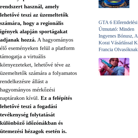
rendszert használ, amely
lehetővé teszi az üzemeltetők
GTA 6 Előrendelési
számára, hogy a regionális
Útmutató: Minden
igények alapján sportágakat
Ingyenes Bónusz, A
adjanak hozzá.
A hagyományos
Korai Vásárlással K
élő eseményeken felül a platform
Francia Olvasóknak
támogatja a virtuális
környezeteket, lehetővé téve az
üzemeltetők számára a folyamatos
rendelkezésre állást a
hagyományos mérkőzési
naptárakon kívül.
Ez a felépítés
lehetővé teszi a fogadási
tevékenység folytatását
különböző időzónákban és
ütemezési hézagok esetén is.