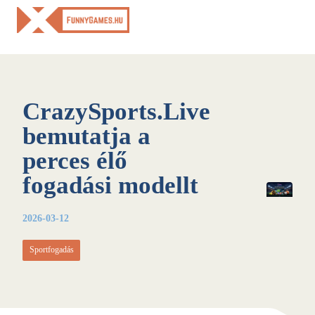
Skip
to
content
CrazySports.Live
bemutatja a
perces élő
fogadási modellt
2026-03-12
Sportfogadás