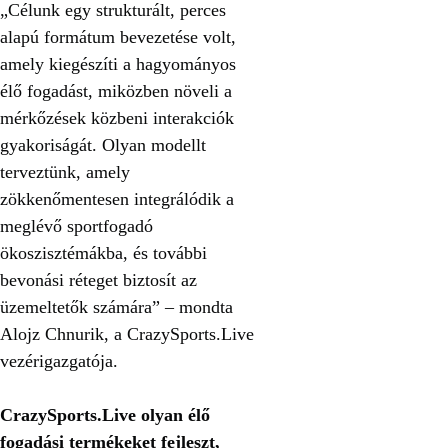
„Célunk egy strukturált, perces
alapú formátum bevezetése volt,
amely kiegészíti a hagyományos
élő fogadást, miközben növeli a
mérkőzések közbeni interakciók
gyakoriságát. Olyan modellt
terveztünk, amely
zökkenőmentesen integrálódik a
meglévő sportfogadó
ökoszisztémákba, és további
bevonási réteget biztosít az
üzemeltetők számára” – mondta
Alojz Chnurik, a CrazySports.Live
vezérigazgatója.
CrazySports.Live olyan élő
fogadási termékeket fejleszt,