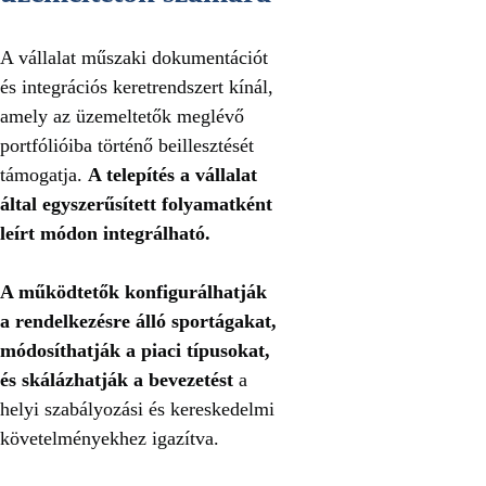
A vállalat műszaki dokumentációt
és integrációs keretrendszert kínál,
amely az üzemeltetők meglévő
portfólióiba történő beillesztését
támogatja.
A telepítés a vállalat
által egyszerűsített folyamatként
leírt módon integrálható.
A működtetők konfigurálhatják
a rendelkezésre álló sportágakat,
módosíthatják a piaci típusokat,
és skálázhatják a bevezetést
a
helyi szabályozási és kereskedelmi
követelményekhez igazítva.