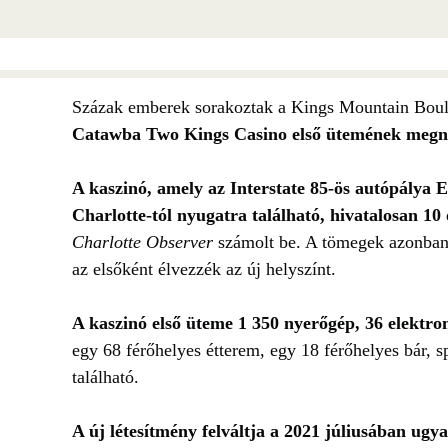
Százak emberek sorakoztak a Kings Mountain Boul
Catawba Two Kings Casino első ütemének megn
A kaszinó, amely az Interstate 85-ös autópálya E
Charlotte-tól nyugatra található, hivatalosan 10
Charlotte Observer
számolt be. A tömegek azonban 
az elsőként élvezzék az új helyszínt.
A kaszinó első üteme 1 350 nyerőgép, 36 elektron
egy 68 férőhelyes étterem, egy 18 férőhelyes bár, s
található.
A új létesítmény felváltja a 2021 júliusában ugy