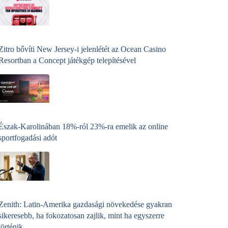
Zitro bővíti New Jersey-i jelenlétét az Ocean Casino
Resortban a Concept játékgép telepítésével
Észak-Karolinában 18%-ról 23%-ra emelik az online
sportfogadási adót
Zenith: Latin-Amerika gazdasági növekedése gyakran
sikeresebb, ha fokozatosan zajlik, mint ha egyszerre
történik.