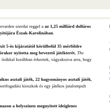
evarden szerdai reggel a
az 1,25 milliárd dolláros
yitójára Észak-Karolinában
.
xit 5-ös kijáratától körülbelül 35 mérföldre
 órakor nyitotta meg bevezető játékterét
,
The
órákkal korábban érkeztek, vágyakozva arra, hogy
ikus asztali játék, 22 hagyományos asztali játék
,
portfogadási kioszkok és egy játékos jutalompult
anazon a helyszínen megnyitott ideiglenes