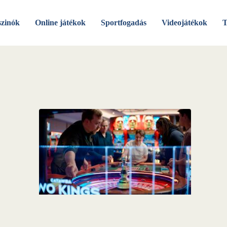
szinók
Online játékok
Sportfogadás
Videojátékok
T