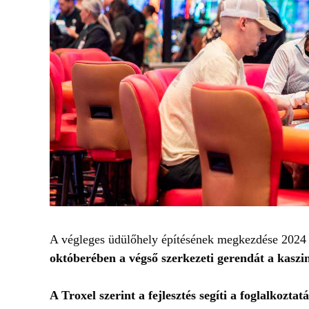
A végleges üdülőhely építésének megkezdése 2024 jú
októberében a végső szerkezeti gerendát a kaszin
A Troxel szerint a fejlesztés segíti a foglalkoztat