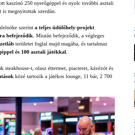
ott kaszinó 250 nyerőgéppel és nyolc további asztali
 is megnyitottak szerdán.
lelnöke szerint
a teljes üdülőhely-projekt
ra befejeződik
.
Miután befejeződik, a végleges
zetláb
területet foglal majd magába, és tartalmaz
éppel és 100 asztali játékkal
.
ük steakhouse-t, olasz éttermet, piacteret, kávézót és
atások
közé tartozik a játékos lounge, 11 bár, 2 700