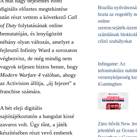
A mai nagy bejelentés előtti
Brazília nyilvánossá
digitális előzetes megtekintése
hozta az engedély né
után részt vettem a következő
Call
online
of Duty
folytatásának online
szerencsejáték‑üzem
bemutatóján, és lenyűgözött
számláinak blokkolá
célzó szabályokat
néhány olyan változás, amelyet a
fejlesztő Infinity Ward a sorozaton
véghezvisz, de még mindig nem
Infingame: Az
vagyok teljesen biztos benne, hogy
infrastruktúra stabili
Modern Warfare 4
valóban, ahogy
versenyképesség kul
az Activision állítja, „új fejezet” a
iGamingben
franchise számára.
A hét eleji digitális
sajtótájékoztatón a hangulat kissé
Zitro bővíti New Jer
zavaros volt. Úgy tűnt, a játék
jelenlétét az Ocean
készítésében részt vevő emberek