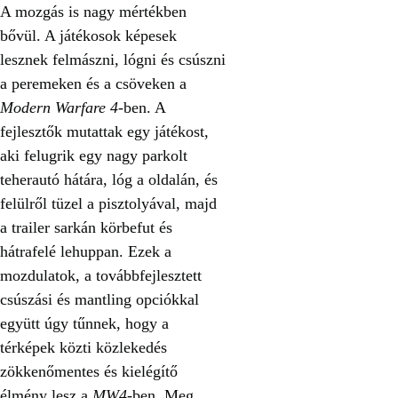
A mozgás is nagy mértékben
bővül. A játékosok képesek
lesznek felmászni, lógni és csúszni
a peremeken és a csöveken a
Modern Warfare 4
-ben. A
fejlesztők mutattak egy játékost,
aki felugrik egy nagy parkolt
teherautó hátára, lóg a oldalán, és
felülről tüzel a pisztolyával, majd
a trailer sarkán körbefut és
hátrafelé lehuppan. Ezek a
mozdulatok, a továbbfejlesztett
csúszási és mantling opciókkal
együtt úgy tűnnek, hogy a
térképek közti közlekedés
zökkenőmentes és kielégítő
élmény lesz a
MW4
-ben. Meg