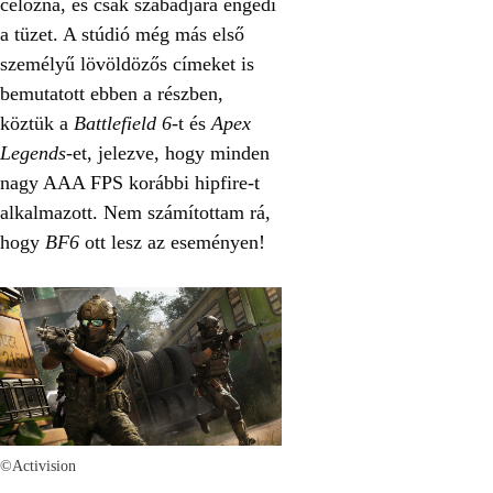
célozna, és csak szabadjára engedi
a tüzet. A stúdió még más első
személyű lövöldözős címeket is
bemutatott ebben a részben,
köztük a
Battlefield 6
-t és
Apex
Legends
-et, jelezve, hogy minden
nagy AAA FPS korábbi hipfire-t
alkalmazott. Nem számítottam rá,
hogy
BF6
ott lesz az eseményen!
©Activision