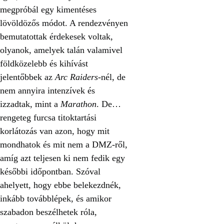
megpróbál egy kimentéses
lövöldözős módot. A rendezvényen
bemutatottak érdekesek voltak,
olyanok, amelyek talán valamivel
földközelebb és kihívást
jelentőbbek az
Arc Raiders
-nél, de
nem annyira intenzívek és
izzadtak, mint a
Marathon
. De…
rengeteg furcsa titoktartási
korlátozás van azon, hogy mit
mondhatok és mit nem a DMZ-ről,
amíg azt teljesen ki nem fedik egy
későbbi időpontban. Szóval
ahelyett, hogy ebbe belekezdnék,
inkább továbblépek, és amikor
szabadon beszélhetek róla,