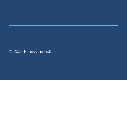
© 2026 FunnyGames.hu
Sitemap
Impresszum
Adatvédelem
Oldal információk
Egy régóta várt videojáték végre megjelenési dát
Gyerekkori Nintendoját elővéve ez a harmincas n
Zitro bővíti New Jersey-i jelenlétét az Ocean Cas
Pragmatic Play meghosszabbítja a Rank Group-kel
GTA 6 Előrendelési Útmutató: Minden Ingyenes 