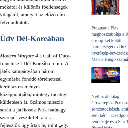
mókától és különös főellenségek
világától, amelyet az előző cím
felvonultatott.
Pragmatic Play
meghosszabbítja a 
Üdv Dél-Koreában
Group-kel kötött
partnerségét exkluzí
nyerőgép-bevezetéss
Modern Warfare 4
a Call of Duty-
Mecca Bingo számá
franchise-t Dél-Koreába repíti. A
játék kampányában három
egymásba fonódó történetszál
kerül az események
középpontjába, mintegy tucatnyi
Netflix állítólag
küldetésen át. Számos misszió
élőszereplős Person
sorozatot készít, ami
során a játékosok Park hadnagy
sem kért – Deadpoo
szerepét veszik fel, akit a
rendezője és a Star 
fejlesztők úgy írtak le, mint „egy
Picard írója