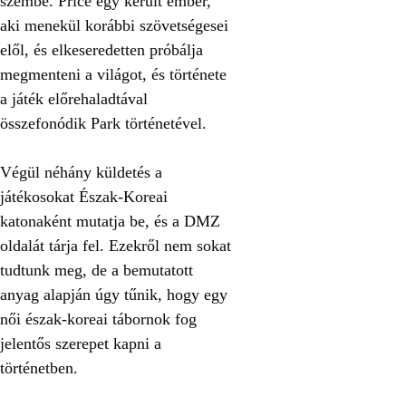
szembe. Price egy került ember,
aki menekül korábbi szövetségesei
elől, és elkeseredetten próbálja
megmenteni a világot, és története
a játék előrehaladtával
összefonódik Park történetével.
Végül néhány küldetés a
játékosokat Észak-Koreai
katonaként mutatja be, és a DMZ
oldalát tárja fel. Ezekről nem sokat
tudtunk meg, de a bemutatott
anyag alapján úgy tűnik, hogy egy
női észak-koreai tábornok fog
jelentős szerepet kapni a
történetben.