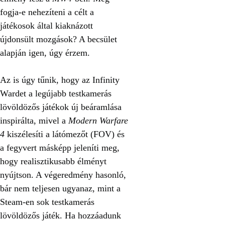
fogja-e nehezíteni a célt a
játékosok által kiaknázott
újdonsült mozgások? A becsület
alapján igen, úgy érzem.
Az is úgy tűnik, hogy az Infinity
Wardet a legújabb testkamerás
lövöldözős játékok új beáramlása
inspirálta, mivel a
Modern Warfare
4
kiszélesíti a látómezőt (FOV) és
a fegyvert másképp jeleníti meg,
hogy realisztikusabb élményt
nyújtson. A végeredmény hasonló,
bár nem teljesen ugyanaz, mint a
Steam-en sok testkamerás
lövöldözős játék. Ha hozzáadunk