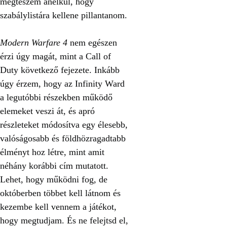
megteszem anélkül, hogy
szabálylistára kellene pillantanom.
Modern Warfare 4
nem egészen
érzi úgy magát, mint a Call of
Duty következő fejezete. Inkább
úgy érzem, hogy az Infinity Ward
a legutóbbi részekben működő
elemeket veszi át, és apró
részleteket módosítva egy élesebb,
valóságosabb és földhözragadtabb
élményt hoz létre, mint amit
néhány korábbi cím mutatott.
Lehet, hogy működni fog, de
októberben többet kell látnom és
kezembe kell vennem a játékot,
hogy megtudjam. És ne felejtsd el,