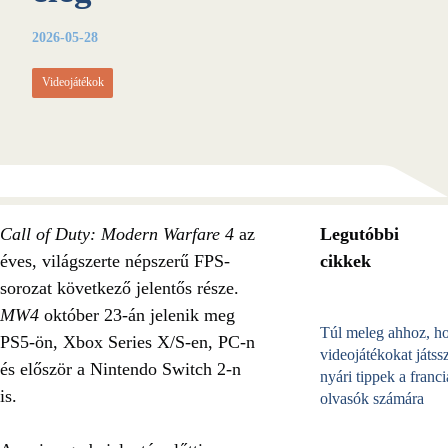
2026-05-28
Videojátékok
Call of Duty: Modern Warfare 4
az
Legutóbbi
éves, világszerte népszerű FPS-
cikkek
sorozat következő jelentős része.
MW4
október 23-án jelenik meg
Túl meleg ahhoz, h
PS5-ön, Xbox Series X/S-en, PC-n
videojátékokat játss
és először a Nintendo Switch 2-n
nyári tippek a franci
is.
olvasók számára