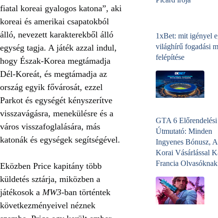
fiatal koreai gyalogos katona”, aki
koreai és amerikai csapatokból
álló, nevezett karakterekből álló
1xBet: mit igényel 
világhírű fogadási 
egység tagja. A játék azzal indul,
felépítése
hogy Észak-Korea megtámadja
Dél-Koreát, és megtámadja az
ország egyik fővárosát, ezzel
Parkot és egységét kényszerítve
visszavágásra, menekülésre és a
GTA 6 Előrendelési
város visszafoglalására, más
Útmutató: Minden
katonák és egységek segítségével.
Ingyenes Bónusz, A
Korai Vásárlással K
Francia Olvasóknak
Eközben Price kapitány több
küldetés sztárja, miközben a
játékosok a
MW3
-ban történtek
következményeivel néznek