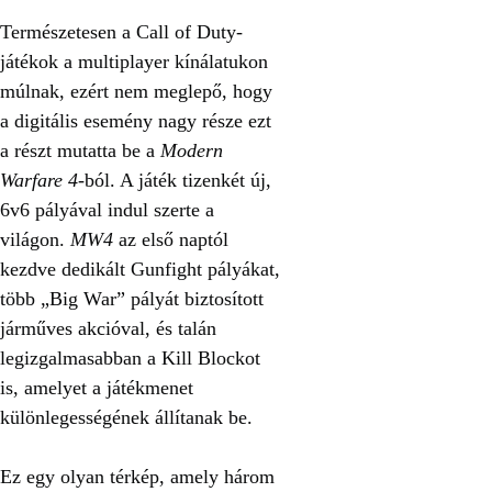
Természetesen a Call of Duty-
játékok a multiplayer kínálatukon
múlnak, ezért nem meglepő, hogy
a digitális esemény nagy része ezt
a részt mutatta be a
Modern
Warfare 4
-ból. A játék tizenkét új,
6v6 pályával indul szerte a
világon.
MW4
az első naptól
kezdve dedikált Gunfight pályákat,
több „Big War” pályát biztosított
járműves akcióval, és talán
legizgalmasabban a Kill Blockot
is, amelyet a játékmenet
különlegességének állítanak be.
Ez egy olyan térkép, amely három