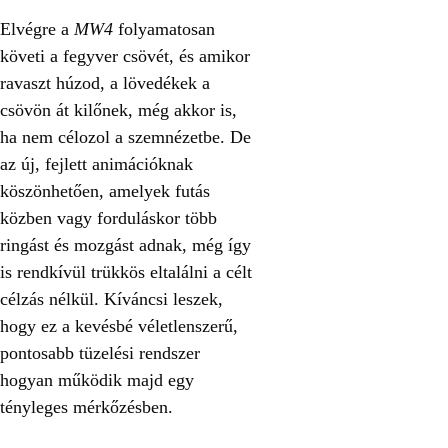
Elvégre a
MW4
folyamatosan
követi a fegyver csövét, és amikor
ravaszt húzod, a lövedékek a
csövön át kilőnek, még akkor is,
ha nem célozol a szemnézetbe. De
az új, fejlett animációknak
köszönhetően, amelyek futás
közben vagy forduláskor több
ringást és mozgást adnak, még így
is rendkívül trükkös eltalálni a célt
célzás nélkül. Kíváncsi leszek,
hogy ez a kevésbé véletlenszerű,
pontosabb tüzelési rendszer
hogyan működik majd egy
tényleges mérkőzésben.