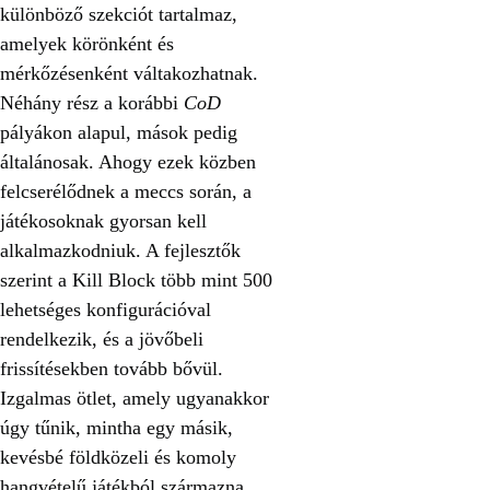
különböző szekciót tartalmaz,
amelyek körönként és
mérkőzésenként váltakozhatnak.
Néhány rész a korábbi
CoD
pályákon alapul, mások pedig
általánosak. Ahogy ezek közben
felcserélődnek a meccs során, a
játékosoknak gyorsan kell
alkalmazkodniuk. A fejlesztők
szerint a Kill Block több mint 500
lehetséges konfigurációval
rendelkezik, és a jövőbeli
frissítésekben tovább bővül.
Izgalmas ötlet, amely ugyanakkor
úgy tűnik, mintha egy másik,
kevésbé földközeli és komoly
hangvételű játékból származna.