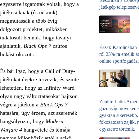
Resortban a Concep
egyszerre izgatottak voltak, hogy a
játékgép telepítéséve
játékosoknak (és nekünk)
megmutassák a több évig
dolgozott projektet, miközben
tudatosult bennük, hogy tavalyi
ajánlatuk,
Black Ops 7
csúfos
Észak-Karolinában
bukást okozott.
ról 23%-ra emelik a
online sportfogadási
És bár igaz, hogy a Call of Duty-
játékokat évekre tervezik, és szinte
lehetetlen, hogy az Infinity Ward
olyan nagy változtatásokat hajtson
Zenith: Latin-Amer
végre a játékon a
Black Ops 7
gazdasági növekedé
hatására, úgy érzem, azt szeretnék
gyakran sikeresebb,
hangsúlyozni, hogy
Modern
fokozatosan zajlik, 
egyszerre történik.
Warfare 4
hangvétele és témája
nagyon különbözik attól a sci‑fi