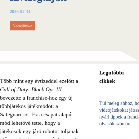
2026-02-14
Videojátékok
Legutóbbi
Több mint egy évtizeddel ezelőtt a
cikkek
Call of Duty: Black Ops III
bevezette a franchise-hoz egy új
Túl meleg ahhoz, h
többjátékos játékmódot: a
videojátékokat játss
Safeguard-ot. Ez a csapat-alapú
nyári tippek a franci
mód lehetővé tette, hogy a
olvasók számára
játékosok egy járó robotot toljanak