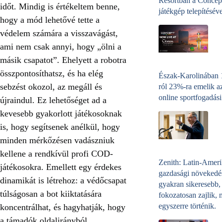
Resortban a Concep
időt. Mindig is értékeltem benne,
játékgép telepítéséve
hogy a mód lehetővé tette a
védelem számára a visszavágást,
ami nem csak annyi, hogy „ölni a
másik csapatot”. Ehelyett a robotra
összpontosíthatsz, és ha elég
Észak-Karolinában
sebzést okozol, az megáll és
ról 23%-ra emelik a
online sportfogadási
újraindul. Ez lehetőséget ad a
kevesebb gyakorlott játékosoknak
is, hogy segítsenek anélkül, hogy
minden mérkőzésen vadászniuk
kellene a rendkívül profi COD-
Zenith: Latin-Amer
játékosokra. Emellett egy érdekes
gazdasági növekedé
dinamikát is létrehoz: a védőcsapat
gyakran sikeresebb,
túlságosan a bot kiiktatására
fokozatosan zajlik, 
egyszerre történik.
koncentrálhat, és hagyhatják, hogy
a támadók oldalirányból