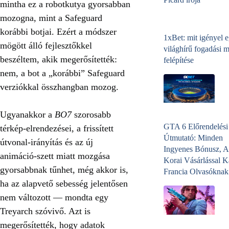
mintha ez a robotkutya gyorsabban
mozogna, mint a Safeguard
korábbi botjai. Ezért a módszer
1xBet: mit igényel 
mögött álló fejlesztőkkel
világhírű fogadási 
beszéltem, akik megerősítették:
felépítése
nem, a bot a „korábbi” Safeguard
verziókkal összhangban mozog.
Ugyanakkor a
BO7
szorosabb
GTA 6 Előrendelési
térkép-elrendezései, a frissített
Útmutató: Minden
útvonal-irányítás és az új
Ingyenes Bónusz, A
animáció-szett miatt mozgása
Korai Vásárlással K
gyorsabbnak tűnhet, még akkor is,
Francia Olvasóknak
ha az alapvető sebesség jelentősen
nem változott — mondta egy
Treyarch szóvivő. Azt is
megerősítették, hogy adatok