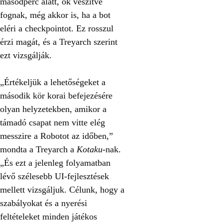
másodperc alatt, ők veszítve
fognak, még akkor is, ha a bot
eléri a checkpointot. Ez rosszul
érzi magát, és a Treyarch szerint
ezt vizsgálják.
„Értékeljük a lehetőségeket a
második kör korai befejezésére
olyan helyzetekben, amikor a
támadó csapat nem vitte elég
messzire a Robotot az időben,”
mondta a Treyarch a
Kotaku
-nak.
„És ezt a jelenleg folyamatban
lévő szélesebb UI-fejlesztések
mellett vizsgáljuk. Célunk, hogy a
szabályokat és a nyerési
feltételeket minden játékos