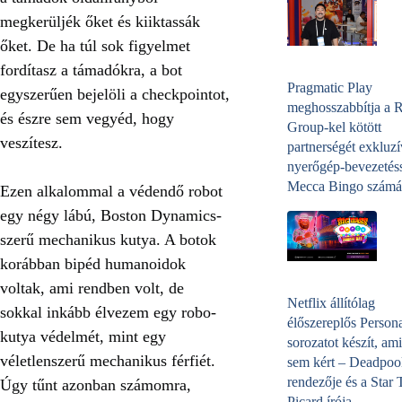
megkerüljék őket és kiiktassák
őket. De ha túl sok figyelmet
fordítasz a támadókra, a bot
Pragmatic Play
egyszerűen bejelöli a checkpointot,
meghosszabbítja a 
és észre sem vegyéd, hogy
Group-kel kötött
veszítesz.
partnerségét exkluzí
nyerőgép-bevezetéss
Mecca Bingo számá
Ezen alkalommal a védendő robot
egy négy lábú, Boston Dynamics-
szerű mechanikus kutya. A botok
korábban bipéd humanoidok
voltak, ami rendben volt, de
Netflix állítólag
sokkal inkább élvezem egy robo-
élőszereplős Person
kutya védelmét, mint egy
sorozatot készít, ami
véletlenszerű mechanikus férfiét.
sem kért – Deadpoo
rendezője és a Star 
Úgy tűnt azonban számomra,
Picard írója