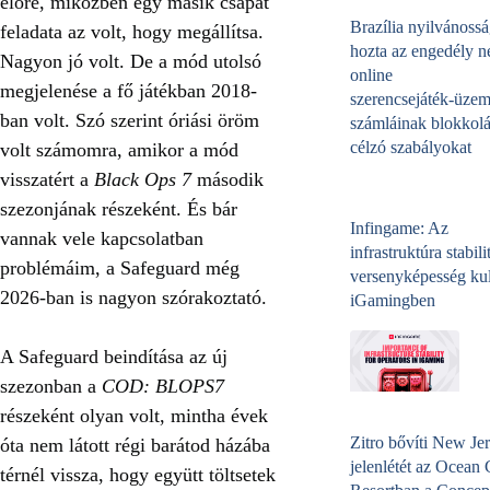
előre, miközben egy másik csapat
Brazília nyilvánossá
feladata az volt, hogy megállítsa.
hozta az engedély né
Nagyon jó volt. De a mód utolsó
online
megjelenése a fő játékban 2018-
szerencsejáték‑üzem
ban volt. Szó szerint óriási öröm
számláinak blokkolá
célzó szabályokat
volt számomra, amikor a mód
visszatért a
Black Ops 7
második
szezonjának részeként. És bár
Infingame: Az
vannak vele kapcsolatban
infrastruktúra stabili
problémáim, a Safeguard még
versenyképesség kul
2026-ban is nagyon szórakoztató.
iGamingben
A Safeguard beindítása az új
szezonban a
COD: BLOPS7
részeként olyan volt, mintha évek
Zitro bővíti New Jer
óta nem látott régi barátod házába
jelenlétét az Ocean
térnél vissza, hogy együtt töltsetek