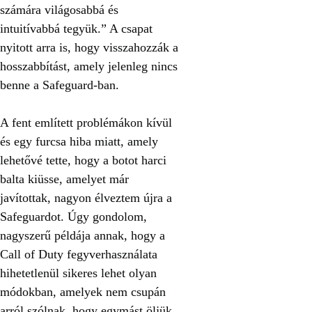
számára világosabbá és
intuitívabbá tegyük.” A csapat
nyitott arra is, hogy visszahozzák a
hosszabbítást, amely jelenleg nincs
benne a Safeguard-ban.
A fent említett problémákon kívül
és egy furcsa hiba miatt, amely
lehetővé tette, hogy a botot harci
balta kiüsse, amelyet már
javítottak, nagyon élveztem újra a
Safeguardot. Úgy gondolom,
nagyszerű példája annak, hogy a
Call of Duty fegyverhasználata
hihetetlenül sikeres lehet olyan
módokban, amelyek nem csupán
arról szólnak, hogy egymást öljük.