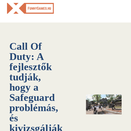
Skip
to
content
Call Of
Duty: A
fejlesztők
tudják,
hogy a
Safeguard
problémás,
és
kivizsgálják