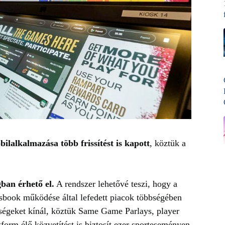
ilalkalmazása több frissítést is kapott
, köztük a
gban érhető el.
A rendszer lehetővé teszi, hogy a
sbook működése által lefedett piacok többségében
ségeket kínál, köztük Same Game Parlays, player
atform élő közvetítést is biztosít ezer sporteseményen