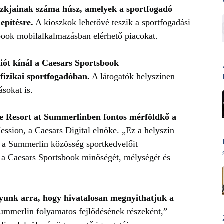
szkjainak száma húsz, amelyek a sportfogadó
epítésre.
A kioszkok lehetővé teszik a sportfogadási
sbook mobilalkalmazásban elérhető piacokat.
ciót kínál a Caesars Sportsbook
fizikai sportfogadóban.
A látogatók helyszínen
sokat is.
e Resort at Summerlinben fontos mérföldkő a
ssion, a Caesars Digital elnöke. „Ez a helyszín
k a Summerlin közösség sportkedvelőit
 a Caesars Sportsbook minőségét, mélységét és
gyunk arra, hogy hivatalosan megnyithatjuk a
Summerlin folyamatos fejlődésének részeként,”