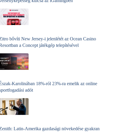
versenyképesség kulcsa az iGamingben
Zitro bővíti New Jersey-i jelenlétét az Ocean Casino
Resortban a Concept játékgép telepítésével
Észak-Karolinában 18%-ról 23%-ra emelik az online
sportfogadási adót
Zenith: Latin-Amerika gazdasági növekedése gyakran