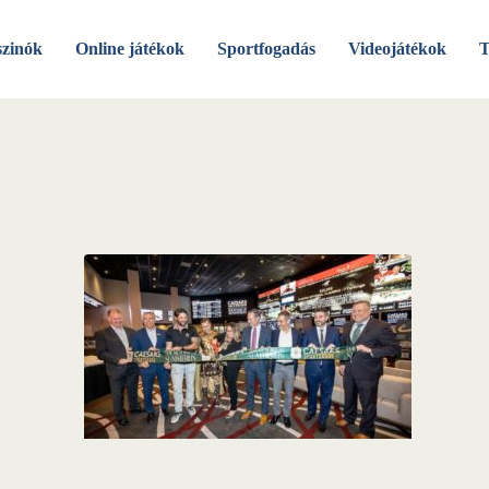
szinók
Online játékok
Sportfogadás
Videojátékok
T