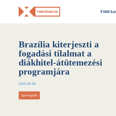
Skip
to
Földi ka
content
Brazília kiterjeszti a
fogadási tilalmat a
diákhitel-átütemezési
programjára
2026-06-06
Sportfogadás