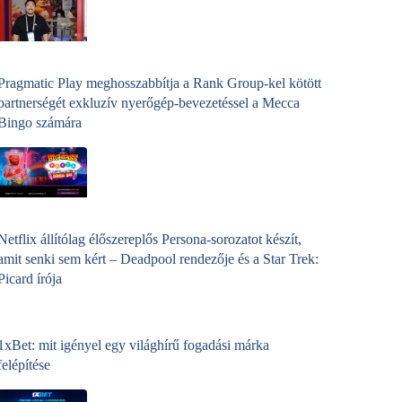
Pragmatic Play meghosszabbítja a Rank Group-kel kötött
partnerségét exkluzív nyerőgép-bevezetéssel a Mecca
Bingo számára
Netflix állítólag élőszereplős Persona-sorozatot készít,
amit senki sem kért – Deadpool rendezője és a Star Trek:
Picard írója
1xBet: mit igényel egy világhírű fogadási márka
felépítése