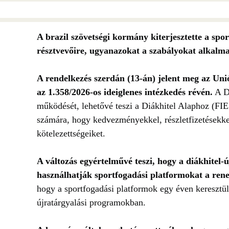
A brazil szövetségi kormány kiterjesztette a spo
résztvevőire, ugyanazokat a szabályokat alkalma
A rendelkezés szerdán (13-án) jelent meg az Un
az 1.358/2026-os ideiglenes intézkedés révén.
A De
működését, lehetővé teszi a Diákhitel Alaphoz (FI
számára, hogy kedvezményekkel, részletfizetésekkel 
kötelezettségeiket.
A változás egyértelművé teszi, hogy a diákhitel
használhatják sportfogadási platformokat a reneg
hogy a sportfogadási platformok egy éven keresztül
újratárgyalási programokban.