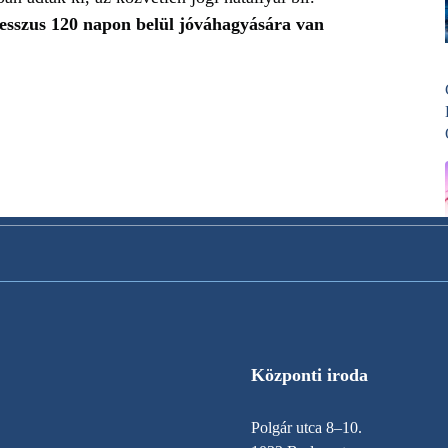
esszus 120 napon belül jóváhagyására van
Központi iroda
Polgár utca 8–10.