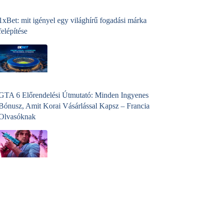
1xBet: mit igényel egy világhírű fogadási márka
felépítése
GTA 6 Előrendelési Útmutató: Minden Ingyenes
Bónusz, Amit Korai Vásárlással Kapsz – Francia
Olvasóknak