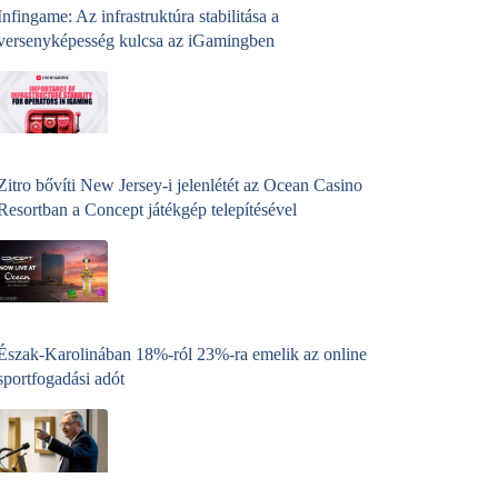
Infingame: Az infrastruktúra stabilitása a
versenyképesség kulcsa az iGamingben
Zitro bővíti New Jersey-i jelenlétét az Ocean Casino
Resortban a Concept játékgép telepítésével
Észak-Karolinában 18%-ról 23%-ra emelik az online
sportfogadási adót