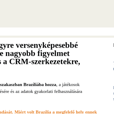
egyre versenyképesebbé
re nagyobb figyelmet
s a CRM-szerkezetekre,
 szakaszban Brazíliába hozza
, a játékosok
sére és az adatok gyakorlati felhasználására
adását. Miért volt Brazília a megfelelő hely ennek