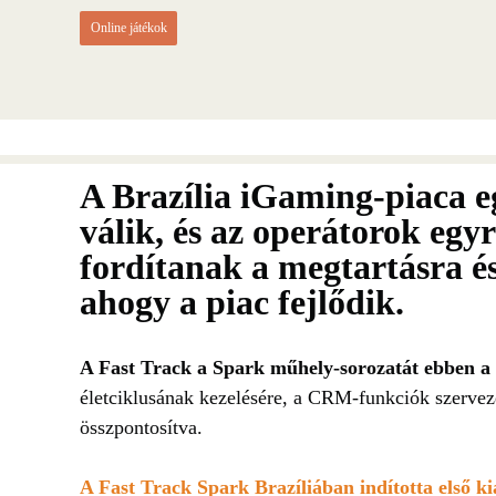
Online játékok
A Brazília iGaming-piaca 
válik, és az operátorok egy
fordítanak a megtartásra é
ahogy a piac fejlődik.
A Fast Track a Spark műhely-sorozatát ebben a
életciklusának kezelésére, a CRM-funkciók szervezé
összpontosítva.
A Fast Track Spark Brazíliában indította első ki