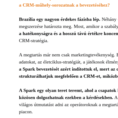
a CRM-műhely-sorozatnak a bevezetéséhez?
Brazília egy nagyon érdekes fázisba lép.
Néhány é
megszerzése határozta meg. Most, amikor a szabályo
a hatékonyságra és a hosszú távú értékre konce
CRM-stratégia.
A megtartás már nem csak marketingtevékenység. Ez
adatokat, az életciklus-stratégiát, a játékosok élmé
a Spark bevezetését azért indítottuk el, mert az
strukturálhatjuk megfelelően a CRM-et, miközbe
A Spark egy olyan teret teremt, ahol a csapato
közösen dolgozhatnak ezekben a kérdésekben.
A 
világos útmutatást adni az operátoroknak a megtar
piacon.