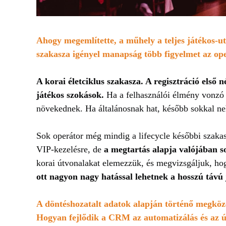
Ahogy megemlítette, a műhely a teljes játékos-uta
szakasza igényel manapság több figyelmet az op
A korai életciklus szakasza. A regisztráció első 
játékos szokások.
Ha a felhasználói élmény vonzó é
növekednek. Ha általánosnak hat, később sokkal nehe
Sok operátor még mindig a lifecycle későbbi szakas
VIP-kezelésre, de
a megtartás alapja valójában 
korai útvonalakat elemezzük, és megvizsgáljuk, ho
ott nagyon nagy hatással lehetnek a hosszú távú 
A döntéshozatalt adatok alapján történő megköze
Hogyan fejlődik a CRM az automatizálás és az ú