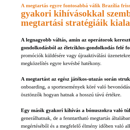
A megtartás egyre fontosabbá válik Brazília fris
gyakori kihívásokkal szemb
megtartási stratégiáik kial
A legnagyobb váltás, amin az operátorok keres
gondolkodásból az életciklus-gondolkodás felé f
promóciók küldésére vagy újraaktiválási üzenetekre
megközelítés egyre kevésbé hatékony.
A megtartást az egész játékos-utazás során struk
onboarding, a sportesemények köré való bevonódás,
ösztönzők hogyan hatnak a hosszú távú értékre.
Egy másik gyakori kihívás a bónuszokra való tú
generálhatnak, de a fenntartható megtartás általába
megértéséből és a megfelelő élmény időben való a