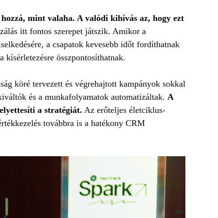
zzá, mint valaha. A valódi kihívás az, hogy ezt
álás itt fontos szerepet játszik. Amikor a
iselkedésére, a csapatok kevesebb időt fordíthatnak
a kísérletezésre összpontosíthatnak.
ság köré tervezett és végrehajtott kampányok sokkal
kiváltók és a munkafolyamatok automatizáltak.
A
yettesíti a stratégiát.
Az erőteljes életciklus-
 értékkezelés továbbra is a hatékony CRM