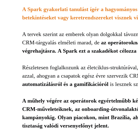
A Spark gyakorlati tanulást ígér a hagyományos 
betekintéseket vagy keretrendszereket visznek v
A tervek szerint az emberek olyan dolgokkal távoz
CRM-tárgyalás elméleti marad, de
az operátorokna
végrehajtásra. A Spark ezt a szakadékot célozza
Részletesen foglalkozunk az életciklus-struktúrával
azzal, ahogyan a csapatok egész évre szervezik C
automatizálásról és a gamifikációról
is lesznek s
A műhely végére az operátorok egyértelműbb ké
CRM-műveleteiknek, az onboarding-útvonalaktól
kampányokig. Olyan piacokon, mint Brazília, aho
tisztaság valódi versenyelőnyt jelent.