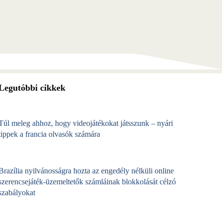
Legutóbbi cikkek
Túl meleg ahhoz, hogy videojátékokat játsszunk – nyári
tippek a francia olvasók számára
Brazília nyilvánosságra hozta az engedély nélküli online
szerencsejáték‑üzemeltetők számláinak blokkolását célzó
szabályokat