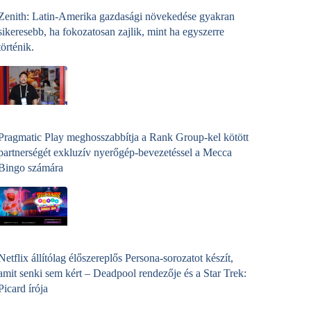
Zenith: Latin-Amerika gazdasági növekedése gyakran
sikeresebb, ha fokozatosan zajlik, mint ha egyszerre
történik.
Pragmatic Play meghosszabbítja a Rank Group-kel kötött
partnerségét exkluzív nyerőgép-bevezetéssel a Mecca
Bingo számára
Netflix állítólag élőszereplős Persona-sorozatot készít,
amit senki sem kért – Deadpool rendezője és a Star Trek:
Picard írója