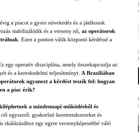
vig a piacot a gyors növekedés és a játékosok
zás stabilizálódik és a verseny nő,
az operátorok
ntrálnak
. Ezen a ponton válik központi kérdéssé a
 egy operatív diszciplína, amely összekapcsolja az
nyét és a kereskedelmi teljesítményt.
A Brazíliában
 operátorok ugyanezt a kérdést teszik fel: hogyan
n a piac érik?
k kiléphetnek a mindennapi működésből és
cél egyszerű: gyakorlati keretrendszereket és
tás skálázásához egy egyre versenyképesebbé váló