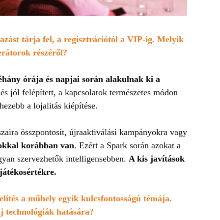
zást tárja fel, a regisztrációtól a VIP-ig. Melyik
erátorok részéről?
néhány órája és napjai során alakulnak ki a
s jól felépített, a kapcsolatok természetes módon
zebb a lojalitás kiépítése.
zaira összpontosít, újraaktiválási kampányokra vagy
sokkal korábban van
. Ezért a Spark során azokat a
gyan szervezhetők intelligensebben.
A kis javítások
játékosértékre.
lítés a műhely egyik kulcsfontosságú témája.
j technológiák hatására?