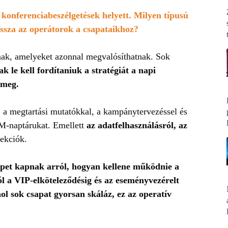
konferenciabeszélgetések helyett. Milyen típusú
issza az operátorok a csapataikhoz?
nak, amelyeket azonnal megvalósíthatnak. Sok
k le kell fordítaniuk a stratégiát a napi
 meg.
, a megtartási mutatókkal, a kampánytervezéssel és
RM-naptárukat. Emellett
az adatfelhasználásról, az
zekciók.
pet kapnak arról, hogyan kellene működnie a
 a VIP-elköteleződésig és az eseményvezérelt
l sok csapat gyorsan skáláz, ez az operatív