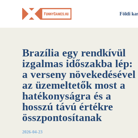
Skip
to
Földi ka
content
Brazília egy rendkívül
izgalmas időszakba lép:
a verseny növekedésével
az üzemeltetők most a
hatékonyságra és a
hosszú távú értékre
összpontosítanak
2026-04-23