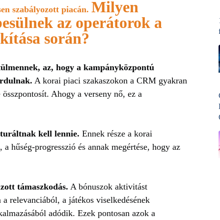
Milyen
sen szabályozott piacán.
esülnek az operátorok a
akítása során?
ztülmennek, az, hogy a kampányközpontú
ordulnak.
A korai piaci szakaszokon a CRM gyakran
 összpontosít. Ahogy a verseny nő, ez a
turáltnak kell lennie.
Ennek része a korai
 a hűség-progresszió és annak megértése, hogy az
lzott támaszkodás.
A bónuszok aktivitást
n a relevanciából, a játékos viselkedésének
lkalmazásából adódik. Ezek pontosan azok a