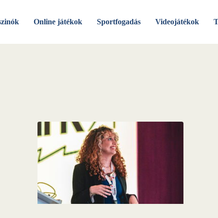
szinók
Online játékok
Sportfogadás
Videojátékok
T