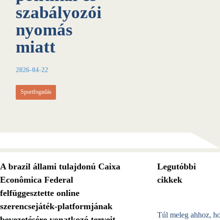
szabályozói
nyomás
miatt
2026-04-22
Sportfogadás
A brazil állami tulajdonú Caixa
Legutóbbi
Econômica Federal
cikkek
felfüggesztette online
szerencsejáték-platformjának
Túl meleg ahhoz, h
bevezetésére vonatkozó terveit
,