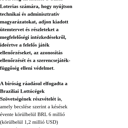
Loterias számára, hogy nyújtson
technikai és adminisztratív
magyarázatokat, adjon kiadott
ütemtervet és részleteket a
megfelelőségi intézkedésekről,
ideértve a felelős játék
ellenőrzéseket, az azonosítás
ellenőrzését és a szerencsejáték-
függőség elleni védelmet
.
A bíróság ráadásul elfogadta a
Braziliai Lottócégek
Szövetségének részvételét is
,
amely becslése szerint a késések
évente körülbelül BRL 6 millió
(körülbelül 1,2 millió USD)