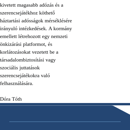
kivetett magasabb adózás és a
szerencsejátékhoz köthető
háztartási adósságok mérséklésére
irányuló intézkedések. A kormány
emellett létrehozott egy nemzeti
önkizárási platformot, és
korlátozásokat vezetett be a
társadalombiztosítási vagy
szociális juttatások
szerencsejátékokra való
felhasználására.
Dóra Tóth