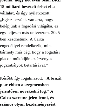
18 milliárd bevételt érhet el a
vállalat
, és úgy nyilatkozott:
„Egész tervünk van arra, hogy
belépjünk a fogadási világába, ez
egy teljesen más univerzum. 2025-
ben kezdhetünk. A Caixa
engedéllyel rendelkezik, mint
bármely más cég, hogy a fogadási
piacon működjön az érvényes
jogszabályok betartásával.”
Később így fogalmazott:
„A brazil
piac ebben a szegmensben
jelentősen növekedni fog.” A
Caixa szeretne jelen lenni, és
számos olyan kezdeményezést