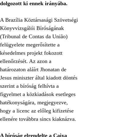
dolgozott ki ennek irányába.
A Brazília Köztársasági Szövetségi
Könyvvizsgálói Bíróságának
(Tribunal de Contas da União)
felügyelete megerősítette a
késedelmes projekt fokozott
ellenőrzését. Az azon a
határozaton aláírt Jhonatan de
Jesus miniszter által kiadott döntés
szerint a bíróság felhívta a
figyelmet a közkiadások esetleges
hatékonyságára, megjegyezve,
hogy a licenc az előleg kifizetése
ellenére továbbra sincs kiaknázva.
A bíróság elrendelte a Caixa