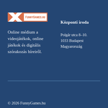
Központi iroda
Online médium a
Polgár utca 8–10.
videojátékok, online
1033 Budapest
játékok és digitális
Magyarország
szórakozás híreiről.
© 2026 FunnyGames.hu