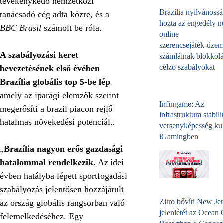
tevékenykedő nemzetközi
Brazília nyilvánossá
tanácsadó cég adta közre, és a
hozta az engedély né
BBC Brasil
számolt be róla.
online
szerencsejáték‑üzem
A szabályozási keret
számláinak blokkolá
célzó szabályokat
bevezetésének első évében
Brazília globális top 5-be lép
,
amely az iparági elemzők szerint
Infingame: Az
megerősíti a brazil piacon rejlő
infrastruktúra stabili
hatalmas növekedési potenciált.
versenyképesség kul
iGamingben
„
Brazília nagyon erős gazdasági
hatalommal rendelkezik.
Az idei
évben hatályba lépett sportfogadási
szabályozás jelentősen hozzájárult
Zitro bővíti New Jer
az ország globális rangsorban való
jelenlétét az Ocean
felemelkedéséhez. Egy