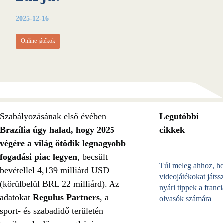
2025-12-16
Online játékok
Szabályozásának első évében
Legutóbbi
Brazília úgy halad, hogy 2025
cikkek
végére a világ ötödik legnagyobb
fogadási piac legyen
, becsült
Túl meleg ahhoz, h
bevétellel 4,139 milliárd USD
videojátékokat játss
(körülbelül BRL 22 milliárd). Az
nyári tippek a franci
adatokat
Regulus Partners
, a
olvasók számára
sport- és szabadidő területén