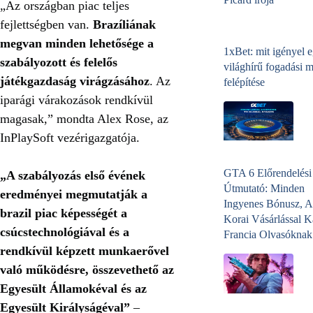
„Az országban piac teljes
fejlettségben van.
Brazíliának
megvan minden lehetősége a
1xBet: mit igényel 
szabályozott és felelős
világhírű fogadási 
játékgazdaság virágzásához
. Az
felépítése
iparági várakozások rendkívül
magasak,” mondta Alex Rose, az
InPlaySoft vezérigazgatója.
GTA 6 Előrendelési
„A szabályozás első évének
Útmutató: Minden
eredményei megmutatják a
Ingyenes Bónusz, A
brazil piac képességét a
Korai Vásárlással K
csúcstechnológiával és a
Francia Olvasóknak
rendkívül képzett munkaerővel
való működésre, összevethető az
Egyesült Államokéval és az
Egyesült Királyságéval”
–