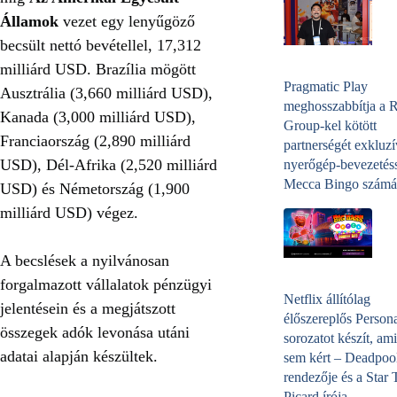
Államok
vezet egy lenyűgöző
becsült nettó bevétellel, 17,312
milliárd USD. Brazília mögött
Pragmatic Play
Ausztrália (3,660 milliárd USD),
meghosszabbítja a 
Kanada (3,000 milliárd USD),
Group-kel kötött
Franciaország (2,890 milliárd
partnerségét exkluzí
USD), Dél-Afrika (2,520 milliárd
nyerőgép-bevezetéss
Mecca Bingo számá
USD) és Németország (1,900
milliárd USD) végez.
A becslések a nyilvánosan
forgalmazott vállalatok pénzügyi
Netflix állítólag
jelentésein és a megjátszott
élőszereplős Person
összegek adók levonása utáni
sorozatot készít, ami
adatai alapján készültek.
sem kért – Deadpoo
rendezője és a Star 
Picard írója