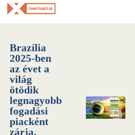
Skip
to
content
Brazília
2025-ben
az évet a
világ
ötödik
legnagyobb
fogadási
piacként
zárja.