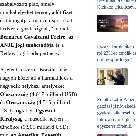
Resortban a Concep
szabályozott piac, amely
játékgép telepítéséve
munkahelyeket teremt, adót fizet,
és támogatja a nemzeti sportokat,
kedvez a gazdaságnak,” mondta
Bernardo Cavalcanti Freire, az
ANJL jogi tanácsadója
és a
Észak-Karolinában
Betlaw jogi iroda partnere.
ról 23%-ra emelik a
online sportfogadási
A jelentés szerint Brazília már
nagyon közel áll a harmadik és a
negyedik helyhez, amelyeket
Olaszország
(4,617 milliárd USD)
Zenith: Latin-Amer
és
Oroszország
(4,515 milliárd
gazdasági növekedé
USD) foglal el.
Egyesült
gyakran sikeresebb,
Királyság
a második helyen
fokozatosan zajlik, 
egyszerre történik.
tündököl (9,901 milliárd USD),
míg
Az Amerikai Egyesült