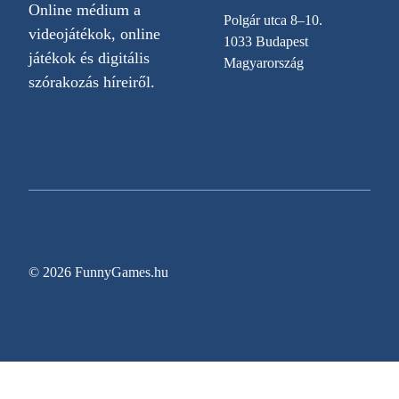
Online médium a
Polgár utca 8–10.
videojátékok, online
1033 Budapest
játékok és digitális
Magyarország
szórakozás híreiről.
© 2026 FunnyGames.hu
Sitemap
Impresszum
Adatvédelem
Oldal információk