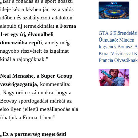
„Bár a fogadás és a sport hosszú
ideje kéz a kézben jár, ez a valós
időben és szabályozott adatokon
alapuló új termékkínálat
a Forma
GTA 6 Előrendelési
1-et egy új, élvonalbeli
Útmutató: Minden
dimenzióba repíti
, amely még
Ingyenes Bónusz, A
nagyobb részvételt és izgalmat
Korai Vásárlással K
kínál a rajongóknak.”
Francia Olvasóknak
Neal Menashe, a Super Group
vezérigazgatója
, kommentálta:
„Nagy öröm számunkra, hogy a
Betway sportfogadási márkát az
első ilyen jellegű megállapodás alá
írhatjuk a Forma 1-ben.”
„
Ez a partnerség megerősíti