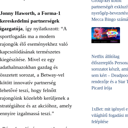
Group-kel kötött
partnerségét exkluzí
Jonny Haworth, a Forma-1
nyerőgép-bevezetéss
Mecca Bingo számá
kereskedelmi partnerségek
igazgatója
, így nyilatkozott: “A
sportfogadás ma a modern
rajongók élő eseményekhez való
kapcsolódásának természetes
Netflix állítólag
kiegészítése. Mivel ez egy
élőszereplős Person
adathalmazokban gazdag és
sorozatot készít, ami
összetett sorozat, a Betway-vel
sem kért – Deadpoo
rendezője és a Star 
kötött innovatív partnerség
Picard írója
lehetővé teszi, hogy felnőtt
rajongóink közelebb kerüljenek a
stratégiához és az akcióhoz, amely
1xBet: mit igényel 
ennyire izgalmassá teszi.”
világhírű fogadási 
felépítése