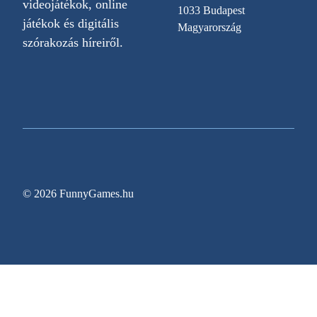
videojátékok, online
1033 Budapest
játékok és digitális
Magyarország
szórakozás híreiről.
© 2026 FunnyGames.hu
Sitemap
Impresszum
Adatvédelem
Oldal információk
Egy régóta várt videojáték végre megjelenési dát