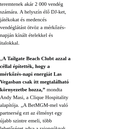
teremtenek akár 2 000 vendég
számára. A helyszín élő DJ-ket,
játékokat és medencés
vendéglátást ötvöz a mérkőzés-
napján kínált ételekkel és
italokkal.
„
A Tailgate Beach Clubt azzal a
céllal építették, hogy a
mérkőzés-napi energiát Las
Vegasban csak itt megtalálható
környezetbe hozza,”
mondta
Andy Masi, a Clique Hospitality
alapítója. „A BetMGM-mel való
partnerség ezt az élményt egy
újabb szintre emeli, több
lehetőséget adva a rajongóknak,