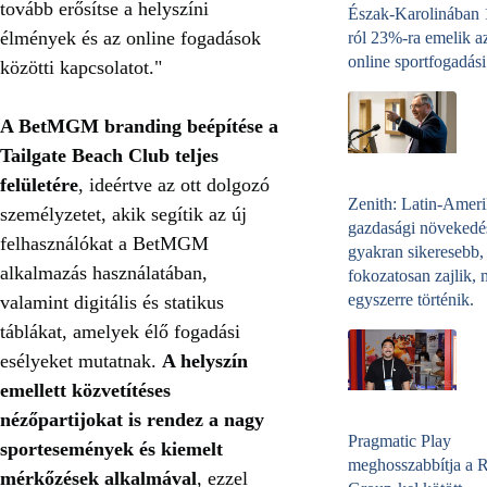
tovább erősítse a helyszíni
Észak-Karolinában
élmények és az online fogadások
ról 23%-ra emelik a
online sportfogadási
közötti kapcsolatot."
A BetMGM branding beépítése a
Tailgate Beach Club teljes
felületére
, ideértve az ott dolgozó
Zenith: Latin-Amer
személyzetet, akik segítik az új
gazdasági növekedé
felhasználókat a BetMGM
gyakran sikeresebb,
alkalmazás használatában,
fokozatosan zajlik, 
egyszerre történik.
valamint digitális és statikus
táblákat, amelyek élő fogadási
esélyeket mutatnak.
A helyszín
emellett közvetítéses
nézőpartijokat is rendez a nagy
Pragmatic Play
sportesemények és kiemelt
meghosszabbítja a 
mérkőzések alkalmával
, ezzel