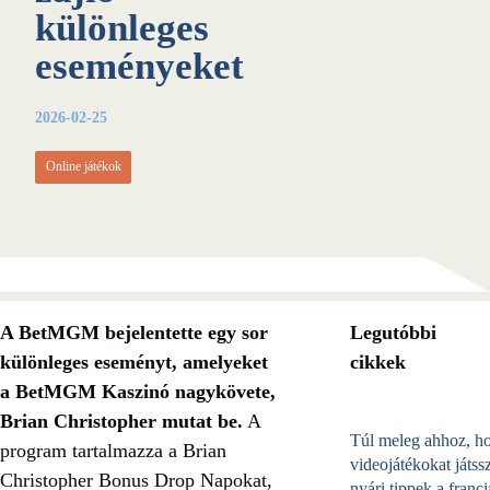
különleges
eseményeket
2026-02-25
Online játékok
A BetMGM bejelentette egy sor
Legutóbbi
különleges eseményt, amelyeket
cikkek
a BetMGM Kaszinó nagykövete,
Brian Christopher mutat be.
A
Túl meleg ahhoz, h
program tartalmazza a Brian
videojátékokat játss
Christopher Bonus Drop Napokat,
nyári tippek a franci