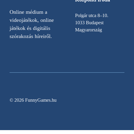
Online médium a
Polgár utca 8–10.
videojátékok, online
1033 Budapest
játékok és digitális
Magyarország
szórakozás híreiről.
© 2026 FunnyGames.hu
Sitemap
Impresszum
Adatvédelem