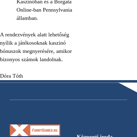
Kaszinóban és a Borgata
Online-ban Pennsylvania
államban.
A rendezvények alatt lehetőség
nyílik a játékosoknak kaszinó
bónuszok megnyerésére, amikor
bizonyos számok landolnak.
Dóra Tóth
Központi iroda