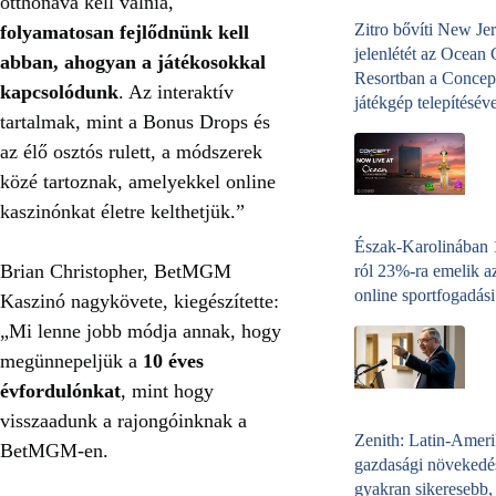
otthonává kell válnia,
Zitro bővíti New Jer
folyamatosan fejlődnünk kell
jelenlétét az Ocean
abban, ahogyan a játékosokkal
Resortban a Concep
kapcsolódunk
. Az interaktív
játékgép telepítéséve
tartalmak, mint a Bonus Drops és
az élő osztós rulett, a módszerek
közé tartoznak, amelyekkel online
kaszinónkat életre kelthetjük.”
Észak-Karolinában
Brian Christopher, BetMGM
ról 23%-ra emelik a
online sportfogadási
Kaszinó nagykövete, kiegészítette:
„Mi lenne jobb módja annak, hogy
megünnepeljük a
10 éves
évfordulónkat
, mint hogy
visszaadunk a rajongóinknak a
Zenith: Latin-Amer
BetMGM-en.
gazdasági növekedé
gyakran sikeresebb,