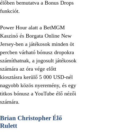
élőben bemutatva a Bonus Drops
funkciót.
Power Hour alatt a BetMGM
Kaszinó és Borgata Online New
Jersey-ben a játékosok minden öt
percben várható bónusz dropokra
számíthatnak, a jogosult játékosok
számára az óra vége előtt
kiosztásra kerülő 5 000 USD-nél
nagyobb közös nyeremény, és egy
titkos bónusz a YouTube élő nézői
számára.
Brian Christopher Élő
Rulett