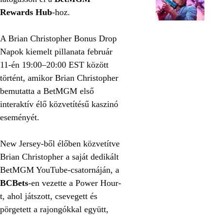
Rewards Hub
-hoz.
A Brian Christopher Bonus Drop
Napok kiemelt pillanata február
11-én 19:00–20:00 EST között
történt, amikor Brian Christopher
bemutatta a BetMGM első
interaktív élő közvetítésű kaszinó
eseményét.
New Jersey-ből élőben közvetítve
Brian Christopher a saját dedikált
BetMGM YouTube-csatornáján, a
BCBets
-en vezette a Power Hour-
t, ahol játszott, csevegett és
pörgetett a rajongókkal együtt,