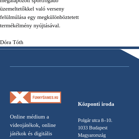
megalapozott sportfogadó
üzemeltetőkkel való verseny
felülmúlása egy megkülönböztetett
termékélmény nyújtásával.
Dóra Tóth
Központi iroda
Online médium a
Polgár utca 8–10.
videojátékok, online
1033 Budapest
játékok és digitális
Magyarország