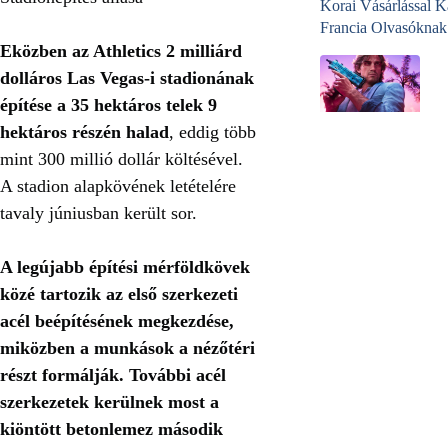
Korai Vásárlással K
Francia Olvasóknak
Eközben az Athletics 2 milliárd
dolláros Las Vegas-i stadionának
építése a 35 hektáros telek 9
hektáros részén halad
, eddig több
mint 300 millió dollár költésével.
A stadion alapkövének letételére
tavaly júniusban került sor.
A legújabb építési mérföldkövek
közé tartozik az első szerkezeti
acél beépítésének megkezdése,
miközben a munkások a nézőtéri
részt formálják. További acél
szerkezetek kerülnek most a
kiöntött betonlemez második