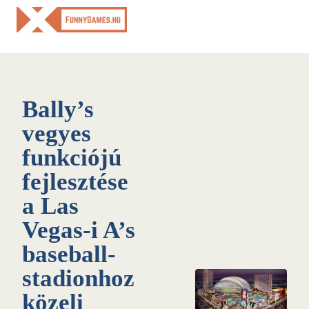
Skip
to
content
Bally’s
vegyes
funkciójú
fejlesztése
a Las
Vegas-i A’s
baseball-
stadionhoz
közeli