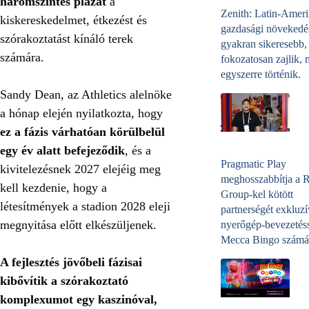
háromszintes plázát
a
Zenith: Latin-Amer
kiskereskedelmet, étkezést és
gazdasági növekedé
szórakoztatást kínáló terek
gyakran sikeresebb,
számára.
fokozatosan zajlik, 
egyszerre történik.
Sandy Dean, az Athletics alelnöke
a hónap elején nyilatkozta, hogy
ez a fázis várhatóan körülbelül
egy év alatt befejeződik
, és a
Pragmatic Play
kivitelezésnek 2027 elejéig meg
meghosszabbítja a 
kell kezdenie, hogy a
Group-kel kötött
létesítmények a stadion 2028 eleji
partnerségét exkluzí
megnyitása előtt elkészüljenek.
nyerőgép-bevezetéss
Mecca Bingo számá
A fejlesztés jövőbeli fázisai
kibővítik a szórakoztató
komplexumot egy kaszinóval,