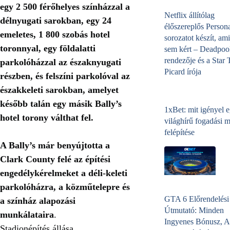
egy 2 500 férőhelyes színházzal a
Netflix állítólag
délnyugati sarokban, egy 24
élőszereplős Person
emeletes, 1 800 szobás hotel
sorozatot készít, ami
toronnyal, egy földalatti
sem kért – Deadpoo
rendezője és a Star 
parkolóházzal az északnyugati
Picard írója
részben, és felszíni parkolóval az
északkeleti sarokban, amelyet
később talán egy másik Bally’s
1xBet: mit igényel 
hotel torony válthat fel.
világhírű fogadási 
felépítése
A Bally’s már benyújtotta a
Clark County felé az építési
engedélykérelmeket a déli-keleti
parkolóházra, a közműtelepre és
GTA 6 Előrendelési
a színház alapozási
Útmutató: Minden
munkálataira
.
Ingyenes Bónusz, A
Stadionépítés állása