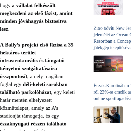
hogy
a vállalat felkészült
megkezdeni az első fázist, amint
minden jóváhagyás biztosítva
Zitro bővíti New Jer
lesz
.
jelenlétét az Ocean
Resortban a Concep
A Bally’s projekt első fázisa a 35
játékgép telepítéséve
hektáros terület
infrastrukturális és látogatói
kényelmi szolgáltatásaira
összpontosít
, amely magában
foglal egy
déli-keleti sarokban
Észak-Karolinában
található parkolóházat
, egy keleti
ról 23%-ra emelik a
online sportfogadási
határ mentén elhelyezett
közműtelepet, amely az A’s
stadionját támogatja, és egy
északnyugati részén található