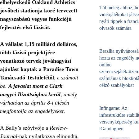
elhelyezkedő Oakland Athletics
Túl meleg ahhoz, h
jövőbeli stadionja köré tervezett
videojátékokat játss
nagyszabású vegyes funkciójú
nyári tippek a franci
fejlesztés első fázisát.
olvasók számára
A vállalat 1,19 milliárd dolláros,
Brazília nyilvánossá
több fázisú projektjére
hozta az engedély né
vonatkozó tervek jóváhagyási
online
ajánlást kaptak a Paradise Town
szerencsejáték‑üzem
Tanácsadó Testületétől
, a
számolt
számláinak blokkolá
célzó szabályokat
be.
A javaslat most a Clark
megyei Bizottsághoz kerül
, amely
várhatóan az április 8-i ülésén
Infingame: Az
megfontolja az engedélyeket.
infrastruktúra stabili
versenyképesség kul
A Bally’s szóvivője a
Review-
iGamingben
Journal
-nak nyilatkozva elmondta,