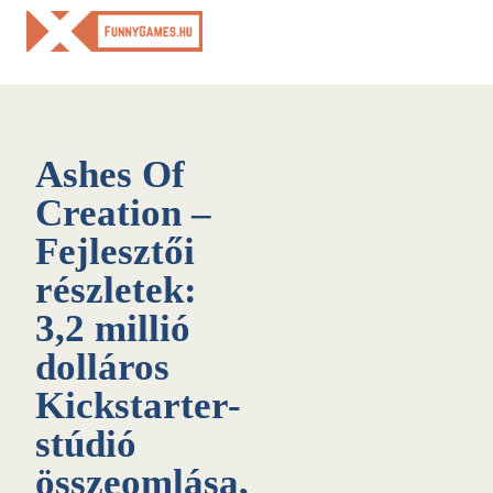
Skip
to
content
Ashes Of
Creation –
Fejlesztői
részletek:
3,2 millió
dolláros
Kickstarter-
stúdió
összeomlása,