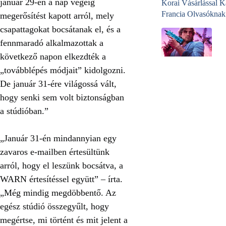
január 29-én a nap végéig
Korai Vásárlással K
Francia Olvasóknak
megerősítést kapott arról, mely
csapattagokat bocsátanak el, és a
fennmaradó alkalmazottak a
következő napon elkezdték a
„továbblépés módjait” kidolgozni.
De január 31-ére világossá vált,
hogy senki sem volt biztonságban
a stúdióban.”
„Január 31-én mindannyian egy
zavaros e-mailben értesültünk
arról, hogy el leszünk bocsátva, a
WARN értesítéssel együtt” – írta.
„Még mindig megdöbbentő. Az
egész stúdió összegyűlt, hogy
megértse, mi történt és mit jelent a