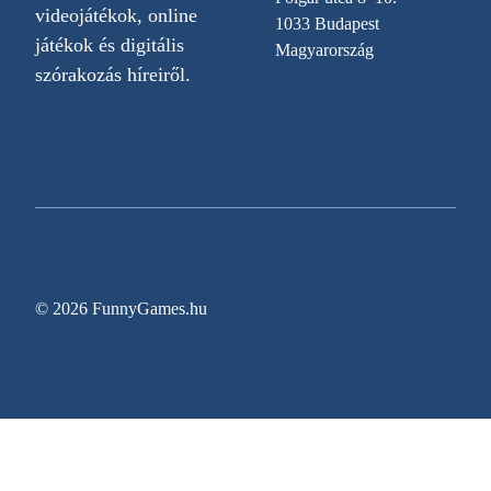
videojátékok, online
1033 Budapest
játékok és digitális
Magyarország
szórakozás híreiről.
© 2026 FunnyGames.hu
Sitemap
Impresszum
Adatvédelem
Oldal információk
Egy régóta várt videojáték végre megjelenési dát