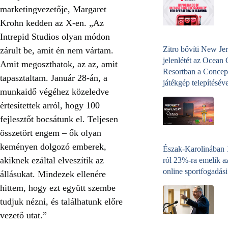
marketingvezetője, Margaret
Krohn kedden az X-en. „Az
Intrepid Studios olyan módon
Zitro bővíti New Jer
zárult be, amit én nem vártam.
jelenlétét az Ocean
Amit megoszthatok, az az, amit
Resortban a Concep
tapasztaltam. Január 28-án, a
játékgép telepítéséve
munkaidő végéhez közeledve
értesítettek arról, hogy 100
fejlesztőt bocsátunk el. Teljesen
összetört engem – ők olyan
keményen dolgozó emberek,
Észak-Karolinában
akiknek ezáltal elveszítik az
ról 23%-ra emelik a
online sportfogadási
állásukat. Mindezek ellenére
hittem, hogy ezt együtt szembe
tudjuk nézni, és találhatunk előre
vezető utat.”