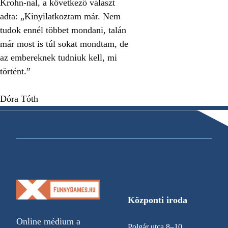
Krohn-nal, a következő választ
adta: „Kinyilatkoztam már. Nem
tudok ennél többet mondani, talán
már most is túl sokat mondtam, de
az embereknek tudniuk kell, mi
történt.”
Dóra Tóth
Központi iroda
Online médium a
Polgár utca 8–10.