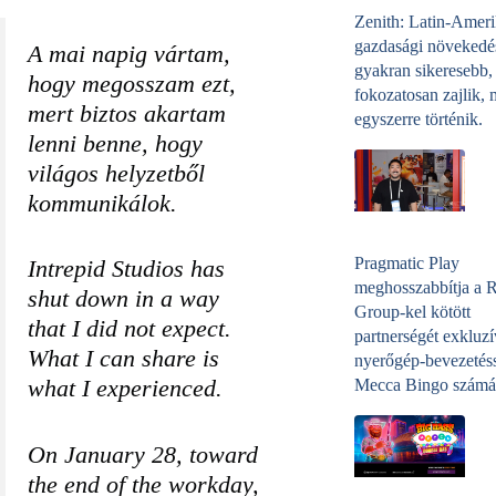
Zenith: Latin-Amer
gazdasági növekedé
A mai napig vártam,
gyakran sikeresebb,
hogy megosszam ezt,
fokozatosan zajlik, 
mert biztos akartam
egyszerre történik.
lenni benne, hogy
világos helyzetből
kommunikálok.
Pragmatic Play
Intrepid Studios has
meghosszabbítja a 
shut down in a way
Group-kel kötött
that I did not expect.
partnerségét exkluzí
What I can share is
nyerőgép-bevezetéss
Mecca Bingo számá
what I experienced.
On January 28, toward
the end of the workday,