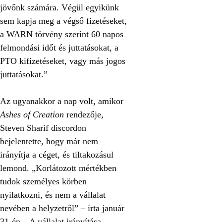
jövőnk számára. Végül egyikünk
sem kapja meg a végső fizetéseket,
a WARN törvény szerint 60 napos
felmondási időt és juttatásokat, a
PTO kifizetéseket, vagy más jogos
juttatásokat.”
Az ugyanakkor a nap volt, amikor
Ashes of Creation
rendezője,
Steven Sharif discordon
bejelentette, hogy már nem
irányítja a céget, és tiltakozásul
lemond. „Korlátozott mértékben
tudok személyes körben
nyilatkozni, és nem a vállalat
nevében a helyzetről” – írta január
31-én. „A vállalat irányítása