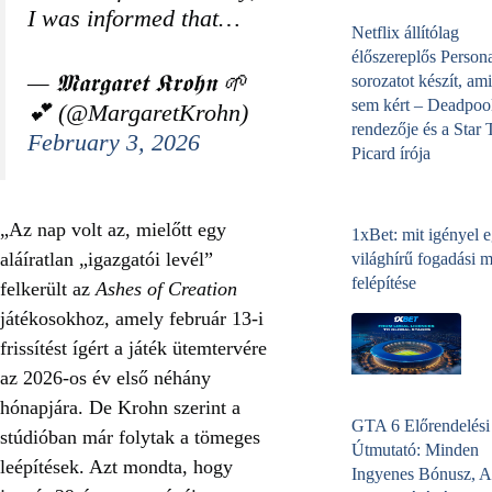
I was informed that…
Netflix állítólag
élőszereplős Person
— 𝕸𝖆𝖗𝖌𝖆𝖗𝖊𝖙 𝕶𝖗𝖔𝖍𝖓 🌱
sorozatot készít, ami
sem kért – Deadpoo
💕 (@MargaretKrohn)
rendezője és a Star 
February 3, 2026
Picard írója
„Az nap volt az, mielőtt egy
1xBet: mit igényel 
aláíratlan „igazgatói levél”
világhírű fogadási 
felépítése
felkerült az
Ashes of Creation
játékosokhoz, amely február 13-i
frissítést ígért a játék ütemtervére
az 2026-os év első néhány
hónapjára. De Krohn szerint a
GTA 6 Előrendelési
stúdióban már folytak a tömeges
Útmutató: Minden
leépítések. Azt mondta, hogy
Ingyenes Bónusz, A