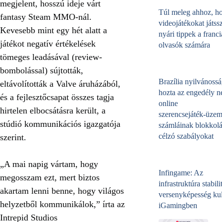
megjelent, hosszú ideje várt
Túl meleg ahhoz, h
fantasy Steam MMO-nál.
videojátékokat játss
Kevesebb mint egy hét alatt a
nyári tippek a franci
játékot negatív értékelések
olvasók számára
tömeges leadásával (review-
bombolással) sújtották,
Brazília nyilvánossá
eltávolították a Valve áruházából,
hozta az engedély né
és a fejlesztőcsapat összes tagja
online
hirtelen elbocsátásra került, a
szerencsejáték‑üzem
stúdió kommunikációs igazgatója
számláinak blokkolá
célzó szabályokat
szerint.
„A mai napig vártam, hogy
Infingame: Az
megosszam ezt, mert biztos
infrastruktúra stabili
akartam lenni benne, hogy világos
versenyképesség kul
helyzetből kommunikálok,” írta az
iGamingben
Intrepid Studios