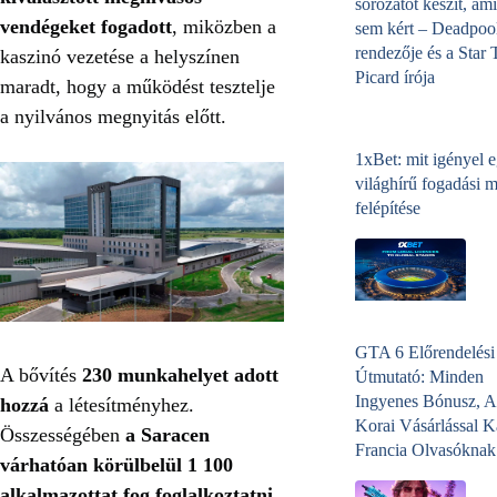
sorozatot készít, ami
vendégeket fogadott
, miközben a
sem kért – Deadpoo
rendezője és a Star 
kaszinó vezetése a helyszínen
Picard írója
maradt, hogy a működést tesztelje
a nyilvános megnyitás előtt.
1xBet: mit igényel 
világhírű fogadási 
felépítése
GTA 6 Előrendelési
A bővítés
230 munkahelyet adott
Útmutató: Minden
Ingyenes Bónusz, A
hozzá
a létesítményhez.
Korai Vásárlással K
Összességében
a Saracen
Francia Olvasóknak
várhatóan körülbelül 1 100
alkalmazottat fog foglalkoztatni