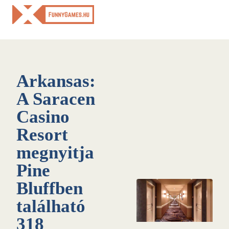
Skip
to
content
Arkansas:
A Saracen
Casino
Resort
megnyitja
Pine
Bluffben
található
318