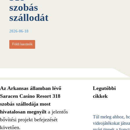
szobás
szállodát
2026-06-18
Földi kaszinók
Az Arkansas államban lévő
Legutóbbi
Saracen Casino Resort 318
cikkek
szobás szállodája most
hivatalosan megnyílt
a jelentős
Túl meleg ahhoz, h
bővítési projekt befejezését
videojátékokat játss
követően.
nyári tippek a franci