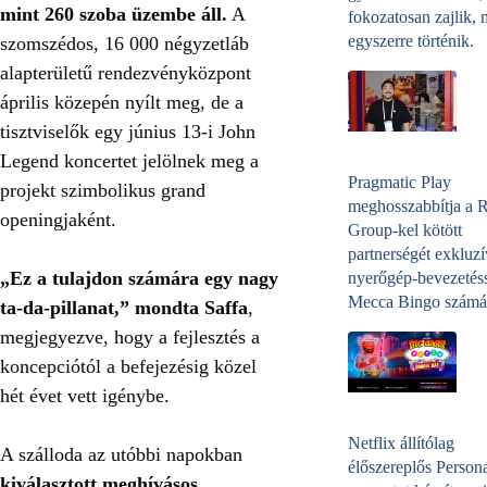
mint 260 szoba üzembe áll.
A
fokozatosan zajlik, 
egyszerre történik.
szomszédos, 16 000 négyzetláb
alapterületű rendezvényközpont
április közepén nyílt meg, de a
tisztviselők egy június 13-i John
Legend koncertet jelölnek meg a
Pragmatic Play
projekt szimbolikus grand
meghosszabbítja a 
openingjaként.
Group-kel kötött
partnerségét exkluzí
„Ez a tulajdon számára egy nagy
nyerőgép-bevezetéss
Mecca Bingo számá
ta-da-pillanat,” mondta Saffa
,
megjegyezve, hogy a fejlesztés a
koncepciótól a befejezésig közel
hét évet vett igénybe.
Netflix állítólag
A szálloda az utóbbi napokban
élőszereplős Person
kiválasztott meghívásos