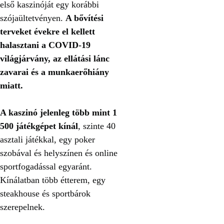
első kaszinóját egy korábbi
szójaültetvényen.
A bővítési
terveket évekre el kellett
halasztani a COVID-19
világjárvány, az ellátási lánc
zavarai és a munkaerőhiány
miatt.
A kaszinó jelenleg több mint 1
500 játékgépet kínál
, szinte 40
asztali játékkal, egy poker
szobával és helyszínen és online
sportfogadással egyaránt.
Kínálatban több étterem, egy
steakhouse és sportbárok
szerepelnek.