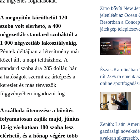
az ingyenes foglalásokat.
Zitro bővíti New Jer
jelenlétét az Ocean
A megnyitón körülbelül 120
Resortban a Concep
szoba volt elérhető, a 400
játékgép telepítéséve
négyzetláb standard szobáktól a
1 000 négyzetláb lakosztályokig.
Péntek déltájban a létesítmény már
közel állt a napi teltházhoz. A
standard szoba ára 285 dollár, bár
Észak-Karolinában
a hatóságok szerint az árképzés a
ról 23%-ra emelik a
online sportfogadási
kereslet és más tényezők
függvényében ingadozni fog.
A szálloda ütemezése a bővítés
folyamatosan zajlik majd, június
Zenith: Latin-Amer
12-ig várhatóan 180 szoba lesz
gazdasági növekedé
elérhető, és a hónap végére több
gyakran sikeresebb,