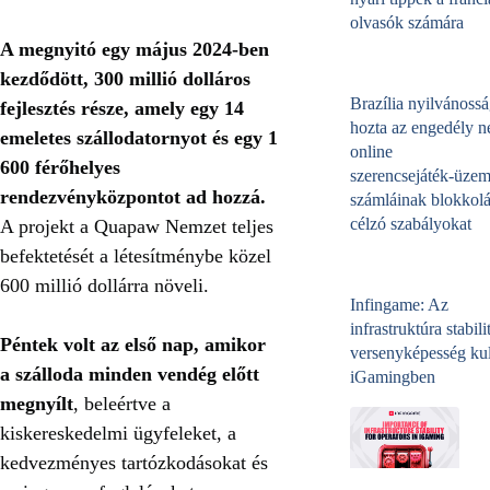
olvasók számára
A megnyitó egy május 2024-ben
kezdődött, 300 millió dolláros
Brazília nyilvánossá
fejlesztés része, amely egy 14
hozta az engedély né
emeletes szállodatornyot és egy 1
online
600 férőhelyes
szerencsejáték‑üzem
rendezvényközpontot ad hozzá.
számláinak blokkolá
célzó szabályokat
A projekt a Quapaw Nemzet teljes
befektetését a létesítménybe közel
600 millió dollárra növeli.
Infingame: Az
infrastruktúra stabili
Péntek volt az első nap, amikor
versenyképesség kul
a szálloda minden vendég előtt
iGamingben
megnyílt
, beleértve a
kiskereskedelmi ügyfeleket, a
kedvezményes tartózkodásokat és