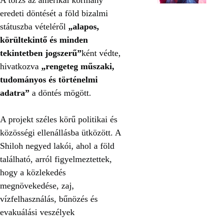
eredeti döntését a föld bizalmi
státuszba vételéről
„alapos,
körültekintő és minden
tekintetben jogszerű”
ként védte,
hivatkozva
„rengeteg műszaki,
tudományos és történelmi
adatra”
a döntés mögött.
A projekt széles körű politikai és
közösségi ellenállásba ütközött. A
Shiloh negyed lakói, ahol a föld
található, arról figyelmeztettek,
hogy a közlekedés
megnövekedése, zaj,
vízfelhasználás, bűnözés és
evakuálási veszélyek