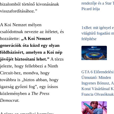
rendezője és a Star 
bizalomból történő kivonásának
Picard írója
visszafordításához.”
A Koi Nemzet mélyen
1xBet: mit igényel 
csalódottnak nevezte az ítéletet, és
világhírű fogadási 
hozzátette:
„A Koi Nemzet
felépítése
generációk óta küzd egy olyan
földbázisért, amelyen a Koi nép
jövőjét biztosítani lehet.”
A törzs
jelezte, hogy fellebbezi a Ninth
GTA 6 Előrendelési
Circuit-hez, mondva, hogy
Útmutató: Minden
továbbra is „biztos abban, hogy
Ingyenes Bónusz, A
igazság győzni fog”, egy írásos
Korai Vásárlással K
közleményben a
The Press
Francia Olvasóknak
Democrat.
A törzs az amerikai kormány