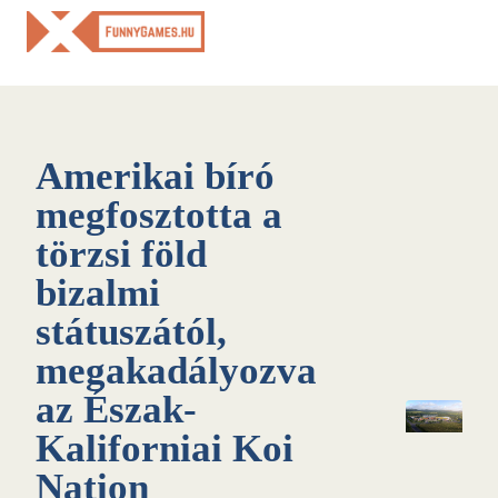
Skip
to
content
Amerikai bíró
megfosztotta a
törzsi föld
bizalmi
státuszától,
megakadályozva
az Észak-
Kaliforniai Koi
Nation