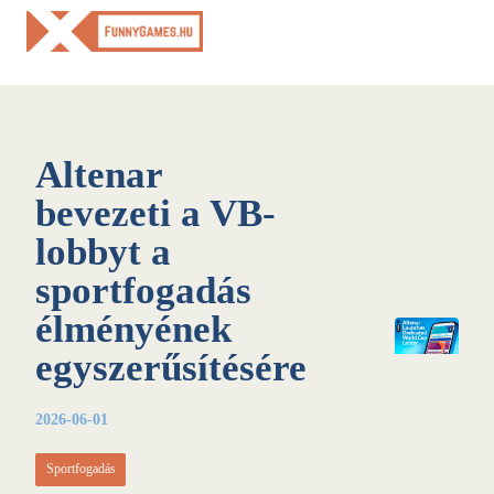
Skip
to
content
Altenar
bevezeti a VB-
lobbyt a
sportfogadás
élményének
egyszerűsítésére
2026-06-01
Sportfogadás