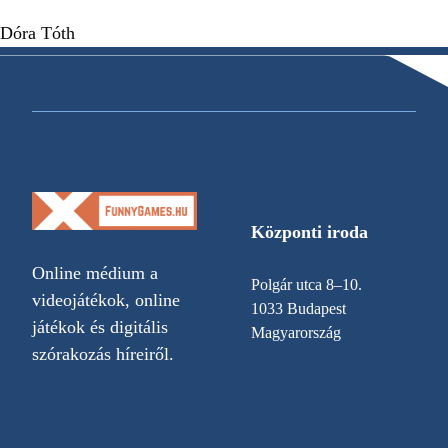
Dóra Tóth
Központi iroda
Online médium a
Polgár utca 8–10.
videojátékok, online
1033 Budapest
játékok és digitális
Magyarország
szórakozás híreiről.