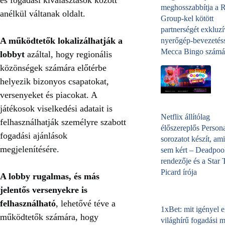
meghosszabbítja a 
anélkül váltanak oldalt.
Group-kel kötött
partnerségét exkluzí
A működtetők lokalizálhatják a
nyerőgép-bevezetéss
Mecca Bingo számá
lobbyt
azáltal, hogy regionális
közönségek számára előtérbe
helyezik bizonyos csapatokat,
versenyeket és piacokat. A
játékosok viselkedési adatait is
Netflix állítólag
felhasználhatják személyre szabott
élőszereplős Person
fogadási ajánlások
sorozatot készít, ami
megjelenítésére.
sem kért – Deadpoo
rendezője és a Star 
Picard írója
A lobby rugalmas, és más
jelentős versenyekre is
felhasználható
, lehetővé téve a
1xBet: mit igényel 
működtetők számára, hogy
világhírű fogadási 