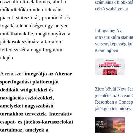
összeállított célállomás, ahol a
számláinak blokkolá
célzó szabályokat
működtetők minden releváns
piacot, statisztikát, promóciót és
fogadási lehetőséget egy helyen
Infingame: Az
mutathatnak be, megkönnyítve a
infrastruktúra stabili
játékosok számára a tartalom
versenyképesség kul
felfedezését a nagy forgalom
iGamingben
idején.
A rendszer
integrálja az Altenar
sportfogadási platformját
Zitro bővíti New Jer
dedikált widgetekkel és
jelenlétét az Ocean
navigációs eszközökkel,
Resortban a Concep
amelyeket nagyszabású
játékgép telepítéséve
tornákhoz terveztek
.
Interaktív
csapat- és játékos-karusszelokat
tartalmaz, amelyek a