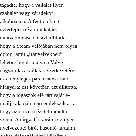
tagadta, hogy a vállalat ilyen
szabályt vagy záradékot
alkalmazna. A fent említett
üzletfejlesztési munkatárs
tanúvallomásában azt állította,
hogy a Steam valójában nem olyan
dolog, amit „irányelveknek”
lehetne hívni, utalva a Valve
nagyon laza vállalati szerkezetére
és a tényleges parancsnoki lánc
hiányára; ezt követően azt állította,
hogy a jogászok elé tárt saját e-
mailje alapján nem emlékszik arra,
hogy az előző idézetet mondta
volna. A tárgyalás során sok ilyen
nyelvezettel bíró, hasonló tartalmú
Valve-dolgozók által küldött e-