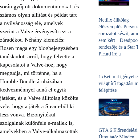
során gyűjtött dokumentumokat, és
számos olyan állítást és példát tárt
Netflix állítólag
a nyilvánosság elé, amelyek
élőszereplős Person
szerint a Valve érvényesíti ezt a
sorozatot készít, ami
záradékot. Néhány kiemelés:
sem kért – Deadpoo
rendezője és a Star 
Rosen maga egy blogbejegyzésben
Picard írója
tanúskodott arról, hogy felvette a
kapcsolatot a Valve-hoz, hogy
megtudja, mi történne, ha a
1xBet: mit igényel 
Humble Bundle áruházában
világhírű fogadási 
kedvezménnyel adná el egyik
felépítése
játékát, és a Valve állítólag közölte
vele, hogy a játék a Steam-ből ki
lesz vonva. Bizonyítékul
szolgálnak különféle e-mailek is,
GTA 6 Előrendelési
amelyekben a Valve-alkalmazottak
Útmutató: Minden