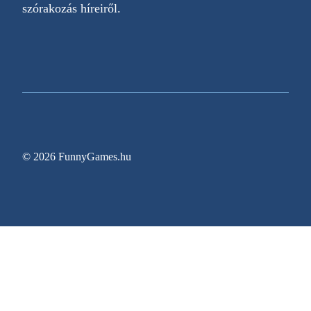
szórakozás híreiről.
© 2026 FunnyGames.hu
Sitemap
Impresszum
Adatvédelem
Oldal információk
Egy régóta várt videojáték végre megjelenési dát
Gyerekkori Nintendoját elővéve ez a harmincas n
Zitro bővíti New Jersey-i jelenlétét az Ocean Cas