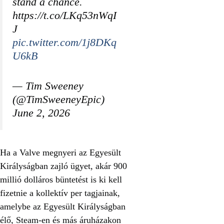
stand a chance.
https://t.co/LKq53nWqI
J
pic.twitter.com/1j8DKq
U6kB
— Tim Sweeney
(@TimSweeneyEpic)
June 2, 2026
Ha a Valve megnyeri az Egyesült
Királyságban zajló ügyet, akár 900
millió dolláros büntetést is ki kell
fizetnie a kollektív per tagjainak,
amelybe az Egyesült Királyságban
élő, Steam-en és más áruházakon