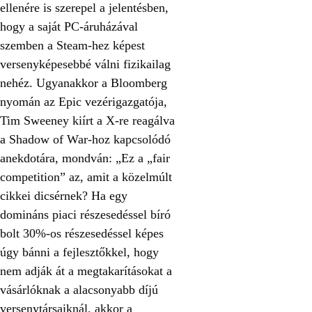
ellenére is szerepel a jelentésben,
hogy a saját PC-áruházával
szemben a Steam-hez képest
versenyképesebbé válni fizikailag
nehéz. Ugyanakkor a Bloomberg
nyomán az Epic vezérigazgatója,
Tim Sweeney kiírt a X-re reagálva
a Shadow of War-hoz kapcsolódó
anekdotára, mondván: „Ez a „fair
competition” az, amit a közelmúlt
cikkei dicsérnek? Ha egy
domináns piaci részesedéssel bíró
bolt 30%-os részesedéssel képes
úgy bánni a fejlesztőkkel, hogy
nem adják át a megtakarításokat a
vásárlóknak a alacsonyabb díjú
versenytársaiknál, akkor a