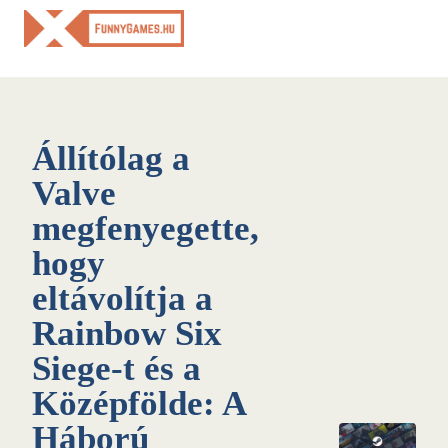
Skip
to
content
Állítólag a
Valve
megfenyegette,
hogy
eltávolítja a
Rainbow Six
Siege-t és a
Középfölde: A
Háború