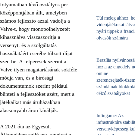
folyamatban lévő osztályos per
középpontjában állt, amelyben
Túl meleg ahhoz, h
számos fejlesztő azzal vádolja a
videojátékokat játss
Valve-t, hogy monopolhelyzetét
nyári tippek a franci
kihasználva visszaszorítja a
olvasók számára
versenyt, és a szolgáltatás
használatáért cserébe túlzott díjat
Brazília nyilvánossá
szed be. A felperesek szerint a
hozta az engedély né
Valve ilyen magatartásának sokféle
online
módja van, és a bírósági
szerencsejáték‑üzem
dokumentumok szerint például
számláinak blokkolá
célzó szabályokat
bünteti a fejlesztőket azért, mert a
játékaikat más áruházakban
alacsonyabb áron kínálják.
Infingame: Az
infrastruktúra stabili
A 2021 óta az Egyesült
versenyképesség kul
Államokban zajló per, amelyet a