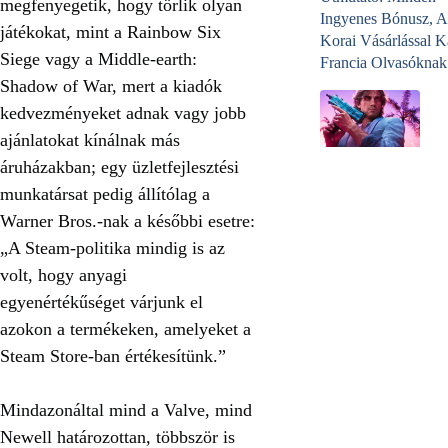
megfenyegetik, hogy törlik olyan
Ingyenes Bónusz, A
játékokat, mint a Rainbow Six
Korai Vásárlással K
Siege vagy a Middle-earth:
Francia Olvasóknak
Shadow of War, mert a kiadók
kedvezményeket adnak vagy jobb
ajánlatokat kínálnak más
áruházakban; egy üzletfejlesztési
munkatársat pedig állítólag a
Warner Bros.-nak a későbbi esetre:
„A Steam-politika mindig is az
volt, hogy anyagi
egyenértékűséget várjunk el
azokon a termékeken, amelyeket a
Steam Store-ban értékesítünk.”
Mindazonáltal mind a Valve, mind
Newell határozottan, többször is