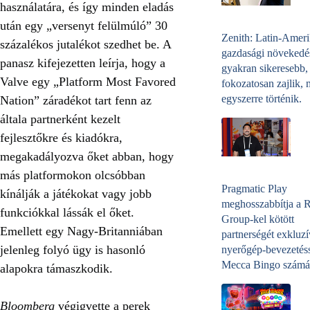
használatára, és így minden eladás
után egy „versenyt felülmúló” 30
Zenith: Latin-Amer
százalékos jutalékot szedhet be. A
gazdasági növekedé
panasz kifejezetten leírja, hogy a
gyakran sikeresebb,
Valve egy „Platform Most Favored
fokozatosan zajlik, 
egyszerre történik.
Nation” záradékot tart fenn az
általa partnerként kezelt
fejlesztőkre és kiadókra,
megakadályozva őket abban, hogy
más platformokon olcsóbban
Pragmatic Play
kínálják a játékokat vagy jobb
meghosszabbítja a 
funkciókkal lássák el őket.
Group-kel kötött
Emellett egy Nagy-Britanniában
partnerségét exkluzí
jelenleg folyó ügy is hasonló
nyerőgép-bevezetéss
Mecca Bingo számá
alapokra támaszkodik.
Bloomberg
végigvette a perek