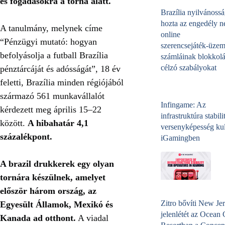
és fogadásokra a torna alatt.
Brazília nyilvánossá
hozta az engedély né
A tanulmány, melynek címe
online
“Pénzügyi mutató: hogyan
szerencsejáték‑üzem
befolyásolja a futball Brazília
számláinak blokkolá
célzó szabályokat
pénztárcáját és adósságát”, 18 év
feletti, Brazília minden régiójából
származó 561 munkavállalót
Infingame: Az
kérdezett meg április 15–22
infrastruktúra stabili
között.
A hibahatár 4,1
versenyképesség kul
százalékpont.
iGamingben
A brazil drukkerek egy olyan
tornára készülnek, amelyet
először három ország, az
Zitro bővíti New Jer
Egyesült Államok, Mexikó és
jelenlétét az Ocean
Kanada ad otthont.
A viadal