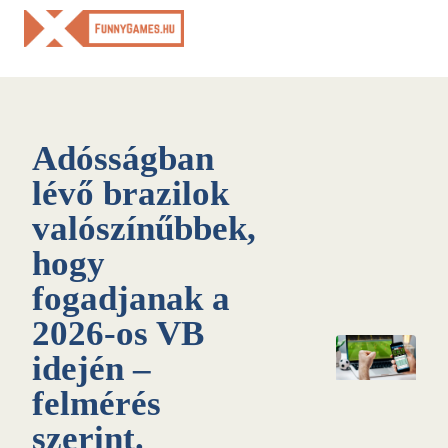
Skip
to
content
Adósságban
lévő brazilok
valószínűbbek,
hogy
fogadjanak a
2026-os VB
idején –
felmérés
szerint.