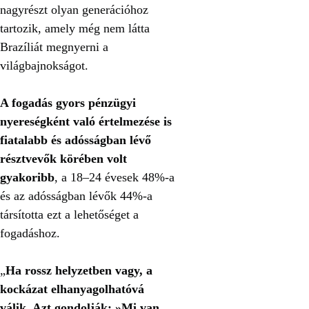
nagyrészt olyan generációhoz
tartozik, amely még nem látta
Brazíliát megnyerni a
világbajnokságot.
A fogadás gyors pénzügyi
nyereségként való értelmezése is
fiatalabb és adósságban lévő
résztvevők körében volt
gyakoribb
, a 18–24 évesek 48%-a
és az adósságban lévők 44%-a
társította ezt a lehetőséget a
fogadáshoz.
„
Ha rossz helyzetben vagy, a
kockázat elhanyagolhatóvá
válik. Azt gondolják: »Mi van,