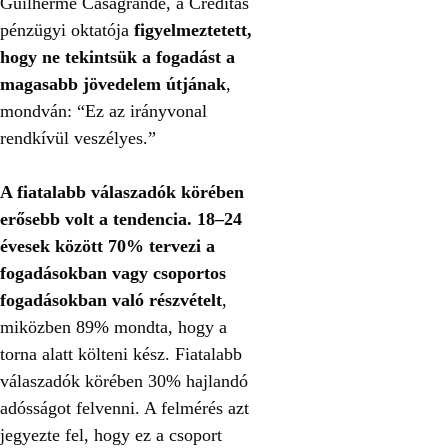
Guilherme Casagrande, a Creditas
pénzügyi oktatója
figyelmeztetett,
hogy ne tekintsük a fogadást a
magasabb jövedelem útjának
,
mondván: “Ez az irányvonal
rendkívül veszélyes.”
A fiatalabb válaszadók körében
erősebb volt a tendencia.
18–24
évesek között 70% tervezi a
fogadásokban vagy csoportos
fogadásokban való részvételt
,
miközben 89% mondta, hogy a
torna alatt költeni kész. Fiatalabb
válaszadók körében 30% hajlandó
adósságot felvenni. A felmérés azt
jegyezte fel, hogy ez a csoport