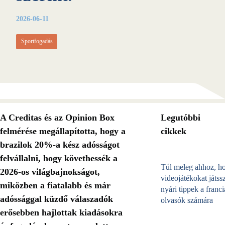
2026-06-11
Sportfogadás
A Creditas és az Opinion Box
Legutóbbi
felmérése megállapította, hogy a
cikkek
brazilok 20%-a kész adósságot
felvállalni, hogy követhessék a
Túl meleg ahhoz, h
2026-os világbajnokságot,
videojátékokat játss
miközben a fiatalabb és már
nyári tippek a franci
adóssággal küzdő válaszadók
olvasók számára
erősebben hajlottak kiadásokra