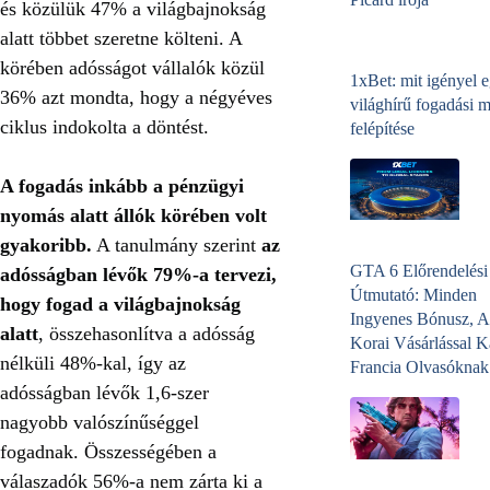
és közülük 47% a világbajnokság
alatt többet szeretne költeni. A
körében adósságot vállalók közül
1xBet: mit igényel 
36% azt mondta, hogy a négyéves
világhírű fogadási 
ciklus indokolta a döntést.
felépítése
A fogadás inkább a pénzügyi
nyomás alatt állók körében volt
gyakoribb.
A tanulmány szerint
az
GTA 6 Előrendelési
adósságban lévők 79%-a tervezi,
Útmutató: Minden
hogy fogad a világbajnokság
Ingyenes Bónusz, A
alatt
, összehasonlítva a adósság
Korai Vásárlással K
nélküli 48%-kal, így az
Francia Olvasóknak
adósságban lévők 1,6-szer
nagyobb valószínűséggel
fogadnak. Összességében a
válaszadók 56%-a nem zárta ki a