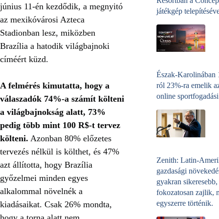
Resortban a Concep
június 11-én kezdődik, a megnyitó
játékgép telepítéséve
az mexikóvárosi Azteca
Stadionban lesz, miközben
Brazília a hatodik világbajnoki
címéért küzd.
Észak-Karolinában
A felmérés kimutatta, hogy a
ról 23%-ra emelik a
online sportfogadási
válaszadók 74%-a számít költeni
a világbajnokság alatt, 73%
pedig több mint 100 R$-t tervez
költeni.
Azonban 80% előzetes
tervezés nélkül is költhet, és 47%
Zenith: Latin-Amer
azt állította, hogy Brazília
gazdasági növekedé
győzelmei minden egyes
gyakran sikeresebb,
alkalommal növelnék a
fokozatosan zajlik, 
egyszerre történik.
kiadásaikat. Csak 26% mondta,
hogy a torna alatt nem