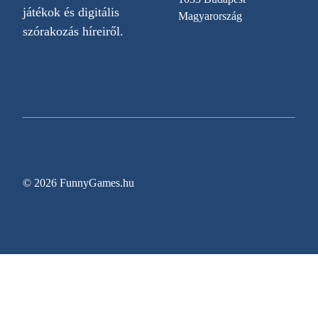
játékok és digitális
Magyarország
szórakozás híreiről.
© 2026 FunnyGames.hu
Sitemap
Impresszum
Adatvédelem
Oldal információk
Egy régóta várt videojáték végre megjelenési dát
Gyerekkori Nintendoját elővéve ez a harmincas n