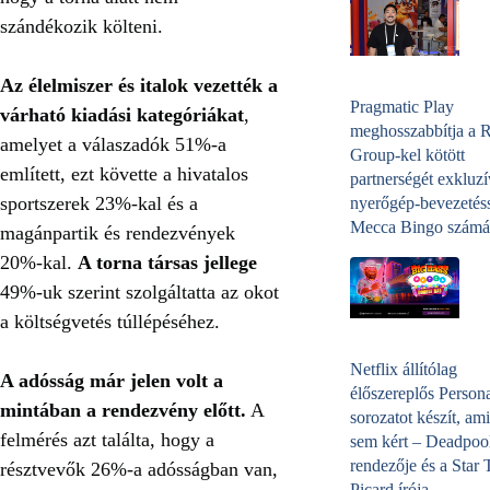
szándékozik költeni.
Az élelmiszer és italok vezették a
Pragmatic Play
várható kiadási kategóriákat
,
meghosszabbítja a 
amelyet a válaszadók 51%-a
Group-kel kötött
említett, ezt követte a hivatalos
partnerségét exkluzí
sportszerek 23%-kal és a
nyerőgép-bevezetéss
Mecca Bingo számá
magánpartik és rendezvények
20%-kal.
A torna társas jellege
49%-uk szerint szolgáltatta az okot
a költségvetés túllépéséhez.
Netflix állítólag
A adósság már jelen volt a
élőszereplős Person
mintában a rendezvény előtt.
A
sorozatot készít, ami
felmérés azt találta, hogy a
sem kért – Deadpoo
rendezője és a Star 
résztvevők 26%-a adósságban van,
Picard írója