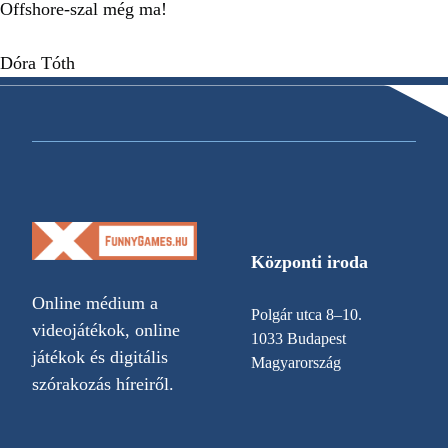
Offshore-szal még ma!
Dóra Tóth
Központi iroda
Online médium a
Polgár utca 8–10.
videojátékok, online
1033 Budapest
játékok és digitális
Magyarország
szórakozás híreiről.