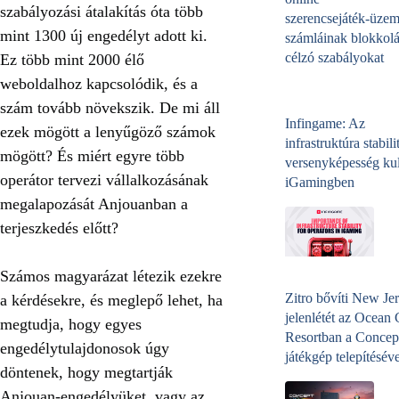
szabályozási átalakítás óta több
szerencsejáték‑üzem
mint 1300 új engedélyt adott ki.
számláinak blokkolá
célzó szabályokat
Ez több mint 2000 élő
weboldalhoz kapcsolódik, és a
szám tovább növekszik. De mi áll
Infingame: Az
ezek mögött a lenyűgöző számok
infrastruktúra stabili
mögött? És miért egyre több
versenyképesség kul
operátor tervezi vállalkozásának
iGamingben
megalapozását Anjouanban a
terjeszkedés előtt?
Számos magyarázat létezik ezekre
Zitro bővíti New Jer
a kérdésekre, és meglepő lehet, ha
jelenlétét az Ocean
megtudja, hogy egyes
Resortban a Concep
engedélytulajdonosok úgy
játékgép telepítéséve
döntenek, hogy megtartják
Anjouan-engedélyüket, vagy az