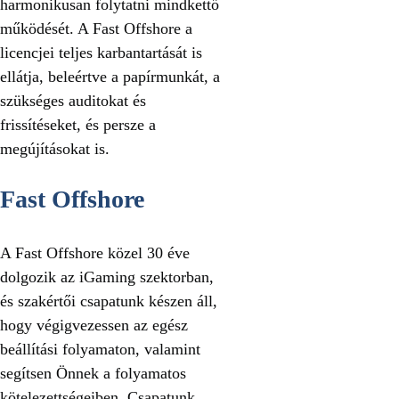
harmonikusan folytatni mindkettő
működését. A Fast Offshore a
licencjei teljes karbantartását is
ellátja, beleértve a papírmunkát, a
szükséges auditokat és
frissítéseket, és persze a
megújításokat is.
Fast Offshore
A Fast Offshore közel 30 éve
dolgozik az iGaming szektorban,
és szakértői csapatunk készen áll,
hogy végigvezessen az egész
beállítási folyamaton, valamint
segítsen Önnek a folyamatos
kötelezettségeiben. Csapatunk