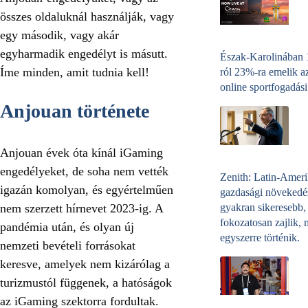
összes oldaluknál használják, vagy
egy második, vagy akár
egyharmadik engedélyt is másutt.
Észak-Karolinában
Íme minden, amit tudnia kell!
ról 23%-ra emelik a
online sportfogadási
Anjouan története
Anjouan évek óta kínál iGaming
engedélyeket, de soha nem vették
Zenith: Latin-Amer
igazán komolyan, és egyértelműen
gazdasági növekedé
gyakran sikeresebb,
nem szerzett hírnevet 2023-ig. A
fokozatosan zajlik, 
pandémia után, és olyan új
egyszerre történik.
nemzeti bevételi forrásokat
keresve, amelyek nem kizárólag a
turizmustól függenek, a hatóságok
az iGaming szektorra fordultak.