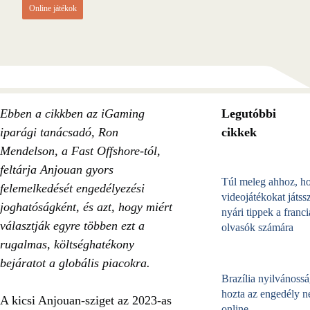
Online játékok
Ebben a cikkben az iGaming
Legutóbbi
iparági tanácsadó, Ron
cikkek
Mendelson, a Fast Offshore-tól,
feltárja Anjouan gyors
Túl meleg ahhoz, h
felemelkedését engedélyezési
videojátékokat játss
joghatóságként, és azt, hogy miért
nyári tippek a franci
választják egyre többen ezt a
olvasók számára
rugalmas, költséghatékony
bejáratot a globális piacokra.
Brazília nyilvánossá
hozta az engedély né
A kicsi Anjouan-sziget az 2023-as
online