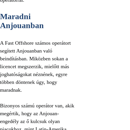
Maradni
Anjouanban
A Fast Offshore számos operátort
segített Anjouanban való
beindításban. Miközben sokan a
licencet megszerzik, mielőtt más
joghatóságokat néznének, egyre
többen döntenek úgy, hogy
maradnak.
Bizonyos számú operátor van, akik
megértik, hogy az Anjouan-
engedély az ő kulcsuk olyan
piacokhoz, mint Latin-Amerika,