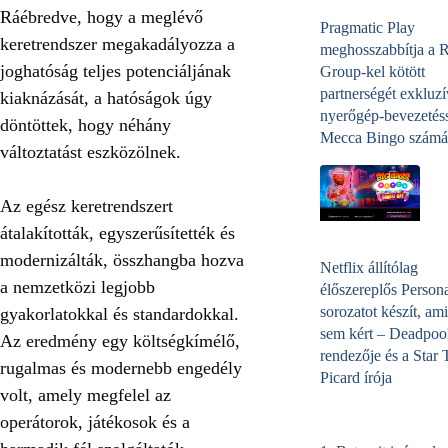
Ráébredve, hogy a meglévő
Pragmatic Play
keretrendszer megakadályozza a
meghosszabbítja a 
joghatóság teljes potenciáljának
Group-kel kötött
partnerségét exkluzí
kiaknázását, a hatóságok úgy
nyerőgép-bevezetéss
döntöttek, hogy néhány
Mecca Bingo számá
változtatást eszközölnek.
Az egész keretrendszert
átalakították, egyszerűsítették és
modernizálták, összhangba hozva
Netflix állítólag
a nemzetközi legjobb
élőszereplős Person
sorozatot készít, ami
gyakorlatokkal és standardokkal.
sem kért – Deadpoo
Az eredmény egy költségkímélő,
rendezője és a Star 
rugalmas és modernebb engedély
Picard írója
volt, amely megfelel az
operátorok, játékosok és a