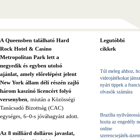
A Queensben található Hard
Legutóbbi
Rock Hotel & Casino
cikkek
Metropolitan Park lett a
negyedik és egyben utolsó
Túl meleg ahhoz, h
ajánlat, amely előrelépést jelent
videojátékokat játss
New York állam déli részén zajló
nyári tippek a franci
három kaszinó licencért folyó
olvasók számára
versenyben
, miután a Közösségi
Tanácsadó Bizottság (CAC)
Brazília nyilvánossá
egységes, 6–0-s jóváhagyást adott.
hozta az engedély né
online
Az 8 milliárd dolláros javaslat,
szerencsejáték‑üzem