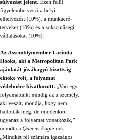
súlyozást jelent.
Ezen felül
figyelembe veszi a helyi
elhelyezést (10%), a munkaerő-
terveket (10%) és a sokszínűségi
vállalásokat (10%).
Az Assemblymember Larinda
Hooks, aki a Metropolitan Park
ajánlatát jóváhagyó bizottság
elnöke volt, a folyamat
védelmére hivatkozott.
„Van egy
folyamatunk; mindig az a személy,
aki veszít, mondja, hogy nem
hallották meg, de mindenkire
ugyanaz a folyamat vonatkozik,”
mondta a
Queens Eagle
-nek.
„Mindkét fél számára igazságos