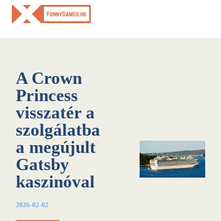
Skip
to
content
A Crown
Princess
visszatér a
szolgálatba
a megújult
Gatsby
kaszinóval
2026-02-02