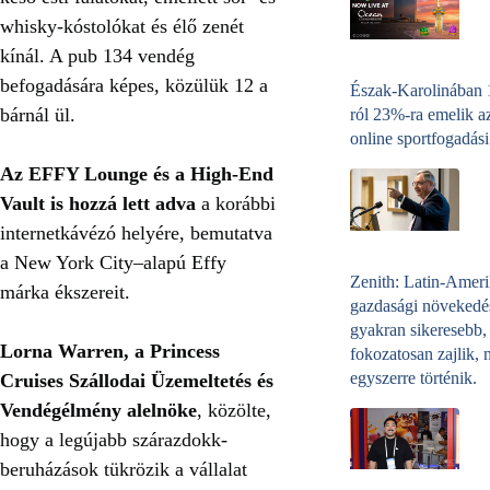
whisky-kóstolókat és élő zenét
kínál. A pub 134 vendég
befogadására képes, közülük 12 a
Észak-Karolinában
bárnál ül.
ról 23%-ra emelik a
online sportfogadási
Az EFFY Lounge és a High-End
Vault is hozzá lett adva
a korábbi
internetkávézó helyére, bemutatva
a New York City–alapú Effy
Zenith: Latin-Amer
márka ékszereit.
gazdasági növekedé
gyakran sikeresebb,
Lorna Warren, a Princess
fokozatosan zajlik, 
egyszerre történik.
Cruises Szállodai Üzemeltetés és
Vendégélmény alelnöke
, közölte,
hogy a legújabb szárazdokk-
beruházások tükrözik a vállalat