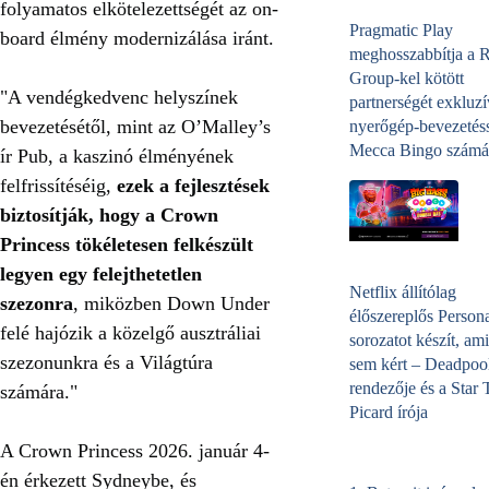
folyamatos elkötelezettségét az on-
Pragmatic Play
board élmény modernizálása iránt.
meghosszabbítja a 
Group-kel kötött
"A vendégkedvenc helyszínek
partnerségét exkluzí
bevezetésétől, mint az O’Malley’s
nyerőgép-bevezetéss
Mecca Bingo számá
ír Pub, a kaszinó élményének
felfrissítéséig,
ezek a fejlesztések
biztosítják, hogy a Crown
Princess tökéletesen felkészült
legyen egy felejthetetlen
Netflix állítólag
szezonra
, miközben Down Under
élőszereplős Person
felé hajózik a közelgő ausztráliai
sorozatot készít, ami
szezonunkra és a Világtúra
sem kért – Deadpoo
rendezője és a Star 
számára."
Picard írója
A Crown Princess 2026. január 4-
én érkezett Sydneybe, és