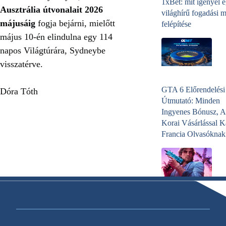
1xBet: mit igényel 
Ausztrália útvonalait 2026
világhírű fogadási 
májusáig
fogja bejárni, mielőtt
felépítése
május 10-én elindulna egy 114
napos Világtúrára, Sydneybe
visszatérve.
GTA 6 Előrendelési
Dóra Tóth
Útmutató: Minden
Ingyenes Bónusz, A
Korai Vásárlással K
Francia Olvasóknak