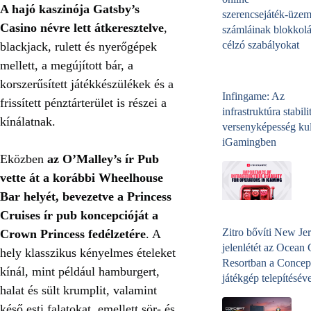
A hajó kaszinója Gatsby’s
szerencsejáték‑üzem
Casino névre lett átkeresztelve
,
számláinak blokkolá
célzó szabályokat
blackjack, rulett és nyerőgépek
mellett, a megújított bár, a
korszerűsített játékkészülékek és a
Infingame: Az
frissített pénztárterület is részei a
infrastruktúra stabili
kínálatnak.
versenyképesség kul
iGamingben
Eközben
az O’Malley’s ír Pub
vette át a korábbi Wheelhouse
Bar helyét, bevezetve a Princess
Cruises ír pub koncepcióját a
Zitro bővíti New Jer
Crown Princess fedélzetére
. A
jelenlétét az Ocean
hely klasszikus kényelmes ételeket
Resortban a Concep
kínál, mint például hamburgert,
játékgép telepítéséve
halat és sült krumplit, valamint
késő esti falatokat, emellett sör- és