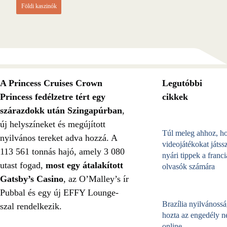
Földi kaszinók
A Princess Cruises Crown
Legutóbbi
Princess fedélzetre tért egy
cikkek
szárazdokk után Szingapúrban
,
új helyszíneket és megújított
Túl meleg ahhoz, h
nyilvános tereket adva hozzá. A
videojátékokat játss
113 561 tonnás hajó, amely 3 080
nyári tippek a franci
utast fogad,
most egy átalakított
olvasók számára
Gatsby’s Casino
, az O’Malley’s ír
Pubbal és egy új EFFY Lounge-
Brazília nyilvánossá
szal rendelkezik.
hozta az engedély né
online