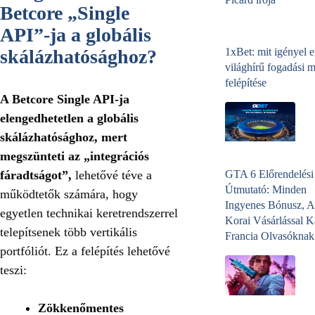
Betcore „Single
API”-ja a globális
skálázhatósághoz?
1xBet: mit igényel 
világhírű fogadási 
felépítése
A Betcore Single API-ja
elengedhetetlen a globális
skálázhatósághoz, mert
megszünteti az „integrációs
fáradtságot”,
lehetővé téve a
GTA 6 Előrendelési
Útmutató: Minden
működtetők számára, hogy
Ingyenes Bónusz, A
egyetlen technikai keretrendszerrel
Korai Vásárlással K
telepítsenek több vertikális
Francia Olvasóknak
portfóliót. Ez a felépítés lehetővé
teszi:
Zökkenőmentes