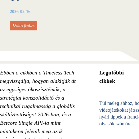
2026-02-16
Online játékok
Ebben a cikkben a Timeless Tech
Legutóbbi
megvizsgálja, hogyan alakítják át
cikkek
az egységes ökoszisztémák, a
stratégiai konszolidáció és a
Túl meleg ahhoz, h
technikai rugalmasság a globális
videojátékokat játss
skálázhatóságot 2026-ban, és a
nyári tippek a franci
Betcore Single API-ja mint
olvasók számára
mintakeret jelenik meg azok