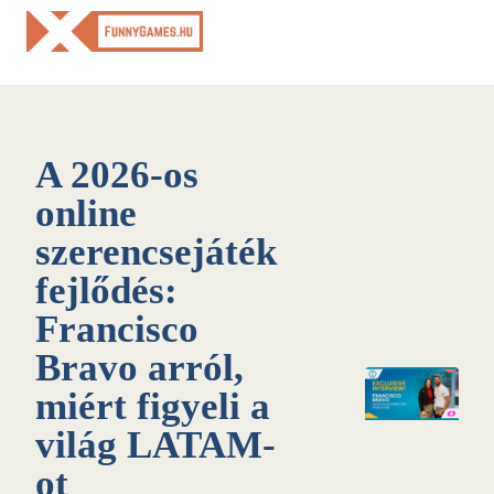
Skip
to
content
A 2026-os
online
szerencsejáték
fejlődés:
Francisco
Bravo arról,
miért figyeli a
világ LATAM-
ot