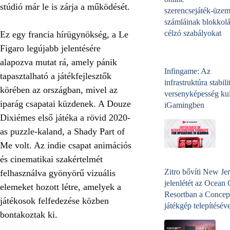
stúdió már le is zárja a működését.
szerencsejáték‑üzem
számláinak blokkolá
célzó szabályokat
Ez egy francia hírügynökség, a Le
Figaro legújabb jelentésére
alapozva mutat rá, amely pánik
Infingame: Az
tapasztalható a játékfejlesztők
infrastruktúra stabili
körében az országban, mivel az
versenyképesség kul
iparág csapatai küzdenek. A Douze
iGamingben
Dixiémes első játéka a rövid 2020-
as puzzle-kaland, a Shady Part of
Me volt. Az indie csapat animációs
és cinematikai szakértelmét
Zitro bővíti New Jer
felhasználva gyönyörű vizuális
jelenlétét az Ocean
elemeket hozott létre, amelyek a
Resortban a Concep
játékosok felfedezése közben
játékgép telepítéséve
bontakoztak ki.