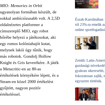
MIO: Memories in Orbit
ugyanolyan formában készült, de
sokkal ambíciózusabb volt. A 2,5D
Észak-Karolinában
oldalnézetes platformer a
ról 23%-ra emelik a
online sportfogadási
címszereplő MIO, egy robot
bőrébe helyezi a játékosokat, aki
egy romos kolóniahajót kutat,
melynek lakói úgy tűnik, hogy
más robotok. Gondolj Hollow
Zenith: Latin-Amer
Knight és Gris keverékére. A játék
gazdasági növekedé
a Metacritic-en az 80-as
gyakran sikeresebb,
értékelések környékére lépett, és a
fokozatosan zajlik, 
egyszerre történik.
Steam-en közel 2000 értékelést
gyűjtött, nagyon pozitív
értékeléssel.