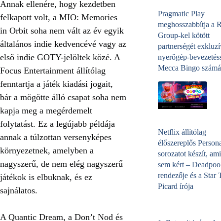
Annak ellenére, hogy kezdetben
Pragmatic Play
felkapott volt, a MIO: Memories
meghosszabbítja a 
in Orbit soha nem vált az év egyik
Group-kel kötött
általános indie kedvencévé vagy az
partnerségét exkluzí
első indie GOTY-jelöltek közé. A
nyerőgép-bevezetéss
Mecca Bingo számá
Focus Entertainment állítólag
fenntartja a játék kiadási jogait,
bár a mögötte álló csapat soha nem
kapja meg a megérdemelt
folytatást. Ez a legújabb példája
Netflix állítólag
annak a túlzottan versenyképes
élőszereplős Person
környezetnek, amelyben a
sorozatot készít, ami
nagyszerű, de nem elég nagyszerű
sem kért – Deadpoo
rendezője és a Star 
játékok is elbuknak, és ez
Picard írója
sajnálatos.
A Quantic Dream, a Don’t Nod és