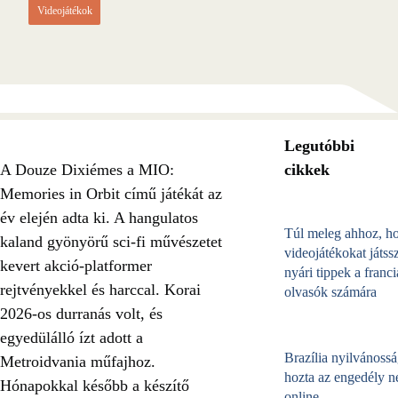
Videojátékok
Legutóbbi
A Douze Dixiémes a MIO:
cikkek
Memories in Orbit című játékát az
év elején adta ki. A hangulatos
Túl meleg ahhoz, h
kaland gyönyörű sci‑fi művészetet
videojátékokat játss
kevert akció-platformer
nyári tippek a franci
rejtvényekkel és harccal. Korai
olvasók számára
2026-os durranás volt, és
egyedülálló ízt adott a
Brazília nyilvánossá
Metroidvania műfajhoz.
hozta az engedély né
Hónapokkal később a készítő
online