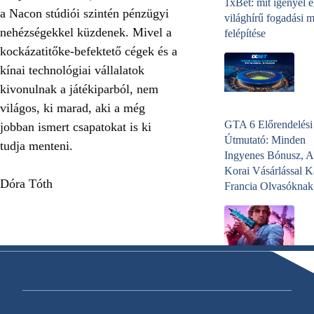
1xBet: mit igényel 
a Nacon stúdiói szintén pénzügyi
világhírű fogadási 
nehézségekkel küzdenek. Mivel a
felépítése
kockázatitőke-befektető cégek és a
kínai technológiai vállalatok
kivonulnak a játékiparból, nem
világos, ki marad, aki a még
GTA 6 Előrendelési
jobban ismert csapatokat is ki
Útmutató: Minden
tudja menteni.
Ingyenes Bónusz, A
Korai Vásárlással K
Dóra Tóth
Francia Olvasóknak