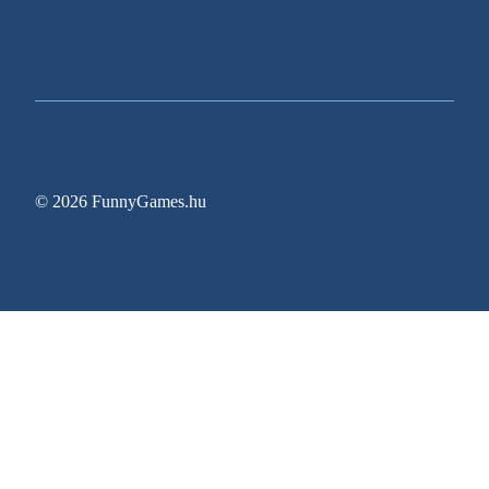
© 2026 FunnyGames.hu
Sitemap
Impresszum
Adatvédelem
Oldal információk
Egy régóta várt videojáték végre megjelenési dát
Gyerekkori Nintendoját elővéve ez a harmincas n
Zitro bővíti New Jersey-i jelenlétét az Ocean Cas
Pragmatic Play meghosszabbítja a Rank Group-kel