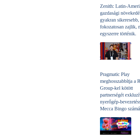
Zenith: Latin-Amer
gazdasági növekedé
gyakran sikeresebb,
fokozatosan zajlik, 
egyszerre történik.
Pragmatic Play
meghosszabbítja a 
Group-kel kötött
partnerségét exkluzí
nyerőgép-bevezetéss
Mecca Bingo számá