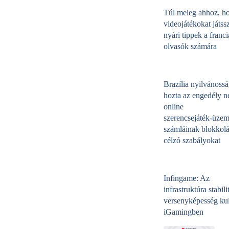
Túl meleg ahhoz, h
videojátékokat játss
nyári tippek a franci
olvasók számára
Brazília nyilvánossá
hozta az engedély né
online
szerencsejáték‑üzem
számláinak blokkolá
célzó szabályokat
Infingame: Az
infrastruktúra stabili
versenyképesség kul
iGamingben